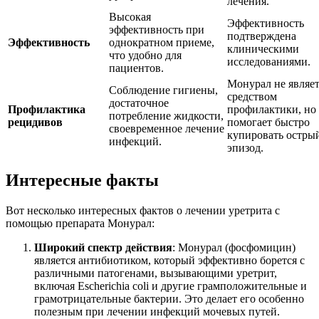
лечения.
Высокая
Эффективность
эффективность при
подтверждена
Эффективность
однократном приеме,
клиническими
что удобно для
исследованиями.
пациентов.
Монурал не являет
Соблюдение гигиены,
средством
достаточное
Профилактика
профилактики, но
потребление жидкости,
рецидивов
помогает быстро
своевременное лечение
купировать остры
инфекций.
эпизод.
Интересные факты
Вот несколько интересных фактов о лечении уретрита с
помощью препарата Монурал:
Широкий спектр действия
: Монурал (фосфомицин)
является антибиотиком, который эффективно борется с
различными патогенами, вызывающими уретрит,
включая Escherichia coli и другие грамположительные и
грамотрицательные бактерии. Это делает его особенно
полезным при лечении инфекций мочевых путей.