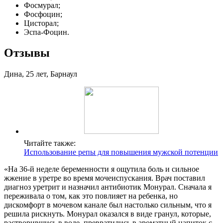
Фосмурал;
Фосфоцин;
Цисторал;
Эспа-Фоцин.
Отзывы
Дина, 25 лет, Барнаул
Читайте также:
Использование репы для повышения мужской потенции
«На 36-й неделе беременности я ощутила боль и сильное
жжение в уретре во время мочеиспускания. Врач поставил
диагноз уретрит и назначил антибиотик Монурал. Сначала я
переживала о том, как это повлияет на ребенка, но
дискомфорт в мочевом канале был настолько сильным, что я
решила рискнуть. Монурал оказался в виде гранул, которые,
растворившись в воде, превратились в ароматный напиток с