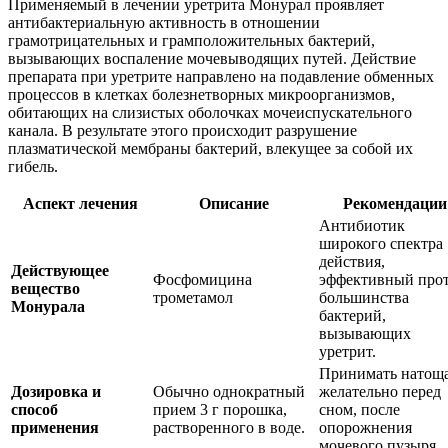
Применяемый в лечении уретрита Монурал проявляет
антибактериальную активность в отношении
грамотрицательных и грамположительных бактерий,
вызывающих воспаление мочевыводящих путей. Действие
препарата при уретрите направлено на подавление обменных
процессов в клетках болезнетворных микроорганизмов,
обитающих на слизистых оболочках мочеиспускательного
канала. В результате этого происходит разрушение
плазматической мембраны бактерий, влекущее за собой их
гибель.
Аспект лечения
Описание
Рекомендации
Антибиотик
широкого спектра
действия,
Действующее
Фосфомицина
эффективный про
вещество
трометамол
большинства
Монурала
бактерий,
вызывающих
уретрит.
Принимать натоща
Дозировка и
Обычно однократный
желательно перед
способ
прием 3 г порошка,
сном, после
применения
растворенного в воде.
опорожнения
мочевого пузыря.