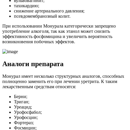
вульвовагинит;
тахикардию;
снижение артериального давления;
псевдомембранозный колит.
При использовании Монурала категорически запрещено
употребление алкоголя, так как этанол может снизить
эффективность фосфомицина и увеличить вероятность
возникновения побочных эффектов.
Аналоги препарата
Монурал имеет несколько структурных аналогов, способных
полноценно заменить его при лечении уретрита. К таким
лекарственным средствам относятся:
Берни;
Триган;
Уреацид;
Урофосфабол;
Урофосцин;
Фортераз;
Фосмицин;