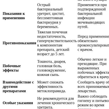
Острый
Применяется при
бактериальный
подтвержденной
Показания к
уретрит, цистит,
бактериальной
применению
бессимптомная
инфекции
бактериурия у
мочевыводящих
беременных.
путей.
Тяжелая почечная
недостаточность,
Перед применени
гиперчувствительность
обязательно
Противопоказания
к компонентам
проконсультирова
препарата, детский
с врачом.
возраст до 5 лет.
Обычно легкие и
Тошнота, диарея,
преходящие. При
Побочные
головная боль,
выраженных
эффекты
головокружение,
побочных эффекта
кожная сыпь.
обратиться к врачу
Взаимодействие с
Может снижать
Сообщить врачу о
другими
эффективность
всех принимаемы
препаратами
метоклопрамида.
лекарствах.
Важно соблюдать
Не рекомендуется для
гигиену и питьев
Особые указания
лечения хронического
режим во время
уретрита.