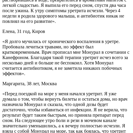
легкой сладостью. Я выпила его перед сном, спустя два часа
после ужина. К утру симптомы уретрита исчезли. Через 4
недели я родила здорового малыша, и антибиотик никак не
повлиял на его развитие».
Елена, 31 год, Киров
«Я долго мучилась от хронического воспаления в уретре.
Пробовала лечиться травами, но эффект был
кратковременным. Врач прописал мне Монурал в сочетании с
Канефроном. Благодаря такой терапии уретрит исчез всего за
несколько дней и больше не беспокоил. Хотя Монурал
считается антибиотиком, я не заметила никаких побочных
эффектов».
Маргарита, 38 лет, Москва
«Перед поездкой на море у меня начался уретрит. Я уже
думала о том, чтобы вернуть билеты и остаться дома, но врач
назначила Монурал и сказала, что одной дозы будет
достаточно, чтобы избавиться от инфекции. Я не верила, что
результат будет таким быстрым, но приняла препарат перед
сном. На следующее утро боли и рези в мочевом канале
значительно уменьшились, а к вечеру полностью исчезли. Я
взяла с собой Монурал на море, так как боялась, что уретрит