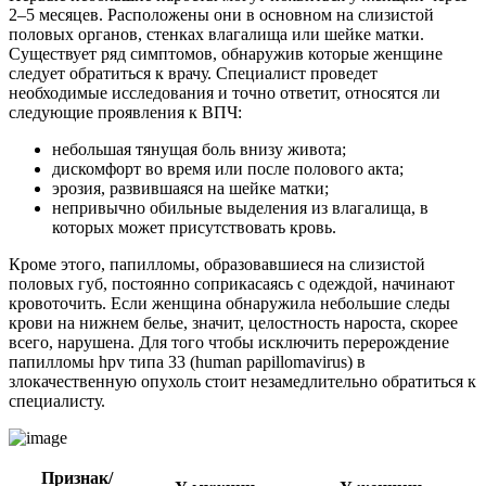
2–5 месяцев. Расположены они в основном на слизистой
половых органов, стенках влагалища или шейке матки.
Существует ряд симптомов, обнаружив которые женщине
следует обратиться к врачу. Специалист проведет
необходимые исследования и точно ответит, относятся ли
следующие проявления к ВПЧ:
небольшая тянущая боль внизу живота;
дискомфорт во время или после полового акта;
эрозия, развившаяся на шейке матки;
непривычно обильные выделения из влагалища, в
которых может присутствовать кровь.
Кроме этого, папилломы, образовавшиеся на слизистой
половых губ, постоянно соприкасаясь с одеждой, начинают
кровоточить. Если женщина обнаружила небольшие следы
крови на нижнем белье, значит, целостность нароста, скорее
всего, нарушена. Для того чтобы исключить перерождение
папилломы hpv типа 33 (human papillomavirus) в
злокачественную опухоль стоит незамедлительно обратиться к
специалисту.
Признак/