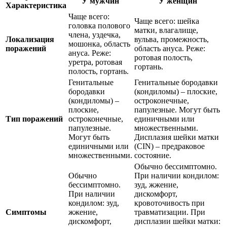
У мужчин
У женщин
Характеристика
Чаще всего:
Чаще всего: шейка
головка полового
матки, влагалище,
члена, уздечка,
Локализация
вульва, промежность,
мошонка, область
поражений
область ануса. Реже:
ануса. Реже:
ротовая полость,
уретра, ротовая
гортань.
полость, гортань.
Генитальные
Генитальные бородавки
бородавки
(кондиломы) – плоские,
(кондиломы) –
остроконечные,
плоские,
папулезные. Могут быть
Тип поражений
остроконечные,
единичными или
папулезные.
множественными.
Могут быть
Дисплазия шейки матки
единичными или
(CIN) – предраковое
множественными.
состояние.
Обычно бессимптомно.
Обычно
При наличии кондилом:
бессимптомно.
зуд, жжение,
При наличии
дискомфорт,
кондилом: зуд,
кровоточивость при
Симптомы
жжение,
травматизации. При
дискомфорт,
дисплазии шейки матки: