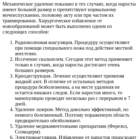
Механическое удаление показано в тех случаях, когда наросты
имеют большой размер и препятствуют нормальному
мочеиспусканию, половому акту или при частом их
травмировании. Хирургическое избавление от
новообразований может быть выполнено одним из
следующих способов:
Радиоволновая коагуляция. Процедуру осуществляют
при помощи специального ножа под действие местной
анестезии.
Иссечение скальпелем. Сегодня этот метод применяют
только в случаях, когда наросты достигают очень
больших размеров.
Криодеструкция. Лечение осуществляют применяя
жидкий азот. В отличие от остальных методов
процедура безболезненна, а на месте удаления не
остается никаких следов. Если наростов много, то
манипуляции проводят несколько раз с перерывом в 7
дней.
Удаление лазером. Метод довольно эффективный, но
немного болезненный. Поэтому пораженную область
предварительно обезболивают.
Удаление медикаментозными препаратами (Ферезол,
Солкодерм).
Электрокоагуляция. Избавление от наростов происходит