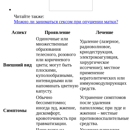
Читайте также:
Можно ли заниматься сексом при опущении матки?
Аспект
Проявление
Лечение
Одиночные или
Удаление (лазерное,
множественные
радиоволновое,
образования
криодеструкция,
телесного, розового
электрокоагуляция,
или коричневого
хирургическое
Внешний вид
цвета; могут быть
иссечение); местное
плоскими,
применение
куполообразными,
кератолитических или
нитевидными или
иммуномодулирующих
напоминать цветную
средств.
капусту.
Обычно
Устранение симптомов
бессимптомно;
после удаления
иногда зуд, жжение,
папилломы; при зуде и
Симптомы
дискомфорт,
жжении – местные
кровоточивость при
противовоспалительные
травматизации.
средства.
Чаще всего на
Удаление папиллом