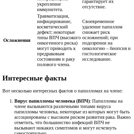
гарантирует их
укрепление
отсутствие.
иммунитета.
Травматизация,
инфицирование,
Своевременное
косметический
удаление папиллом
дефект; некоторые
снижает риск
типы ВПЧ (высокого
осложнений; при
Осложнения
онкогенного риска)
подозрении на
могут приводить к
онкологию – биопсия и
предраковым
гистологическое
состояниям и раку
исследование.
полового члена.
Интересные факты
Вот несколько интересных фактов о папилломах на члене:
Вирус папилломы человека (ВПЧ)
: Папилломы на
члене вызываются различными типами вируса
папилломы человека, некоторые из которых могут быть
ассоциированы с высоким риском развития рака. Важно
отметить, что большинство инфекций ВПЧ не
вызывают никаких симптомов и могут исчезнуть
самостоятельно.