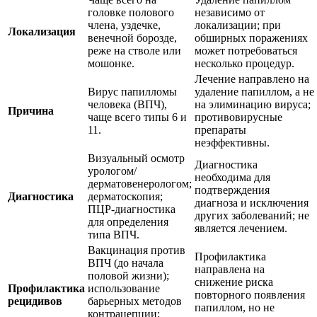
головке полового
независимо от
члена, уздечке,
локализации; при
Локализация
венечной борозде,
обширных поражениях
реже на стволе или
может потребоваться
мошонке.
несколько процедур.
Лечение направлено на
Вирус папилломы
удаление папиллом, а не
человека (ВПЧ),
на элиминацию вируса;
Причина
чаще всего типы 6 и
противовирусные
11.
препараты
неэффективны.
Визуальный осмотр
Диагностика
урологом/
необходима для
дерматовенерологом;
подтверждения
Диагностика
дерматоскопия;
диагноза и исключения
ПЦР-диагностика
других заболеваний; не
для определения
является лечением.
типа ВПЧ.
Вакцинация против
Профилактика
ВПЧ (до начала
направлена на
половой жизни);
снижение риска
Профилактика
использование
повторного появления
рецидивов
барьерных методов
папиллом, но не
контрацепции;