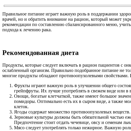
Правильное питание играет важную роль в поддержании здоров
врачей, но и обратить внимание на рацион, который может ук
рекомендации по составлению сбалансированного меню, учитыв
подхода к лечению рака.
Рекомендованная диета
Продукты, которые следует включать в рацион пациентов с о
ослабленный организм. Правильно подобранное питание не то
многие продукты обладают противоопухолевыми свойствами. 
Фрукты играют важную роль в улучшении общего состояни
грейпфруты. Их лучше употреблять в свежем виде или в в
Овощи, богатые клетчаткой, также имеют большое значени
помидоры. Оптимально есть их в сыром виде, а также мо
клеток.
Ягоды содержат множество противоопухолевых веществ.
Зерновые культуры должны быть обязательной частью еж
Предпочтение стоит отдать чечевице, овсу и семенам льн
Мясо следует употреблять только нежирное. Важную рол