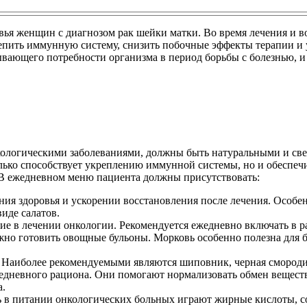
ья женщин с диагнозом рак шейки матки. Во время лечения и в
репить иммунную систему, снизить побочные эффекты терапии и 
ающего потребности организма в период борьбы с болезнью, и 
нкологическими заболеваниями, должны быть натуральными и св
лько способствует укреплению иммунной системы, но и обеспеч
В ежедневном меню пациента должны присутствовать:
я здоровья и ускорении восстановления после лечения. Особенн
иде салатов.
е в лечении онкологии. Рекомендуется ежедневно включать в ра
жно готовить овощные бульоны. Морковь особенно полезна для б
 Наиболее рекомендуемыми являются шиповник, черная смороди
едневного рациона. Они помогают нормализовать обмен веществ
а.
ь в питании онкологических больных играют жирные кислоты, с