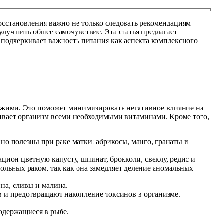
осстановления важно не только следовать рекомендациям
улучшить общее самочувствие. Эта статья предлагает
подчеркивает важность питания как аспекта комплексного
ежими. Это поможет минимизировать негативное влияние на
ивает организм всеми необходимыми витаминами. Кроме того,
о полезны при раке матки: абрикосы, манго, гранаты и
цион цветную капусту, шпинат, брокколи, свеклу, редис и
ольных раком, так как она замедляет деление аномальных
на, сливы и малина.
 и предотвращают накопление токсинов в организме.
одержащиеся в рыбе.