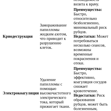
визита к врачу.
Преимущества:
Быстро,
относительно
безболезненно,
Замораживание
минимальный риск
папилломы
рубцов.
жидким азотом,
Криодеструкция
Недостатки:
Может
что приводит к
потребоваться
разрушению
несколько сеансов,
клеток.
возможны
временные
покраснения и
отеки.
Преимущества:
Быстро,
эффективно,
Удаление
коагуляция сосудов
папилломы с
снижает
помощью
кровотечение.
Электрокоагуляция
высокочастотного
Недостатки:
Риск
электрического
образования
тока, который
рубцов, может быть
прижигает ткани.
болезненным,