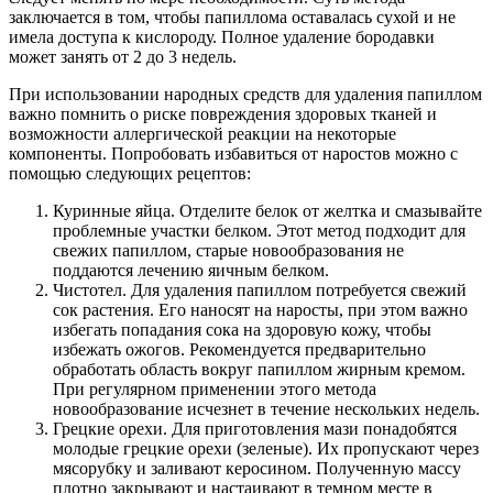
заключается в том, чтобы папиллома оставалась сухой и не
имела доступа к кислороду. Полное удаление бородавки
может занять от 2 до 3 недель.
При использовании народных средств для удаления папиллом
важно помнить о риске повреждения здоровых тканей и
возможности аллергической реакции на некоторые
компоненты. Попробовать избавиться от наростов можно с
помощью следующих рецептов:
Куринные яйца. Отделите белок от желтка и смазывайте
проблемные участки белком. Этот метод подходит для
свежих папиллом, старые новообразования не
поддаются лечению яичным белком.
Чистотел. Для удаления папиллом потребуется свежий
сок растения. Его наносят на наросты, при этом важно
избегать попадания сока на здоровую кожу, чтобы
избежать ожогов. Рекомендуется предварительно
обработать область вокруг папиллом жирным кремом.
При регулярном применении этого метода
новообразование исчезнет в течение нескольких недель.
Грецкие орехи. Для приготовления мази понадобятся
молодые грецкие орехи (зеленые). Их пропускают через
мясорубку и заливают керосином. Полученную массу
плотно закрывают и настаивают в темном месте в