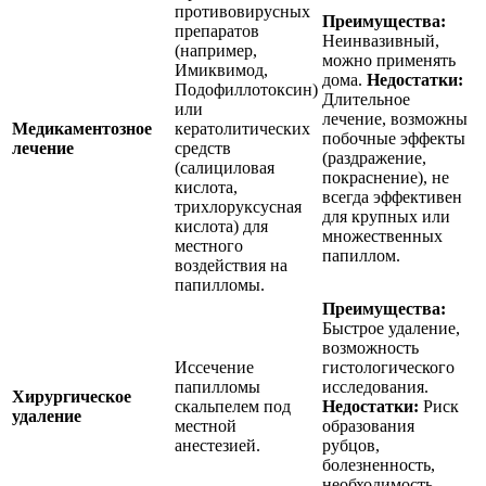
противовирусных
Преимущества:
препаратов
Неинвазивный,
(например,
можно применять
Имиквимод,
дома.
Недостатки:
Подофиллотоксин)
Длительное
или
лечение, возможны
Медикаментозное
кератолитических
побочные эффекты
лечение
средств
(раздражение,
(салициловая
покраснение), не
кислота,
всегда эффективен
трихлоруксусная
для крупных или
кислота) для
множественных
местного
папиллом.
воздействия на
папилломы.
Преимущества:
Быстрое удаление,
возможность
Иссечение
гистологического
папилломы
исследования.
Хирургическое
скальпелем под
Недостатки:
Риск
удаление
местной
образования
анестезией.
рубцов,
болезненность,
необходимость