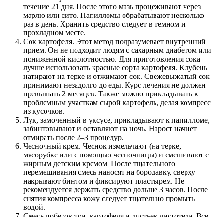
течение 21 дня. После этого мазь процеживают через
марлю или сито. Папилломы обрабатывают несколько
раз в день. Хранить средство следует в темном и
прохладном месте.
Сок картофеля. Этот метод подразумевает внутренний
прием. Он не подходит людям с сахарным диабетом или
пониженной кислотностью. Для приготовления сока
лучше использовать красные сорта картофеля. Клубень
натирают на терке и отжимают сок. Свежевыжатый сок
принимают незадолго до еды. Курс лечения не должен
превышать 2 месяцев. Также можно прикладывать к
проблемным участкам сырой картофель, делая компресс
из кусочков.
Лук, замоченный в уксусе, прикладывают к папилломе,
забинтовывают и оставляют на ночь. Нарост начнет
отмирать после 2–3 процедур.
Чесночный крем. Чеснок измельчают (на терке,
мясорубке или с помощью чесночницы) и смешивают с
жирным детским кремом. После тщательного
перемешивания смесь наносят на бородавку, сверху
накрывают бинтом и фиксируют пластырем. Не
рекомендуется держать средство дольше 3 часов. После
снятия компресса кожу следует тщательно промыть
водой.
Смесь побегов туи, картофеля и листьев чистотела. Все