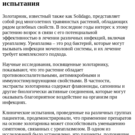
испытания
Золотарник, известный также как Solidago, представляет
собой род многолетних травянистых растений, обладающих
рядом целебных свойств. В последние годы интерес к этому
растению возрос в связи с его потенциальной
эффективностью в лечении различных инфекций, включая
уреаплазму. Уреаплазма – это род бактерий, которые могут
вызывать инфекции мочеполовой системы, и их лечение
требует комплексного подхода.
Научные исследования, посвященные золотарнику,
показывают, что это растение обладает
противовоспалительными, антимикробными и
иммуностимулирующими свойствами. В частности,
экстракты золотарника содержат флавоноиды, сапонины и
другие биологически активные соединения, которые могут
оказывать благоприятное воздействие на организм при
инфекциях.
Клинические испытания, проведенные на различных группах
пациентов, продемонстрировали, что применение препаратов
на основе золотарника может способствовать уменьшению
симптомов, связанных с уреаплазмозом. В одном из
исследований было установлено, что пациенты, получавшие