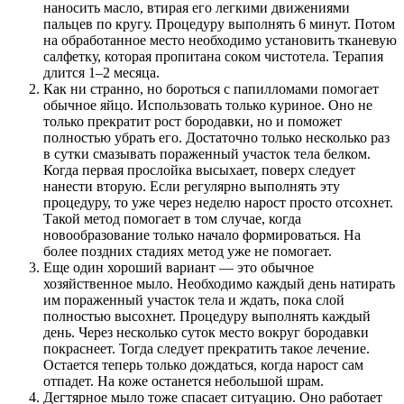
наносить масло, втирая его легкими движениями
пальцев по кругу. Процедуру выполнять 6 минут. Потом
на обработанное место необходимо установить тканевую
салфетку, которая пропитана соком чистотела. Терапия
длится 1–2 месяца.
Как ни странно, но бороться с папилломами помогает
обычное яйцо. Использовать только куриное. Оно не
только прекратит рост бородавки, но и поможет
полностью убрать его. Достаточно только несколько раз
в сутки смазывать пораженный участок тела белком.
Когда первая прослойка высыхает, поверх следует
нанести вторую. Если регулярно выполнять эту
процедуру, то уже через неделю нарост просто отсохнет.
Такой метод помогает в том случае, когда
новообразование только начало формироваться. На
более поздних стадиях метод уже не помогает.
Еще один хороший вариант — это обычное
хозяйственное мыло. Необходимо каждый день натирать
им пораженный участок тела и ждать, пока слой
полностью высохнет. Процедуру выполнять каждый
день. Через несколько суток место вокруг бородавки
покраснеет. Тогда следует прекратить такое лечение.
Остается теперь только дождаться, когда нарост сам
отпадет. На коже останется небольшой шрам.
Дегтярное мыло тоже спасает ситуацию. Оно работает