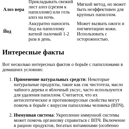
Прикладывать свежий
Мягкий метод, но может
лист алоэ (срезом к
Алоэ вера
быть неэффективен для
папилломе) или гель
крупных папиллом.
алоэ на ночь.
Аккуратно наносить
Может вызвать ожоги и
йод на папиллому
пигментацию кожи.
Йод
ватной палочкой 1-2
Использовать с
раза в день.
осторожностью.
Интересные факты
Вот несколько интересных фактов о борьбе с папилломами в
домашних условиях:
Применение натуральных средств
: Некоторые
натуральные продукты, такие как сок чистотела, масло
чайного дерева и яблочный уксус, часто используются
для удаления папиллом. Считается, что их
антисептические и противовирусные свойства могут
помочь в борьбе с вирусом папилломы человека (ВПЧ).
Иммунная система
: Укрепление иммунной системы
может помочь организму справиться с ВПЧ. Включение
в рацион продуктов, богатых витаминами (особенно