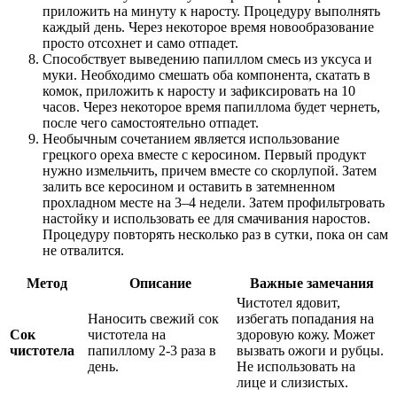
приложить на минуту к наросту. Процедуру выполнять
каждый день. Через некоторое время новообразование
просто отсохнет и само отпадет.
Способствует выведению папиллом смесь из уксуса и
муки. Необходимо смешать оба компонента, скатать в
комок, приложить к наросту и зафиксировать на 10
часов. Через некоторое время папиллома будет чернеть,
после чего самостоятельно отпадет.
Необычным сочетанием является использование
грецкого ореха вместе с керосином. Первый продукт
нужно измельчить, причем вместе со скорлупой. Затем
залить все керосином и оставить в затемненном
прохладном месте на 3–4 недели. Затем профильтровать
настойку и использовать ее для смачивания наростов.
Процедуру повторять несколько раз в сутки, пока он сам
не отвалится.
Метод
Описание
Важные замечания
Чистотел ядовит,
Наносить свежий сок
избегать попадания на
Сок
чистотела на
здоровую кожу. Может
чистотела
папиллому 2-3 раза в
вызвать ожоги и рубцы.
день.
Не использовать на
лице и слизистых.