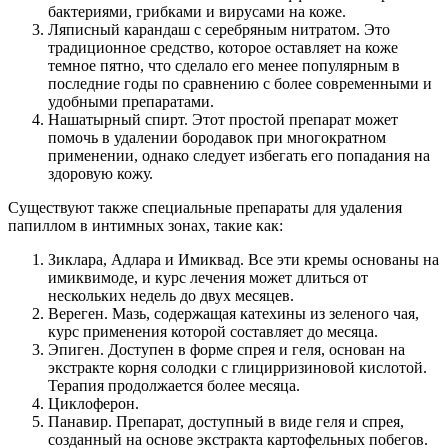
бактериями, грибками и вирусами на коже.
Ляписный карандаш с серебряным нитратом. Это
традиционное средство, которое оставляет на коже
темное пятно, что сделало его менее популярным в
последние годы по сравнению с более современными и
удобными препаратами.
Нашатырный спирт. Этот простой препарат может
помочь в удалении бородавок при многократном
применении, однако следует избегать его попадания на
здоровую кожу.
Существуют также специальные препараты для удаления
папиллом в интимных зонах, такие как:
Зиклара, Адлара и Имиквад. Все эти кремы основаны на
имиквимоде, и курс лечения может длиться от
нескольких недель до двух месяцев.
Вереген. Мазь, содержащая катехины из зеленого чая,
курс применения которой составляет до месяца.
Эпиген. Доступен в форме спрея и геля, основан на
экстракте корня солодки с глицирризиновой кислотой.
Терапия продолжается более месяца.
Циклоферон.
Панавир. Препарат, доступный в виде геля и спрея,
созданный на основе экстракта картофельных побегов.