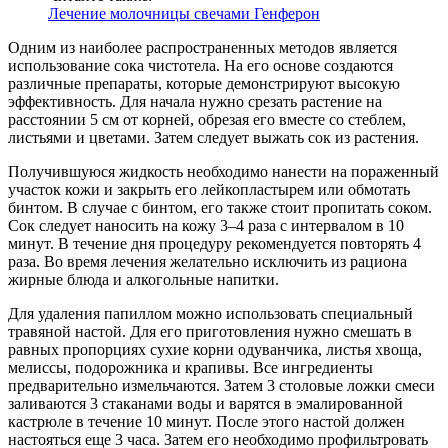
Лечение молочницы свечами Генферон
Одним из наиболее распространенных методов является
использование сока чистотела. На его основе создаются
различные препараты, которые демонстрируют высокую
эффективность. Для начала нужно срезать растение на
расстоянии 5 см от корней, обрезая его вместе со стеблем,
листьями и цветами. Затем следует выжать сок из растения.
Получившуюся жидкость необходимо нанести на пораженный
участок кожи и закрыть его лейкопластырем или обмотать
бинтом. В случае с бинтом, его также стоит пропитать соком.
Сок следует наносить на кожу 3–4 раза с интервалом в 10
минут. В течение дня процедуру рекомендуется повторять 4
раза. Во время лечения желательно исключить из рациона
жирные блюда и алкогольные напитки.
Для удаления папиллом можно использовать специальный
травяной настой. Для его приготовления нужно смешать в
равных пропорциях сухие корни одуванчика, листья хвоща,
мелиссы, подорожника и крапивы. Все ингредиенты
предварительно измельчаются. Затем 3 столовые ложки смеси
заливаются 3 стаканами воды и варятся в эмалированной
кастрюле в течение 10 минут. После этого настой должен
настояться еще 3 часа. Затем его необходимо профильтровать