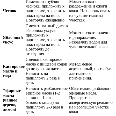
Измельчить зубчик
Может вызвать
чеснока, приложить к
раздражение и ожоги
Чеснок
папилломе, закрепить
кожи. Не использовать
пластырем на ночь.
на чувствительных
Повторять ежедневно.
участках.
Смочить ватный диск в
яблочном уксусе,
Может вызвать жжение
приложить к
Яблочный
и раздражение.
папилломе, закрепить
уксус
Разбавлять водой для
пластырем на ночь.
чувствительной кожи.
Повторять до
отпадания.
Смешать касторовое
масло с пищевой содой
Метод менее
Касторовое
до получения пасты.
агрессивный, но требует
масло и
Наносить на
длительного
сода
папиллому 2 раза в
применения.
день.
Наносить разбавленное
Обязательно разбавлять
Эфирные
эфирное масло (1-2
эфирные масла.
масла
капли на 1 ч.л.
Проверить на
(чайное
базового масла) на
аллергическую реакцию
дерево,
папиллому 2-3 раза в
на небольшом участке
лимон)
день.
кожи.