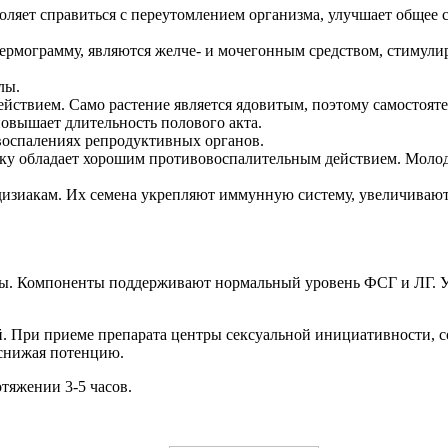
ляет справиться с переутомлением организма, улучшает общее с
ермограмму, являются желче- и мочегонным средством, стимул
лы.
йствием. Само растение является ядовитым, поэтому самостояте
овышает длительность полового акта.
воспалениях репродуктивных органов.
ку обладает хорошим противовоспалительным действием. Молод
дизиакам. Их семена укрепляют иммунную систему, увеличивают
. Компоненты поддерживают нормальный уровень ФСГ и ЛГ. Уро
При приеме препарата центры сексуальной инициативности, со
 снижая потенцию.
тяжении 3-5 часов.