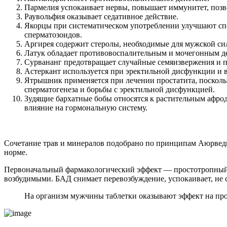
Пармелия успокаивает нервы, повышает иммунитет, позво
Раувольфия оказывает седативное действие.
Якорцы при систематическом употреблении улучшают сп
сперматозоидов.
Аргирея содержит стеролы, необходимые для мужской си
Латук обладает противовоспалительным и мочегонным де
Сурвананг предотвращает случайные семяизвержения и п
Астеркант используется при эректильной дисфункции и 
Ятрышник применяется при лечении простатита, посколь
сперматогенеза и борьбы с эректильной дисфункцией.
Зудящие бархатные бобы относятся к растительным афро
влияние на гормональную систему.
Сочетание трав и минералов подобрано по принципам Аюрведы
норме.
Первоначальный фармакологический эффект — простотропный. 
возбудимыми. БАД снимает перевозбуждение, успокаивает, не
На организм мужчины таблетки оказывают эффект на про