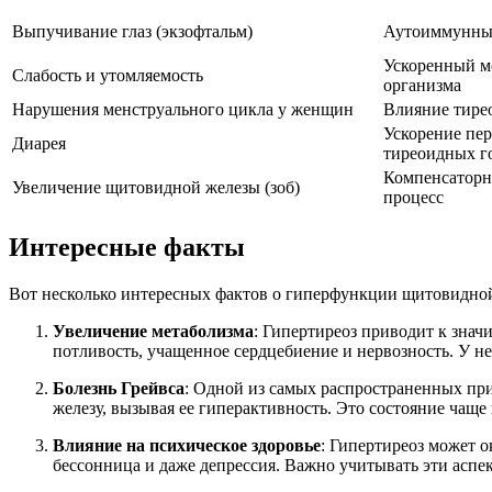
Выпучивание глаз (экзофтальм)
Аутоиммунный
Ускоренный м
Слабость и утомляемость
организма
Нарушения менструального цикла у женщин
Влияние тире
Ускорение пе
Диарея
тиреоидных г
Компенсаторн
Увеличение щитовидной железы (зоб)
процесс
Интересные факты
Вот несколько интересных фактов о гиперфункции щитовидной
Увеличение метаболизма
: Гипертиреоз приводит к знач
потливость, учащенное сердцебиение и нервозность. У не
Болезнь Грейвса
: Одной из самых распространенных при
железу, вызывая ее гиперактивность. Это состояние чаще
Влияние на психическое здоровье
: Гипертиреоз может о
бессонница и даже депрессия. Важно учитывать эти аспе