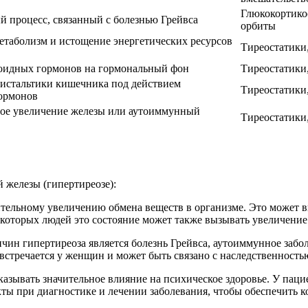
Глюкокортикос
 процесс, связанный с болезнью Грейвса
орбиты
етаболизм и истощение энергетических ресурсов
Тиреостатики
оидных гормонов на гормональный фон
Тиреостатики
ристальтики кишечника под действием
Тиреостатики
ормонов
ое увеличение железы или аутоиммунный
Тиреостатики
 железы (гипертиреозе):
ительному увеличению обмена веществ в организме. Это может 
которых людей это состояние может также вызывать увеличение 
чин гипертиреоза является болезнь Грейвса, аутоиммунное заб
 встречается у женщин и может быть связано с наследственность
казывать значительное влияние на психическое здоровье. У паци
кты при диагностике и лечении заболевания, чтобы обеспечить 