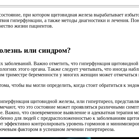
остояние, при котором щитовидная железа вырабатывает избыто
твия гиперфункции, а также методы диагностики и лечения. По
чество жизни пациентов.
лезнь или синдром?
 заболеваний. Важно отметить, что гиперфункция щитовидной ж
ологиях этого органа. Также следует учитывать, что иногда на
рвом триместре беременности у многих женщин может отмечатьс
а, чтобы вы могли определить, когда стоит обратиться к эндокр
иперфункция щитовидной железы, или гипертиреоз, представляе
мечают, что это состояние может проявляться различными симпт
е. Важно, что своевременное выявление и адекватная терапия м
обенно для людей с предрасположенностью к заболеваниям щито
т эффективно контролировать уровень гормонов и минимизиров
лючевым фактором в успешном лечении гипертиреоза.