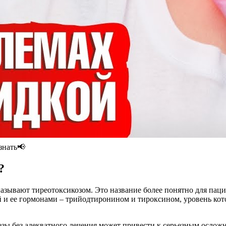
знать📢
?
называют тиреотоксикозом. Это название более понятно для паци
ой и ее гормонами – трийодтиронином и тироксином, уровень к
ы без адекватного лечения может привести к серьезным осложн