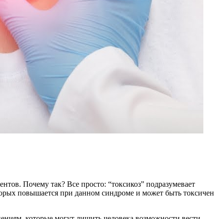
ентов. Почему так? Все просто: “токсикоз” подразумевает
оторых повышается при данном синдроме и может быть токсичен
ениям, которые могут лишить человека возможности вести