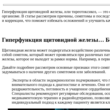
Гиперфункция щитовидной железы, или тиреотоксикоз, — это с
организме. В статье рассмотрим причины, симптомы и последс
и коррекции, что поможет избежать осложнений и улучшить ка
Гиперфункция щитовидной железы… Бо
Щитовидная железа может подвергаться воздействию различных
собой симптом, который может проявляться при различных пат
железы, которое не выходит за рамки нормы. Например, в пе
Давайте подробнее рассмотрим основные признаки этого симптом
задумываться о наличии других симптомов или заболеваний.
Эксперты в области эндокринологии подчеркивают, что г
внимательного подхода к диагностике и лечению. Они от
раздражительность, потливость и учащенное сердцебиени
Специалисты рекомендуют регулярные обследования, ос
медикаментозную терапию и радиойодтерапию, позволяю
индивидуальный подход к каждому пациенту является к