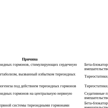
Причина
оидных гормонов, стимулирующих сердечную
Бета-блокатор
вмешательств
етаболизм, вызванный избытком тиреоидных
Тиреостатики
могенеза под действием тиреоидных гормонов
Тиреостатики
оидных гормонов на центральную нервную
Седативные п
вмешательств
Бета-блокатор
ервной системы тиреоидными гормонами
вмешательств