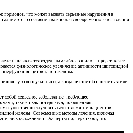
к гормонов, что может вызвать серьезные нарушения в
нимание этого состояния важно для своевременного выявления
елезы не является отдельным заболеванием, а представляет
блюдается физиологическое увеличение активности щитовидной
я гиперфункция щитовидной железы.
инологу за консультацией, а когда не стоит беспокоиться или
т собой серьезное заболевание, требующее
омами, такими как потеря веса, повышенная
огут существенно улучшить качество жизни пациентов.
видной железы. Современные методы лечения, включая
ать риск осложнений. Эксперты подчеркивают, что