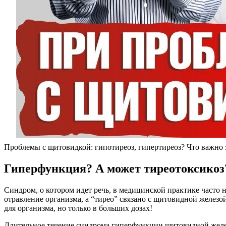
Проблемы с щитовидкой: гипотиреоз, гипертиреоз? Что важно 
Гиперфункция? А может тиреотоксикоз
Синдром, о котором идет речь, в медицинской практике часто 
отравление организма, а “тирео” связано с щитовидной желез
для организма, но только в больших дозах!
Длительное течение синдрома гиперфункции щитовидной желез