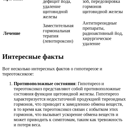
дефицит йода,
зоб, передозировка
удаление
гормонов
щитовидной
щитовидной железы
железы
Антитиреоидные
Заместительная
препараты,
гормональная
Лечение
радиоактивный йод,
терапия
хирургическое
(левотироксин)
удаление
Интересные факты
Вот несколько интересных фактов о гипотиреозе и
тиреотоксикозе:
Противоположные состояния
: Гипотиреоз и
тиреотоксикоз представляют собой противоположные
состояния функции щитовидной железы. Гипотиреоз
характеризуется недостаточной продукцией тиреоидных
гормонов, что приводит к замедлению обмена веществ,
в то время как тиреотоксикоз связан с избытком этих
гормонов, что вызывает ускорение обмена веществ и
может приводить к симптомам, таким как тревожность
и потеря веса.