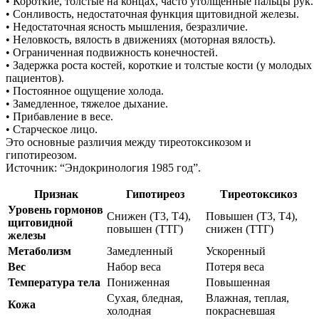
• Короткие, толстые на концах, часто утолщенные пальцы рук.
• Сонливость, недостаточная функция щитовидной железы.
• Недостаточная ясность мышления, безразличие.
• Неловкость, вялость в движениях (моторная вялость).
• Ограниченная подвижность конечностей.
• Задержка роста костей, короткие и толстые кости (у молодых
пациентов).
• Постоянное ощущение холода.
• Замедленное, тяжелое дыхание.
• Прибавление в весе.
• Старческое лицо.
Это основные различия между тиреотоксикозом и
гипотиреозом.
Источник: “Эндокринология 1985 год”.
Признак
Гипотиреоз
Тиреотоксикоз
Уровень гормонов
Снижен (Т3, Т4),
Повышен (Т3, Т4),
щитовидной
повышен (ТТГ)
снижен (ТТГ)
железы
Метаболизм
Замедленный
Ускоренный
Вес
Набор веса
Потеря веса
Температура тела
Пониженная
Повышенная
Сухая, бледная,
Влажная, теплая,
Кожа
холодная
покрасневшая