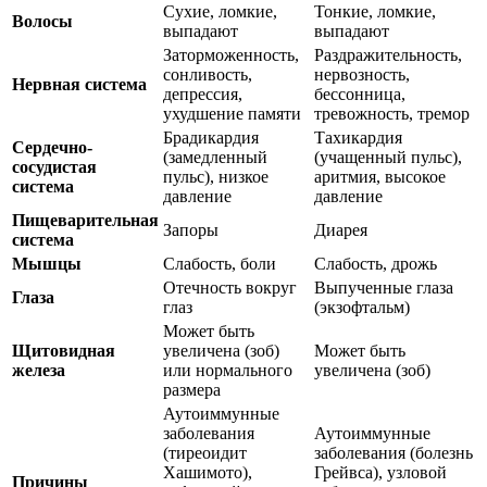
Сухие, ломкие,
Тонкие, ломкие,
Волосы
выпадают
выпадают
Заторможенность,
Раздражительность,
сонливость,
нервозность,
Нервная система
депрессия,
бессонница,
ухудшение памяти
тревожность, тремор
Брадикардия
Тахикардия
Сердечно-
(замедленный
(учащенный пульс),
сосудистая
пульс), низкое
аритмия, высокое
система
давление
давление
Пищеварительная
Запоры
Диарея
система
Мышцы
Слабость, боли
Слабость, дрожь
Отечность вокруг
Выпученные глаза
Глаза
глаз
(экзофтальм)
Может быть
Щитовидная
увеличена (зоб)
Может быть
железа
или нормального
увеличена (зоб)
размера
Аутоиммунные
заболевания
Аутоиммунные
(тиреоидит
заболевания (болезнь
Хашимото),
Грейвса), узловой
Причины