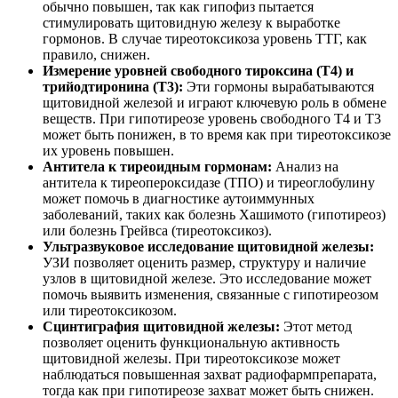
обычно повышен, так как гипофиз пытается
стимулировать щитовидную железу к выработке
гормонов. В случае тиреотоксикоза уровень ТТГ, как
правило, снижен.
Измерение уровней свободного тироксина (Т4) и
трийодтиронина (Т3):
Эти гормоны вырабатываются
щитовидной железой и играют ключевую роль в обмене
веществ. При гипотиреозе уровень свободного Т4 и Т3
может быть понижен, в то время как при тиреотоксикозе
их уровень повышен.
Антитела к тиреоидным гормонам:
Анализ на
антитела к тиреопероксидазе (ТПО) и тиреоглобулину
может помочь в диагностике аутоиммунных
заболеваний, таких как болезнь Хашимото (гипотиреоз)
или болезнь Грейвса (тиреотоксикоз).
Ультразвуковое исследование щитовидной железы:
УЗИ позволяет оценить размер, структуру и наличие
узлов в щитовидной железе. Это исследование может
помочь выявить изменения, связанные с гипотиреозом
или тиреотоксикозом.
Сцинтиграфия щитовидной железы:
Этот метод
позволяет оценить функциональную активность
щитовидной железы. При тиреотоксикозе может
наблюдаться повышенная захват радиофармпрепарата,
тогда как при гипотиреозе захват может быть снижен.