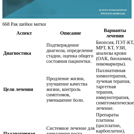
668 Рак шейки матки
Варианты
Аспект
Описание
лечения
Биопсия, ПЭТ-КТ,
Подтверждение
МРТ, КТ, УЗИ,
диагноза, определение
Диагностика
анализы крови
стадии, оценка общего
(ОАК, биохимия,
состояния пациентки.
онкомаркеры).
Паллиативная
химиотерапия,
Продление жизни,
лучевая терапия,
улучшение качества
таргетная
Цели лечения
жизни, контроль
терапия,
симптомов,
иммунотерапия,
уменьшение боли.
симптоматическое
лечение.
Препараты
платины
(цисплатин,
Системное лечение для
карбоплатин),
Паллиативная
замедления роста