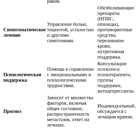
раком.
Обезболивающие
препараты
(НПВС,
Управление болью,
опиоиды),
Симптоматическое
тошнотой, усталостью
противорвотные
лечение
и другими
средства,
симптомами.
переливание
крови,
нутритивная
поддержка.
Консультации
Помощь в справлении
психолога/
Психологическая
с эмоциональными и
психотерапевта,
поддержка
психологическими
группы
трудностями.
поддержки,
антидепрессанты.
Зависит от множества
факторов, включая
Индивидуальный,
общее состояние,
Прогноз
обсуждается с
распространенность
лечащим врачом.
метастазов, ответ на
лечение.