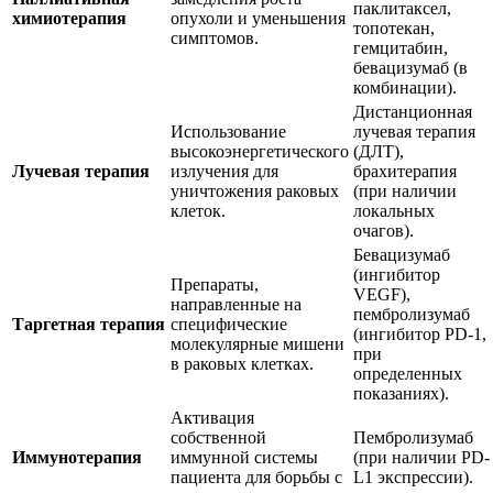
паклитаксел,
химиотерапия
опухоли и уменьшения
топотекан,
симптомов.
гемцитабин,
бевацизумаб (в
комбинации).
Дистанционная
Использование
лучевая терапия
высокоэнергетического
(ДЛТ),
Лучевая терапия
излучения для
брахитерапия
уничтожения раковых
(при наличии
клеток.
локальных
очагов).
Бевацизумаб
(ингибитор
Препараты,
VEGF),
направленные на
пембролизумаб
Таргетная терапия
специфические
(ингибитор PD-1,
молекулярные мишени
при
в раковых клетках.
определенных
показаниях).
Активация
собственной
Пембролизумаб
Иммунотерапия
иммунной системы
(при наличии PD-
пациента для борьбы с
L1 экспрессии).