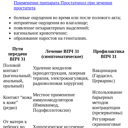
Применение препарата Простатинол при лечении
простатита
болевые ощущения во время или после полового акта;
неприятные ощущения во влагалище;
появление нехарактерных выделений;
вагинальное кровотечение;
образование наростов на гениталиях.
Пути
Лечение ВПЧ 31
Профилактика
передачи
(симптоматическое)
ВПЧ 31
ВПЧ 31
Половой
Удаление кондилом
контакт
Вакцинация
(криодеструкция, лазерная
(вагинальный,
(Гардасил,
терапия, электрокоагуляция,
анальный,
Церварикс)
радиоволновая хирургия)
оральный)
Использование
Местное применение
Контакт “кожа
барьерных
иммуномодуляторов
к коже”
методов
(Имиквимод,
(редко)
контрацепции
Подофиллотоксин)
(презервативы)
Регулярные
От матери к
скрининговые
ребенку во
Хирургическое иссечение