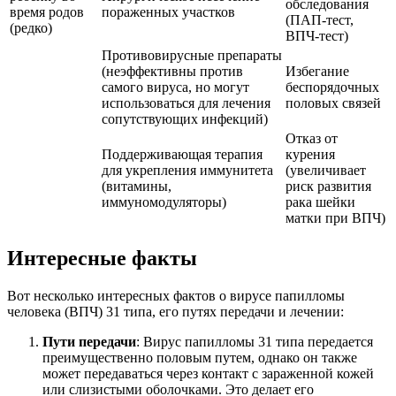
обследования
время родов
пораженных участков
(ПАП-тест,
(редко)
ВПЧ-тест)
Противовирусные препараты
(неэффективны против
Избегание
самого вируса, но могут
беспорядочных
использоваться для лечения
половых связей
сопутствующих инфекций)
Отказ от
Поддерживающая терапия
курения
для укрепления иммунитета
(увеличивает
(витамины,
риск развития
иммуномодуляторы)
рака шейки
матки при ВПЧ)
Интересные факты
Вот несколько интересных фактов о вирусе папилломы
человека (ВПЧ) 31 типа, его путях передачи и лечении:
Пути передачи
: Вирус папилломы 31 типа передается
преимущественно половым путем, однако он также
может передаваться через контакт с зараженной кожей
или слизистыми оболочками. Это делает его