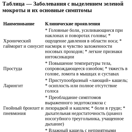
Таблица — Заболевания с выделением зеленой
мокроты и их основные симптомы
Наименование
Клинические проявления
* Головные боли, усиливающиеся при
наклонах и поворотах головы; *
Хронический
ощущение давления в области носа; *
гайморит и синусит
насморк и чувство заложенности
носовых проходов; * легкие признаки
интоксикации
* Повышение температуры тела,
Простуда
сопровождающееся ознобом; * тяжесть в
голове, ломота в мышцах и суставах
* Приступообразный «лающий» кашель;
Ларингит
* осиплость или полное отсутствие
голоса
* Преобладание симптомов
выраженного эндотоксикоза с
Гнойный бронхит и
лихорадкой и кашлем; * боли в груди; *
пневмония
дыхательная недостаточность (цианоз
носогубного треугольника, учащенное
дыхание)
* Влажный кашель с неприятными