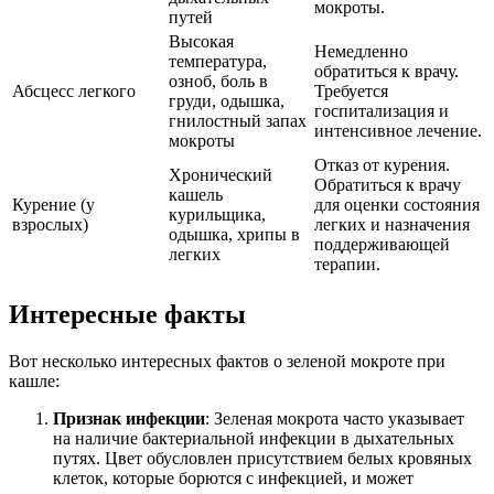
мокроты.
путей
Высокая
Немедленно
температура,
обратиться к врачу.
озноб, боль в
Абсцесс легкого
Требуется
груди, одышка,
госпитализация и
гнилостный запах
интенсивное лечение.
мокроты
Отказ от курения.
Хронический
Обратиться к врачу
кашель
Курение (у
для оценки состояния
курильщика,
взрослых)
легких и назначения
одышка, хрипы в
поддерживающей
легких
терапии.
Интересные факты
Вот несколько интересных фактов о зеленой мокроте при
кашле:
Признак инфекции
: Зеленая мокрота часто указывает
на наличие бактериальной инфекции в дыхательных
путях. Цвет обусловлен присутствием белых кровяных
клеток, которые борются с инфекцией, и может