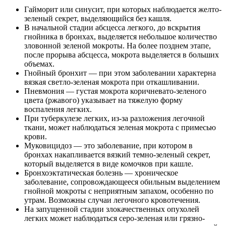
Гайморит или синусит, при которых наблюдается желто-
зеленый секрет, выделяющийся без кашля.
В начальной стадии абсцесса легкого, до вскрытия
гнойника в бронхах, выделяется небольшое количество
зловонной зеленой мокроты. На более позднем этапе,
после прорыва абсцесса, мокрота выделяется в больших
объемах.
Гнойный бронхит — при этом заболевании характерна
вязкая светло-зеленая мокрота при откашливании.
Пневмония — густая мокрота коричневато-зеленого
цвета (ржавого) указывает на тяжелую форму
воспаления легких.
При туберкулезе легких, из-за разложения легочной
ткани, может наблюдаться зеленая мокрота с примесью
крови.
Муковицидоз — это заболевание, при котором в
бронхах накапливается вязкий темно-зеленый секрет,
который выделяется в виде комочков при кашле.
Бронхоэктатическая болезнь — хроническое
заболевание, сопровождающееся обильным выделением
гнойной мокроты с неприятным запахом, особенно по
утрам. Возможны случаи легочного кровотечения.
На запущенной стадии злокачественных опухолей
легких может наблюдаться серо-зеленая или грязно-