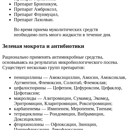
Препарат Бронхикум,
Препарат Амброксол,
Препарат Флуимуцил,
Препарат Лазолван.
Во время приема муколитических средств
необходимо пить много жидкости в течение дня.
Зеленая мокрота и антибиотики
Рационально применять антимикробные средства,
основываясь на результатах микробиологического посева.
Существует несколько групп препаратов:
пенициллины — Амоксициллин, Амосин, Амоксиклав,
Аугментин, Флемоксин, Солютаб, Флемоклав;
цефалоспорины — Цефепим, Цефуроксим, Цефаклор,
Цефотаксим;
макролиды — Азитромицин, Сумамед, Экомед,
Эритромицин, Кларитромицин, Рокситромицин;
карбапенемы — Имипенем, Меропенем, Тиенам;
тетрациклины — Рондомицин, Вибрамицин,
Доксициклин;
фторхинолоны — Офлоксацин, Зиноцин,
Ципрофлоксацин, Левофлоксацин.