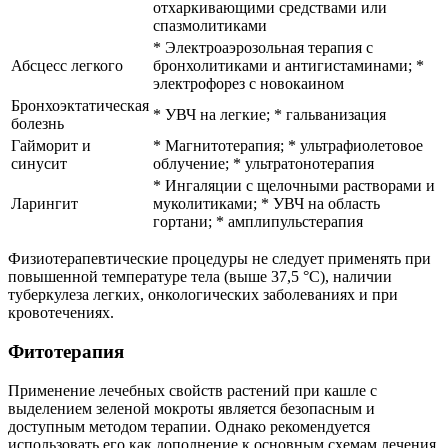
отхаркивающими средствами или
спазмолитиками
* Электроаэрозольная терапия с
Абсцесс легкого
бронхолитиками и антигистаминами; *
электрофорез с новокаином
Бронхоэктатическая
* УВЧ на легкие; * гальванизация
болезнь
Гайморит и
* Магнитотерапия; * ультрафиолетовое
синусит
облучение; * ультратонотерапия
* Ингаляции с щелочными растворами и
Ларингит
муколитиками; * УВЧ на область
гортани; * амплипульстерапия
Физиотерапевтические процедуры не следует применять при
повышенной температуре тела (выше 37,5 °C), наличии
туберкулеза легких, онкологических заболеваниях и при
кровотечениях.
Фитотерапия
Применение лечебных свойств растений при кашле с
выделением зеленой мокроты является безопасным и
доступным методом терапии. Однако рекомендуется
использовать его как дополнение к основным схемам лечения.