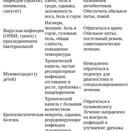
инфекция (бронхит,
озноб, боль в
назначения
пневмония,
груди, одышка,
антибиотиков.
синусит)
заложенность
Обеспечить обильное
носа, боль в горле
питье, покой.
Насморк,
чихание, боль в
Обратиться к врачу.
Вирусная инфекция
горле, головная
Обильное питье,
(ОРВИ, грипп) с
боль, общая
постельный режим,
присоединением
слабость,
симптоматическое
бактериальной
повышение
лечение.
температуры
Хронический
Немедленно
кашель, частые
обратиться к
респираторные
Муковисцидоз (у
педиатру для
инфекции,
детей)
диагностики и
отставание в
специализированного
росте, проблемы с
лечения.
пищеварением
Хронический
Обратиться к
кашель с большим
пульмонологу.
количеством
Лечение направлено
Бронхоэктатическая
мокроты, одышка,
на контроль
болезнь
рецидивирующие
инфекций и
инфекции
улучшение дренажа
дыхательных