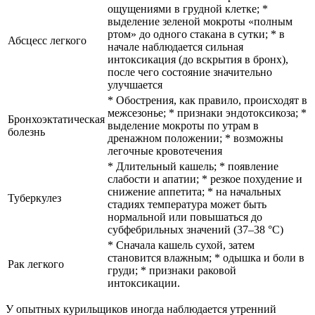
ощущениями в грудной клетке; *
выделение зеленой мокроты «полным
ртом» до одного стакана в сутки; * в
Абсцесс легкого
начале наблюдается сильная
интоксикация (до вскрытия в бронх),
после чего состояние значительно
улучшается
* Обострения, как правило, происходят в
межсезонье; * признаки эндотоксикоза; *
Бронхоэктатическая
выделение мокроты по утрам в
болезнь
дренажном положении; * возможны
легочные кровотечения
* Длительный кашель; * появление
слабости и апатии; * резкое похудение и
снижение аппетита; * на начальных
Туберкулез
стадиях температура может быть
нормальной или повышаться до
субфебрильных значений (37–38 °C)
* Сначала кашель сухой, затем
становится влажным; * одышка и боли в
Рак легкого
груди; * признаки раковой
интоксикации.
У опытных курильщиков иногда наблюдается утренний