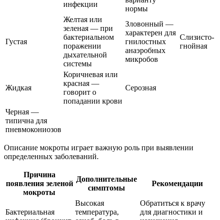
инфекции
нормы
Желтая или
Зловонный —
зеленая — при
характерен для
бактериальном
Слизисто-
Густая
гнилостных
поражении
гнойная
анаэробных
дыхательной
микробов
системы
Коричневая или
красная —
Жидкая
Серозная
говорит о
попадании крови
Черная —
типична для
пневмокониозов
Описание мокроты играет важную роль при выявлении
определенных заболеваний.
Причина
Дополнительные
появления зеленой
Рекомендации
симптомы
мокроты
Высокая
Обратиться к врачу
Бактериальная
температура,
для диагностики и