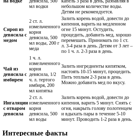
на водке
девясила, 500
капель 3 раза в день, разбавляя в
мл водки
небольшом количестве воды.
Детям не рекомендуется.
Залить корень водой, довести до
2 ст. л.
кипения, варить на медленном
измельченного
Сироп из
огне 15 минут. Остудить,
корня
девясила с
процедить, добавить мед, хорошо
девясила, 500
медом
перемешать. Принимать по 1 ст.
мл воды, 200 г
л. 3-4 раза в день. Детям от 3 лет –
меда
по 1 ч. л. 2-3 раза в день.
1 ч. л.
измельченного
Залить ингредиенты кипятком,
Чай из
корня
настоять 10-15 минут, процедить.
девясила с
девясила, 1/2
Пить теплым 2-3 раза в день.
имбирем
ч. л. тертого
Можно добавить мед по вкусу.
имбиря, 200
мл кипятка
2 ст. л.
Залить корень водой, довести до
Ингаляции
измельченного
кипения, варить 5 минут. Снять с
с отваром
корня
огня, накрыть голову полотенцем
девясила
девясила, 500
и вдыхать пары в течение 5-10
мл воды
минут. Проводить 1-2 раза в день.
Интересные факты