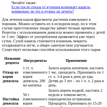
Читайте также:
Если после отказа от курения возникает кашель,
нормально ли это и нужно ли лечить?
Для лечения кашля фрагменты растения измельчают в
порошок. Можно оставить их в исходном виде, но в этом
случае приготовление лекарства займет больше времени.
Рецепты с использованием девясила можно применять у детей
от 3 лет. Эффект от употребления проявляется уже через
сутки. Сухой кашель становится влажным, мокрота
отхаркивается легче, а общее самочувствие улучшается.
Существует несколько способов использования этого сырья.
Название
Ингредиенты
Применение
рецепта
1 ст. л.
Залить корень кипятком, настоять
Отвар из
измельченного
1 час, процедить. Принимать по 1
корня
корня
ст. л. 3-4 раза в день до еды.
девясила
девясила, 200
Детям до 3 лет – по 1 ч. л. 2 раза в
мл кипятка
день.
Залить корень водкой, настоять 2
50 г
недели в темном месте,
Настойка
измельченного
периодически встряхивая.
девясила
корня
Процедить. Принимать по 15-20