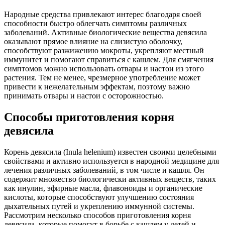
Народные средства привлекают интерес благодаря своей
способности быстро облегчать симптомы различных
заболеваний. Активные биологические вещества девясила
оказывают прямое влияние на слизистую оболочку,
способствуют разжижению мокроты, укрепляют местный
иммунитет и помогают справиться с кашлем. Для смягчения
симптомов можно использовать отвары и настои из этого
растения. Тем не менее, чрезмерное употребление может
привести к нежелательным эффектам, поэтому важно
принимать отвары и настои с осторожностью.
Способы приготовления корня
девясила
Корень девясила (Inula helenium) известен своими целебными
свойствами и активно используется в народной медицине для
лечения различных заболеваний, в том числе и кашля. Он
содержит множество биологически активных веществ, таких
как инулин, эфирные масла, флавоноиды и органические
кислоты, которые способствуют улучшению состояния
дыхательных путей и укреплению иммунной системы.
Рассмотрим несколько способов приготовления корня
девясила, которые помогут в борьбе с кашлем у детей и