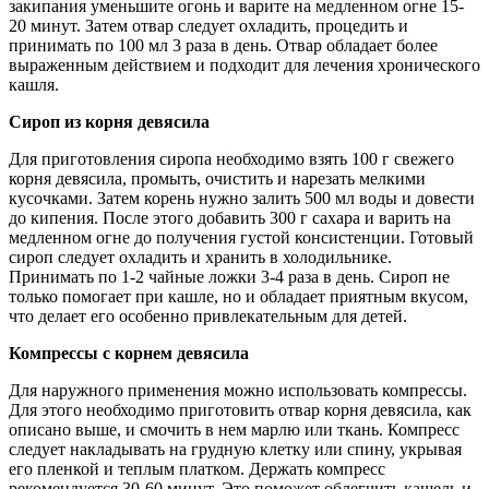
закипания уменьшите огонь и варите на медленном огне 15-
20 минут. Затем отвар следует охладить, процедить и
принимать по 100 мл 3 раза в день. Отвар обладает более
выраженным действием и подходит для лечения хронического
кашля.
Сироп из корня девясила
Для приготовления сиропа необходимо взять 100 г свежего
корня девясила, промыть, очистить и нарезать мелкими
кусочками. Затем корень нужно залить 500 мл воды и довести
до кипения. После этого добавить 300 г сахара и варить на
медленном огне до получения густой консистенции. Готовый
сироп следует охладить и хранить в холодильнике.
Принимать по 1-2 чайные ложки 3-4 раза в день. Сироп не
только помогает при кашле, но и обладает приятным вкусом,
что делает его особенно привлекательным для детей.
Компрессы с корнем девясила
Для наружного применения можно использовать компрессы.
Для этого необходимо приготовить отвар корня девясила, как
описано выше, и смочить в нем марлю или ткань. Компресс
следует накладывать на грудную клетку или спину, укрывая
его пленкой и теплым платком. Держать компресс
рекомендуется 30-60 минут. Это поможет облегчить кашель и