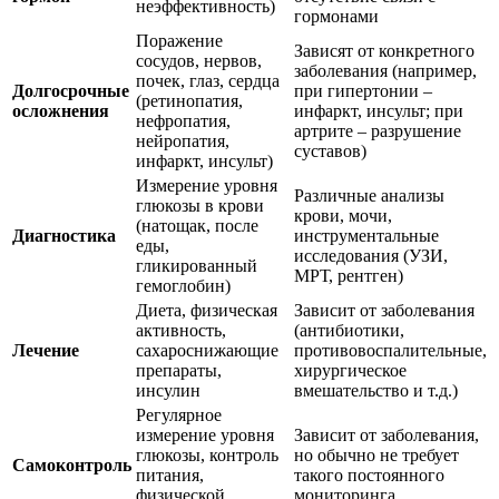
неэффективность)
гормонами
Поражение
Зависят от конкретного
сосудов, нервов,
заболевания (например,
почек, глаз, сердца
Долгосрочные
при гипертонии –
(ретинопатия,
осложнения
инфаркт, инсульт; при
нефропатия,
артрите – разрушение
нейропатия,
суставов)
инфаркт, инсульт)
Измерение уровня
Различные анализы
глюкозы в крови
крови, мочи,
(натощак, после
Диагностика
инструментальные
еды,
исследования (УЗИ,
гликированный
МРТ, рентген)
гемоглобин)
Диета, физическая
Зависит от заболевания
активность,
(антибиотики,
Лечение
сахароснижающие
противовоспалительные,
препараты,
хирургическое
инсулин
вмешательство и т.д.)
Регулярное
измерение уровня
Зависит от заболевания,
глюкозы, контроль
но обычно не требует
Самоконтроль
питания,
такого постоянного
физической
мониторинга