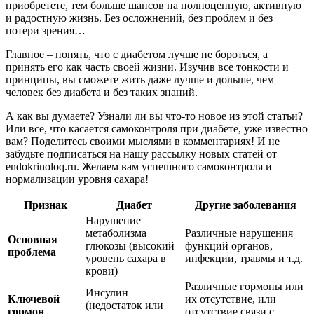
приобретете, тем больше шансов на полноценную, активную
и радостную жизнь. Без осложнений, без проблем и без
потери зрения…
Главное – понять, что с диабетом лучше не бороться, а
принять его как часть своей жизни. Изучив все тонкости и
принципы, вы сможете жить даже лучше и дольше, чем
человек без диабета и без таких знаний.
А как вы думаете? Узнали ли вы что-то новое из этой статьи?
Или все, что касается самоконтроля при диабете, уже известно
вам? Поделитесь своими мыслями в комментариях! И не
забудьте подписаться на нашу рассылку новых статей от
endokrinoloq.ru. Желаем вам успешного самоконтроля и
нормализации уровня сахара!
Признак
Диабет
Другие заболевания
Нарушение
метаболизма
Различные нарушения
Основная
глюкозы (высокий
функций органов,
проблема
уровень сахара в
инфекции, травмы и т.д.
крови)
Различные гормоны или
Инсулин
Ключевой
их отсутствие, или
(недостаток или
гормон
отсутствие связи с