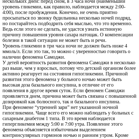
нескольких дней: перед сном, в 3 часа ночи (наименьший
уровень гликемии, как правило, наблюдается между 2:00-
4:00), после пробуждения. Конечно, не очень приятно
просыпаться по звонку будильника несколько ночей подряд,
но постарайтесь подбодрить себя мыслью, что это временно.
Ведь если этого не сделать, не удастся узнать истинную
причину повышения уровня сахара натощак. О компенсации
болезни в такой ситуации не может быть и речи.
Уровень гликемии в три часа ночи не должен быть ниже 4
ммоль/л. Если это так, то можно с уверенностью говорить о
наличии феномена Самоджи.
У детей вероятность развития феномена Самоджи в несколько
раз выше, чем у взрослых, потому что детский организм более
активно реагирует на состояния гипогликемии. Причиной
развития этого феномена у больного ночью может быть
высокая доза базального инсулина, в отличие от его
появления в другое время суток. Если феномен Самоджи
проявляется днем, причина может быть связана с повышенной
дозировкой как болюсного, так и базального инсулина.
При феномене “утренней зари” нет указанной ночной
гипогликемии. Чаще всего его можно наблюдать у больных с
сахарным диабетом 1 типа. В это время наблюдается
гипергликемия между 5:00 и 7:00 утра. Появление этого
феномена объясняется избыточным выделением
контринсулярных гормонов ночью и ранним утром. Кроме