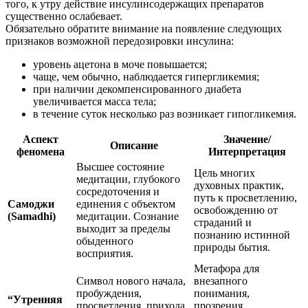
того, к утру действие инсулинсодержащих препаратов
существенно ослабевает.
Обязательно обратите внимание на появление следующих
признаков возможной передозировки инсулина:
уровень ацетона в моче повышается;
чаще, чем обычно, наблюдается гипергликемия;
при наличии декомпенсированного диабета
увеличивается масса тела;
в течение суток несколько раз возникает гипогликемия.
Аспект
Значение/
Описание
феномена
Интерпретация
Высшее состояние
Цель многих
медитации, глубокого
духовных практик,
сосредоточения и
путь к просветлению,
Самоджи
единения с объектом
освобождению от
(Samadhi)
медитации. Сознание
страданий и
выходит за пределы
познанию истинной
обыденного
природы бытия.
восприятия.
Метафора для
Символ нового начала,
внезапного
пробуждения,
понимания,
“Утренняя
просветления, прихода
прозрения,