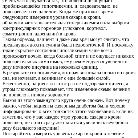
Очень часто случается так, что больной не ощущает
приближающейся гипогликемии, и, следовательно, не
подозревает о ее наличии. Когда же приходит время
следующего измерения уровня сахара в крови,
обнаруживается значительная гипергликемия из-за выброса
контринсулярных гормонов (глюкагон, кортизол,
соматотропин, адреналин) в кровь.
Таким образом, пациент и даже сам врач могут считать, что
предыдущая доза инсулина была недостаточной. И поскольку
такие скрытые состояния гипогликемии чаще всего
происходят ночью, когда больной спит и не ощущает никаких
подозрительных симптомов, ему рекомендуется увеличить
дозу ночного инсулина на несколько единиц.
В результате гипогликемия, которая возникала ночью во время
сна, не исчезает, а возникает с еще большей силой.
Естественно, пациент и в этот раз не подозревает ничего, а
утром глюкометр показывает, что изменение схемы лечения
не привело к ничему хорошему.
Выход из этого замкнутого круга очень сложен. Вот почему
важно, чтобы пациенты сахарным диабетом были хорошо
информированы о всех тонкостях этого заболевания. Если вы
заметили, что у вас каждое утро уровень сахара в крови
повышен, не стоит сразу же пытаться увеличить вечернюю
дозу базального инсулина!
Постарайтесь измерить уровень сахара в крови в течение