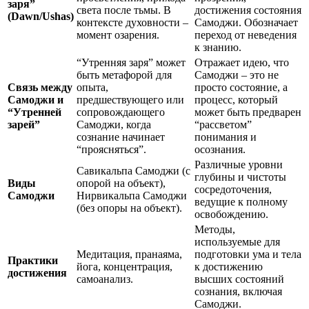
заря”
света после тьмы. В
достижения состояния
(Dawn/Ushas)
контексте духовности –
Самоджи. Обозначает
момент озарения.
переход от неведения
к знанию.
“Утренняя заря” может
Отражает идею, что
быть метафорой для
Самоджи – это не
Связь между
опыта,
просто состояние, а
Самоджи и
предшествующего или
процесс, который
“Утренней
сопровождающего
может быть предварен
зарей”
Самоджи, когда
“рассветом”
сознание начинает
понимания и
“проясняться”.
осознания.
Различные уровни
Савикальпа Самоджи (с
глубины и чистоты
Виды
опорой на объект),
сосредоточения,
Самоджи
Нирвикальпа Самоджи
ведущие к полному
(без опоры на объект).
освобождению.
Методы,
используемые для
Медитация, пранаяма,
подготовки ума и тела
Практики
йога, концентрация,
к достижению
достижения
самоанализ.
высших состояний
сознания, включая
Самоджи.