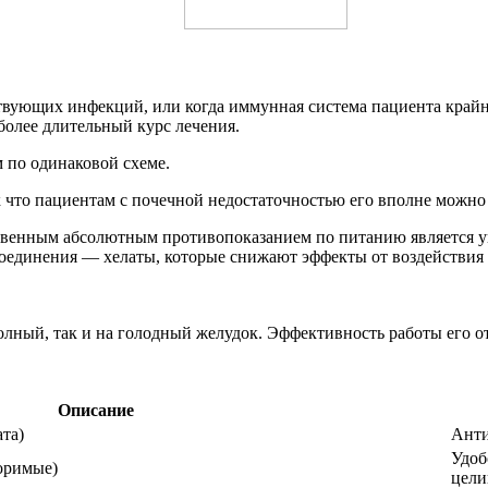
тствующих инфекций, или когда иммунная система пациента край
более длительный курс лечения.
 по одинаковой схеме.
к что пациентам с почечной недостаточностью его вполне можно 
твенным абсолютным противопоказанием по питанию является уп
 соединения — хелаты, которые снижают эффекты от воздействия
лный, так и на голодный желудок. Эффективность работы его от
Описание
та)
Анти
Удоб
оримые)
цели