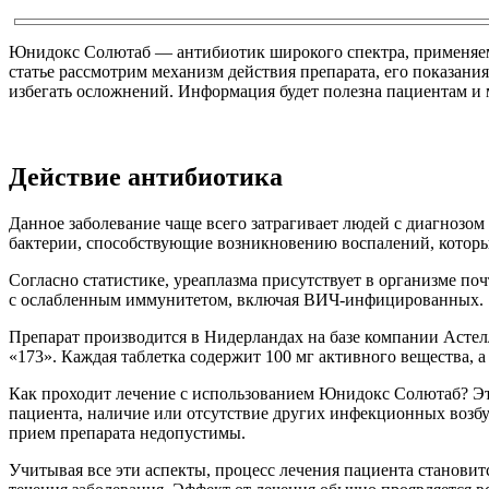
Юнидокс Солютаб — антибиотик широкого спектра, применяем
статье рассмотрим механизм действия препарата, его показан
избегать осложнений. Информация будет полезна пациентам и 
Действие антибиотика
Данное заболевание чаще всего затрагивает людей с диагнозом
бактерии, способствующие возникновению воспалений, котор
Согласно статистике, уреаплазма присутствует в организме по
с ослабленным иммунитетом, включая ВИЧ-инфицированных.
Препарат производится в Нидерландах на базе компании Астелл
«173». Каждая таблетка содержит 100 мг активного вещества, а 
Как проходит лечение с использованием Юнидокс Солютаб? Эт
пациента, наличие или отсутствие других инфекционных возбу
прием препарата недопустимы.
Учитывая все эти аспекты, процесс лечения пациента становит