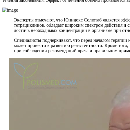
течения заболевания. Эффект от лечения обычно проявляется вс
Эксперты отмечают, что Юнидокс Солютаб является эффе
тетрациклинов, обладает широким спектром действия и с
достичь необходимых концентраций в организме при отно
Специалисты подчеркивают, что перед началом терапии н
может привести к развитию резистентности. Кроме того,
при соблюдении рекомендаций врача и правильном прим