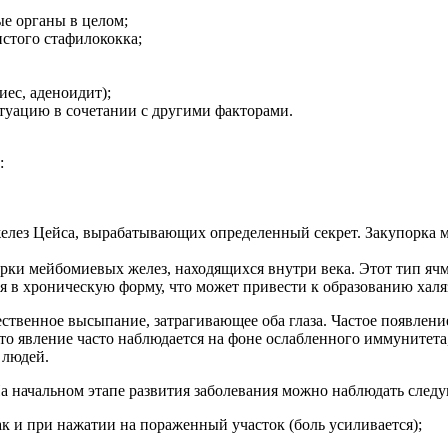
ые органы в целом;
стого стафилококка;
ес, аденоидит);
туацию в сочетании с другими факторами.
:
желез Цейса, вырабатывающих определенный секрет. Закупорка м
рки мейбомиевых желез, находящихся внутри века. Этот тип ячме
ня в хроническую форму, что может привести к образованию халя
ественное высыпание, затрагивающее оба глаза. Частое появлен
то явление часто наблюдается на фоне ослабленного иммунитета
 людей.
На начальном этапе развития заболевания можно наблюдать сле
к и при нажатии на пораженный участок (боль усиливается);