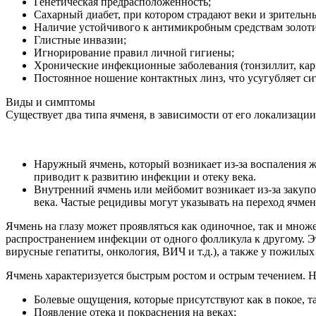
Генетическая предрасположенность;
Сахарный диабет, при котором страдают веки и зрительн
Наличие устойчивого к антимикробным средствам золоти
Глистные инвазии;
Игнорирование правил личной гигиены;
Хронические инфекционные заболевания (тонзиллит, кари
Постоянное ношение контактных линз, что усугубляет си
Виды и симптомы
Существует два типа ячменя, в зависимости от его локализации
Наружный ячмень, который возникает из-за воспаления 
приводит к развитию инфекции и отеку века.
Внутренний ячмень или мейбомит возникает из-за закупо
века. Частые рецидивы могут указывать на переход ячме
Ячмень на глазу может проявляться как одиночное, так и множ
распространением инфекции от одного фолликула к другому. Э
вирусные гепатиты, онкология, ВИЧ и т.д.), а также у пожилых
Ячмень характеризуется быстрым ростом и острым течением. 
Болевые ощущения, которые присутствуют как в покое, та
Появление отека и покраснения на веках;