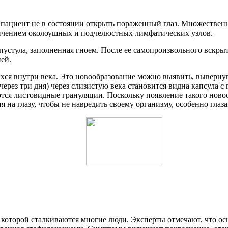
то пациент не в состоянии открыть пораженный глаз. Множеств
еличением околоушных и подчелюстных лимфатических узлов.
 пустула, заполненная гноем. После ее самопроизвольного вскр
ей.
ся внутри века. Это новообразование можно выявить, вывернув
ерез три дня) через слизистую века становится видна капсула 
аются листовидные грануляции. Поскольку появление такого но
я на глазу, чтобы не навредить своему организму, особенно глаза
с которой сталкиваются многие люди. Эксперты отмечают, что 