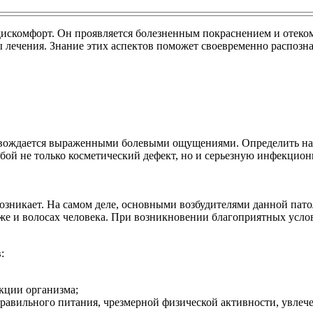
скомфорт. Он проявляется болезненным покраснением и отеком в
лечения. Знание этих аспектов поможет своевременно распознат
провождается выраженными болевыми ощущениями. Определить на
обой не только косметический дефект, но и серьезную инфекцио
 возникает. На самом деле, основными возбудителями данной па
оже и волосах человека. При возникновении благоприятных усло
:
кции организма;
авильного питания, чрезмерной физической активности, увлече