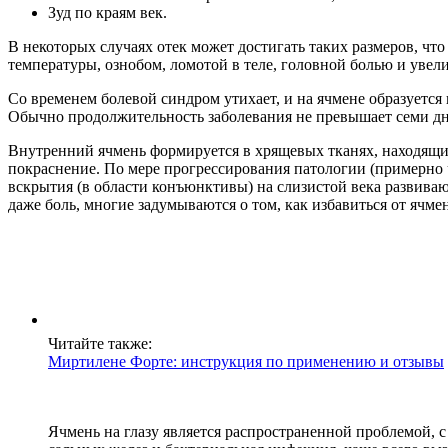
Зуд по краям век.
В некоторых случаях отек может достигать таких размеров, ч
температуры, ознобом, ломотой в теле, головной болью и ув
Со временем болевой синдром утихает, и на ячмене образуется
Обычно продолжительность заболевания не превышает семи дн
Внутренний ячмень формируется в хрящевых тканях, находящих
покраснение. По мере прогрессирования патологии (примерно ч
вскрытия (в области конъюнктивы) на слизистой века развив
даже боль, многие задумываются о том, как избавиться от ячмен
Читайте также:
Миртилене Форте: инструкция по применению и отзывы
Ячмень на глазу является распространенной проблемой, 