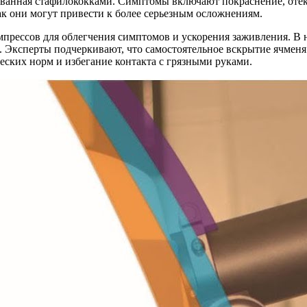
званная стафилококками. Симптомы включают покраснение, отек
ак они могут привести к более серьезным осложнениям.
прессов для облегчения симптомов и ускорения заживления. В 
 Эксперты подчеркивают, что самостоятельное вскрытие ячменя 
ских норм и избегание контакта с грязными руками.