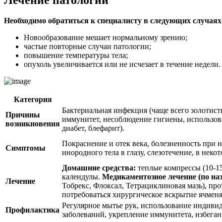
Необходимо обратиться к специалисту в следующих случаях
Новообразование мешает нормальному зрению;
частые повторные случаи патологии;
повышение температуры тела;
опухоль увеличивается или не исчезает в течение недели.
Категория
Бактериальная инфекция (чаще всего золотист
Причины
иммунитет, несоблюдение гигиены, использов
возникновения
диабет, блефарит).
Покраснение и отек века, болезненность при 
Симптомы
инородного тела в глазу, слезотечение, в нек
Домашние средства:
теплые компрессы (10-15
календулы.
Медикаментозное лечение (по на
Лечение
Тобрекс, Флоксал, Тетрациклиновая мазь), пр
потребоваться хирургическое вскрытие ячменя
Регулярное мытье рук, использование индиви
Профилактика
заболеваний, укрепление иммунитета, избеган