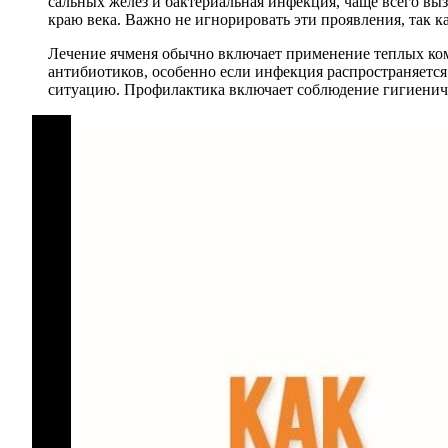
сальных желез и бактериальная инфекция, чаще всего вы
краю века. Важно не игнорировать эти проявления, так к
Лечение ячменя обычно включает применение теплых ком
антибиотиков, особенно если инфекция распространяется.
ситуацию. Профилактика включает соблюдение гигиениче