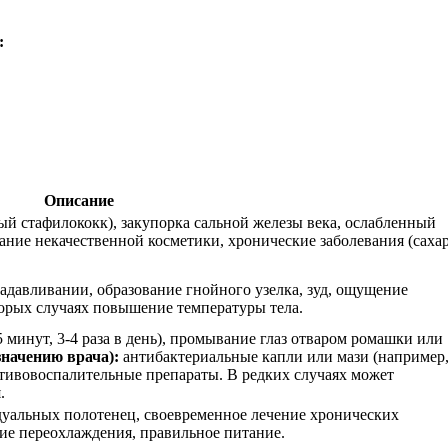
:
Описание
ый стафилококк), закупорка сальной железы века, ослабленный
ание некачественной косметики, хронические заболевания (сах
надавливании, образование гнойного узелка, зуд, ощущение
оторых случаях повышение температуры тела.
 минут, 3-4 раза в день), промывание глаз отваром ромашки или
значению врача):
антибактериальные капли или мази (например
отивовоспалительные препараты. В редких случаях может
.
дуальных полотенец, своевременное лечение хронических
ие переохлаждения, правильное питание.