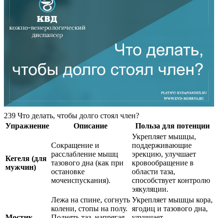
239 Что делать, чтобы долго стоял член?
Упражнение
Описание
Польза для потенции
Укрепляет мышцы,
Сокращение и
поддерживающие
расслабление мышц
эрекцию, улучшает
Кегеля (для
тазового дна (как при
кровообращение в
мужчин)
остановке
области таза,
мочеиспускания).
способствует контролю
эякуляции.
Лежа на спине, согнуть
Укрепляет мышцы кора,
колени, стопы на полу.
ягодиц и тазового дна,
Мостик
Поднять таз, напрягая
улучшает