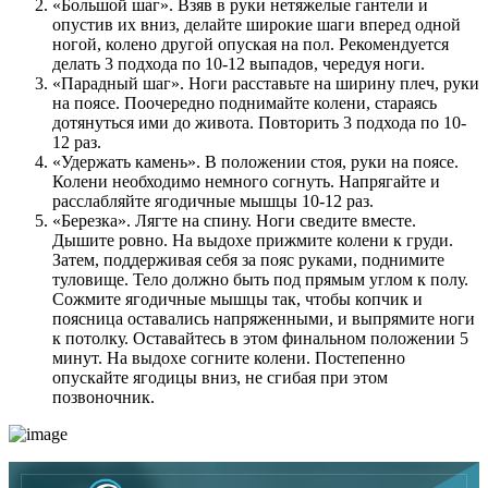
«Большой шаг». Взяв в руки нетяжелые гантели и
опустив их вниз, делайте широкие шаги вперед одной
ногой, колено другой опуская на пол. Рекомендуется
делать 3 подхода по 10-12 выпадов, чередуя ноги.
«Парадный шаг». Ноги расставьте на ширину плеч, руки
на поясе. Поочередно поднимайте колени, стараясь
дотянуться ими до живота. Повторить 3 подхода по 10-
12 раз.
«Удержать камень». В положении стоя, руки на поясе.
Колени необходимо немного согнуть. Напрягайте и
расслабляйте ягодичные мышцы 10-12 раз.
«Березка». Лягте на спину. Ноги сведите вместе.
Дышите ровно. На выдохе прижмите колени к груди.
Затем, поддерживая себя за пояс руками, поднимите
туловище. Тело должно быть под прямым углом к полу.
Сожмите ягодичные мышцы так, чтобы копчик и
поясница оставались напряженными, и выпрямите ноги
к потолку. Оставайтесь в этом финальном положении 5
минут. На выдохе согните колени. Постепенно
опускайте ягодицы вниз, не сгибая при этом
позвоночник.