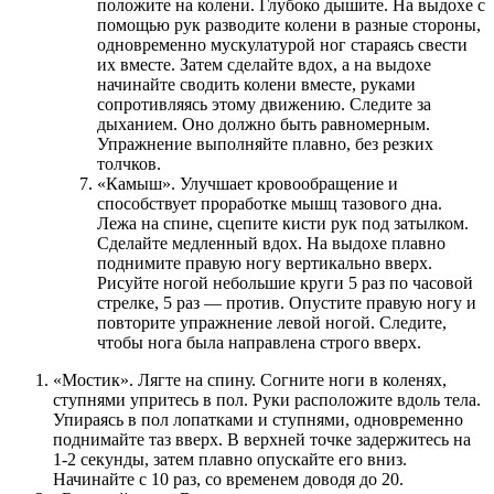
положите на колени. Глубоко дышите. На выдохе с
помощью рук разводите колени в разные стороны,
одновременно мускулатурой ног стараясь свести
их вместе. Затем сделайте вдох, а на выдохе
начинайте сводить колени вместе, руками
сопротивляясь этому движению. Следите за
дыханием. Оно должно быть равномерным.
Упражнение выполняйте плавно, без резких
толчков.
«Камыш». Улучшает кровообращение и
способствует проработке мышц тазового дна.
Лежа на спине, сцепите кисти рук под затылком.
Сделайте медленный вдох. На выдохе плавно
поднимите правую ногу вертикально вверх.
Рисуйте ногой небольшие круги 5 раз по часовой
стрелке, 5 раз — против. Опустите правую ногу и
повторите упражнение левой ногой. Следите,
чтобы нога была направлена строго вверх.
«Мостик». Лягте на спину. Согните ноги в коленях,
ступнями упритесь в пол. Руки расположите вдоль тела.
Упираясь в пол лопатками и ступнями, одновременно
поднимайте таз вверх. В верхней точке задержитесь на
1-2 секунды, затем плавно опускайте его вниз.
Начинайте с 10 раз, со временем доводя до 20.