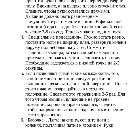
при этом руки и бедра держите перпендикулярно
полу. Вдохните, а на выдохе плавно опускайте таз.
Следите, чтобы руки оставались прямыми.
Дыхание должно быть равномерным.
Почувствуйте растяжение в спине. В финальной
позиции (сидя на задней части ног) оставайтесь в
течение 3-5 секунд. Теперь можете подниматься.
«Специальные приседания». Нужно встать ровно,
поставить ноги на ширину плеч, развернув колени
наружу под небольшим углом. Сожмите
ягодичные мышцы, затем начинайте медленно
приседать, стараясь ступни располагать на полу.
Необходимо задержаться в нижней точке на 2-3
секунды.
Если позволяют физические возможности, то в
самой нижней поизиции следует ритмично
выполнить несколько движений вверх-вниз. После
этого плавно возвращайтесь в исходное
положение. Сделайте это упражнение 3-5 раз. Для
того чтобы мышцы, влияющие на уровень
потенции, хорошо прорабатывались, следите,
чтобы напряжение ягодиц сохранялось в течение
всего упражнения.
«Бабочка». Лягте на спину, согните ноги в
коленях, подтягивая пятки к ягодицам. Руки