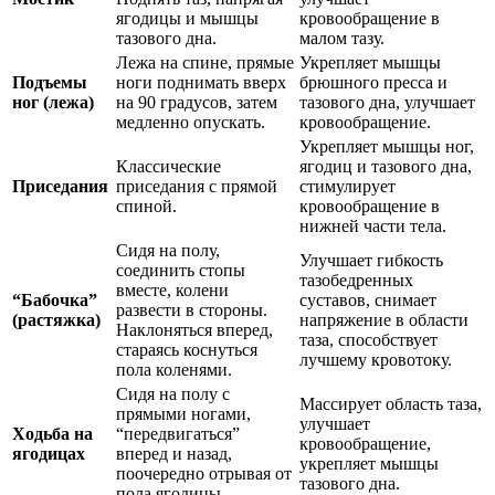
ягодицы и мышцы
кровообращение в
тазового дна.
малом тазу.
Лежа на спине, прямые
Укрепляет мышцы
Подъемы
ноги поднимать вверх
брюшного пресса и
ног (лежа)
на 90 градусов, затем
тазового дна, улучшает
медленно опускать.
кровообращение.
Укрепляет мышцы ног,
Классические
ягодиц и тазового дна,
Приседания
приседания с прямой
стимулирует
спиной.
кровообращение в
нижней части тела.
Сидя на полу,
Улучшает гибкость
соединить стопы
тазобедренных
вместе, колени
“Бабочка”
суставов, снимает
развести в стороны.
(растяжка)
напряжение в области
Наклоняться вперед,
таза, способствует
стараясь коснуться
лучшему кровотоку.
пола коленями.
Сидя на полу с
Массирует область таза,
прямыми ногами,
улучшает
Ходьба на
“передвигаться”
кровообращение,
ягодицах
вперед и назад,
укрепляет мышцы
поочередно отрывая от
тазового дна.
пола ягодицы.