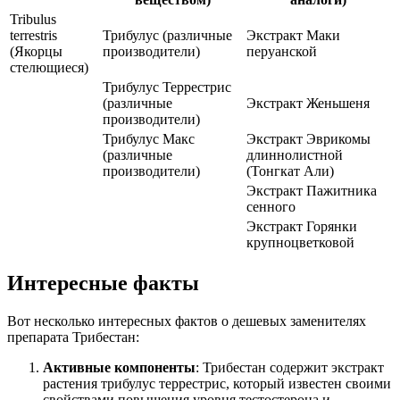
Tribulus
terrestris
Трибулус (различные
Экстракт Маки
(Якорцы
производители)
перуанской
стелющиеся)
Трибулус Террестрис
(различные
Экстракт Женьшеня
производители)
Трибулус Макс
Экстракт Эврикомы
(различные
длиннолистной
производители)
(Тонгкат Али)
Экстракт Пажитника
сенного
Экстракт Горянки
крупноцветковой
Интересные факты
Вот несколько интересных фактов о дешевых заменителях
препарата Трибестан:
Активные компоненты
: Трибестан содержит экстракт
растения трибулус террестрис, который известен своими
свойствами повышения уровня тестостерона и