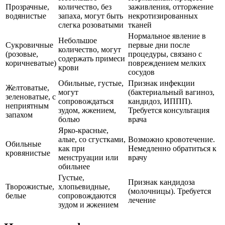
Прозрачные,
количество, без
заживления, отторжение
водянистые
запаха, могут быть
некротизированных
слегка розоватыми
тканей
Нормальное явление в
Небольшое
Сукровичные
первые дни после
количество, могут
(розовые,
процедуры, связано с
содержать примеси
коричневатые)
повреждением мелких
крови
сосудов
Обильные, густые,
Признак инфекции
Желтоватые,
могут
(бактериальный вагиноз,
зеленоватые, с
сопровождаться
кандидоз, ИППП).
неприятным
зудом, жжением,
Требуется консультация
запахом
болью
врача
Ярко-красные,
алые, со сгустками,
Возможно кровотечение.
Обильные
как при
Немедленно обратиться к
кровянистые
менструации или
врачу
обильнее
Густые,
Признак кандидоза
Творожистые,
хлопьевидные,
(молочницы). Требуется
белые
сопровождаются
лечение
зудом и жжением