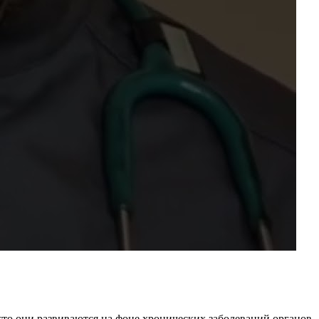
сто они развиваются на фоне хронических заболеваний органов