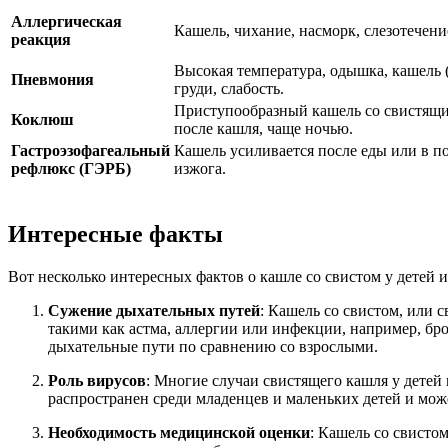
Аллергическая
Кашель, чихание, насморк, слезотечение
реакция
Высокая температура, одышка, кашель (
Пневмония
груди, слабость.
Приступообразный кашель со свистящим
Коклюш
после кашля, чаще ночью.
Гастроэзофагеальный
Кашель усиливается после еды или в п
рефлюкс (ГЭРБ)
изжога.
Интересные факты
Вот несколько интересных фактов о кашле со свистом у детей и
Сужение дыхательных путей
: Кашель со свистом, или 
такими как астма, аллергии или инфекции, например, бро
дыхательные пути по сравнению со взрослыми.
Роль вирусов
: Многие случаи свистящего кашля у дете
распространен среди младенцев и маленьких детей и мож
Необходимость медицинской оценки
: Кашель со свисто