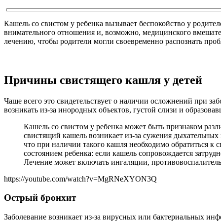
Кашель со свистом у ребенка вызывает беспокойство у родите
внимательного отношения и, возможно, медицинского вмешател
лечению, чтобы родители могли своевременно распознать проб
Причины свистящего кашля у детей
Чаще всего это свидетельствует о наличии осложнений при заб
возникать из-за инородных объектов, густой слизи и образовавш
Кашель со свистом у ребенка может быть признаком раз
свистящий кашель возникает из-за сужения дыхательных 
что при наличии такого кашля необходимо обратиться к 
состоянием ребенка: если кашель сопровождается затруд
Лечение может включать ингаляции, противовоспалитель
https://youtube.com/watch?v=MgRNeXYON3Q
Острый бронхит
Заболевание возникает из-за вирусных или бактериальных инфе