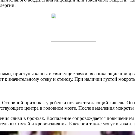
лергии.
пами, приступы кашля и свистящие звуки, возникающие при дли
ит к значительному отеку и стенозу. При наличии густой мокро
sis. Основной признак – у ребенка появляется лающий кашель. Он
тствующего центра в головном мозге. После выделения мокроты 
ления слизи в бронхах. Воспаление сопровождается повышение
ательных путей и кровоизлияния. Бактерии также могут вызвать в