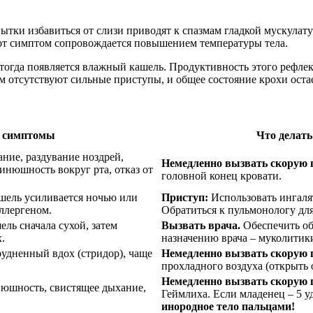
тки избавиться от слизи приводят к спазмам гладкой мускулату
тот симптом сопровождается повышением температуры тела.
тогда появляется влажный кашель. Продуктивность этого рефлек
ом отсутствуют сильные приступы, и общее состояние крохи ост
 симптомы
Что делать
ние, раздувание ноздрей,
Немедленно вызвать скорую
нюшность вокруг рта, отказ от
головной конец кровати.
ашель усиливается ночью или
Приступ:
Использовать ингаля
аллергеном.
Обратиться к пульмонологу для
ль сначала сухой, затем
Вызвать врача.
Обеспечить об
.
назначению врача – муколитик
рудненный вдох (стридор), чаще
Немедленно вызвать скорую
прохладного воздуха (открыть о
Немедленно вызвать скорую
нюшность, свистящее дыхание,
Геймлиха. Если младенец – 5 
инородное тело пальцами!