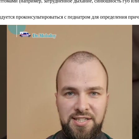
птомами (например, затрудненное дыхание, синюшность губ или 
ендуется проконсультироваться с педиатром для определения пр