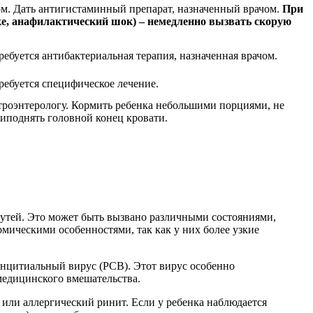
ом. Дать антигистаминный препарат, назначенный врачом.
При
е, анафилактический шок) – немедленно вызвать скорую
ебуется антибактериальная терапия, назначенная врачом.
ребуется специфическое лечение.
строэнтерологу. Кормить ребенка небольшими порциями, не
риподнять головной конец кровати.
 путей. Это может быть вызвано различными состояниями,
омическими особенностями, так как у них более узкие
нцитиальный вирус (РСВ). Этот вирус особенно
медицинского вмешательства.
 или аллергический ринит. Если у ребенка наблюдается