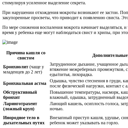
стимулируя усиленное выделение секрета.
При нарушении отхождения мокроты возникают ее застои. Попы
закупоренные просветы, что приводит к появлению свиста. Э
По мере снижения воспаления мокрота начинает выделяться, и 
время у ребенка еще могут наблюдаться свист и хрипы, при эт
Причина кашля со
Дополнительные
свистом
Затрудненное дыхание, учащенное дыха
Бронхиолит
(чаще у
втяжение межреберных промежутков, си
младенцев до 2 лет)
еды/питья, лихорадка.
Одышка, чувство стеснения в груди, к
Бронхиальная астма
после физической нагрузки, контакт с 
Обструктивный
Повышение температуры, насморк, каше
бронхит
влажный, одышка, затрудненный выдох
Ларинготрахеит
Лающий кашель, осиплость голоса, зат
(ложный круп)
ночью.
Инородное тело в
Внезапный приступ кашля, удушье, си
дыхательных путях
ребенок может указывать на горло.