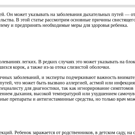
лей. Он может указывать на заболевания дыхательных путей — о
ьства. В этой статье рассмотрим основные причины свистящего
лему и предпринять необходимые меры для здоровья ребенка.
олеваниях легких. В редких случаях это может указывать на бл
ихся корок, а также из-за отека слизистой оболочки.
личных заболеваний, и эксперты подчеркивают важность внимате
путей, что может быть вызвано аллергией, астмой или инфекция
специалисту для диагностики, так как игнорирование симптомо
нением дыхания, высокой температурой или ухудшением самочув
ные препараты и антигистаминные средства, но только врач мо
кций. Ребенок заражается от родственников, в детском саду, н