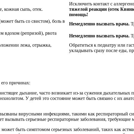
Исключить контакт с аллерген
, кожная сыпь, отек.
тяжелой реакции (отек Квинк
помощь!
может быть со свистом), боль в
Немедленно вызвать врача.
Тр
 вдохом (репризой), рвота
Немедленно вызвать врача.
Т
оложении лежа, отрыжка,
Обратиться к педиатру или га
укладывать сразу после еды, п
 его причинах:
свистящее дыхание, часто возникает из-за сужения дыхательных
нхиолитом. У детей это состояние может быть связано с их анат
й вызваны вирусными инфекциями, такими как респираторный си
ет вызывать серьезные респираторные заболевания, требующие 
м может быть симптомом серьезных заболеваний, таких как астма