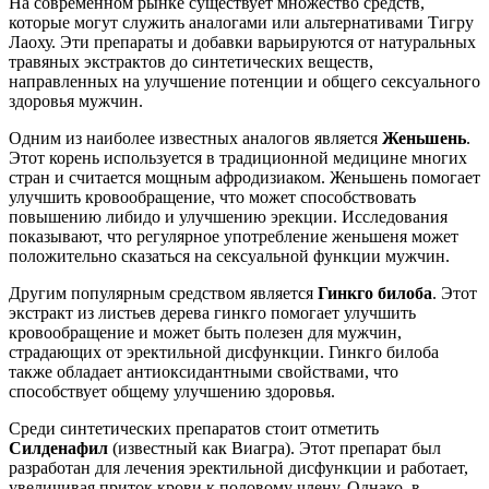
На современном рынке существует множество средств,
которые могут служить аналогами или альтернативами Тигру
Лаоху. Эти препараты и добавки варьируются от натуральных
травяных экстрактов до синтетических веществ,
направленных на улучшение потенции и общего сексуального
здоровья мужчин.
Одним из наиболее известных аналогов является
Женьшень
.
Этот корень используется в традиционной медицине многих
стран и считается мощным афродизиаком. Женьшень помогает
улучшить кровообращение, что может способствовать
повышению либидо и улучшению эрекции. Исследования
показывают, что регулярное употребление женьшеня может
положительно сказаться на сексуальной функции мужчин.
Другим популярным средством является
Гинкго билоба
. Этот
экстракт из листьев дерева гинкго помогает улучшить
кровообращение и может быть полезен для мужчин,
страдающих от эректильной дисфункции. Гинкго билоба
также обладает антиоксидантными свойствами, что
способствует общему улучшению здоровья.
Среди синтетических препаратов стоит отметить
Силденафил
(известный как Виагра). Этот препарат был
разработан для лечения эректильной дисфункции и работает,
увеличивая приток крови к половому члену. Однако, в