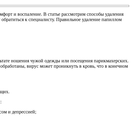
омфорт и воспаление. В статье рассмотрим способы удаления
 обратиться к специалисту. Правильное удаление папиллом
зультате ношения чужой одежды или посещения парикмахерских.
обработаны, вирус может проникнуть в кровь, что в конечном
ющих.
:
ом и депрессией;