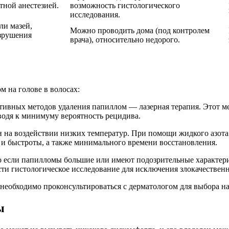
тной анестезией.
возможность гистологического
исследования.
ли мазей,
Можно проводить дома (под контролем
зрушения
врача), относительно недорого.
м на голове в волосах:
ивных методов удаления папиллом — лазерная терапия. Этот мет
одя к минимуму вероятность рецидива.
н на воздействии низких температур. При помощи жидкого азота
ы и быстроты, а также минимального времени восстановления.
но если папилломы большие или имеют подозрительные характери
ести гистологическое исследование для исключения злокачествен
еобходимо проконсультироваться с дерматологом для выбора на
ы