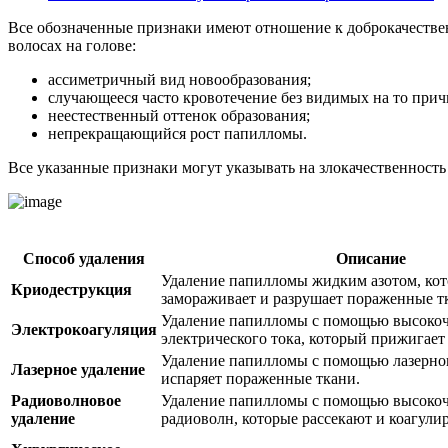
Все обозначенные признаки имеют отношение к доброкачестве
волосах на голове:
ассиметричный вид новообразования;
случающееся часто кровотечение без видимых на то прич
неестественный оттенок образования;
непрекращающийся рост папилломы.
Все указанные признаки могут указывать на злокачественность
Способ удаления
Описание
Удаление папилломы жидким азотом, ко
Криодеструкция
замораживает и разрушает пораженные т
Удаление папилломы с помощью высокоч
Электрокоагуляция
электрического тока, который прижигает 
Удаление папилломы с помощью лазерног
Лазерное удаление
испаряет пораженные ткани.
Радиоволновое
Удаление папилломы с помощью высоко
удаление
радиоволн, которые рассекают и коагули