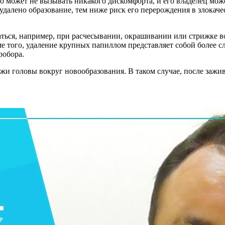
о может не вызывать никакого дискомфорта, и его владелец мож
далено образование, тем ниже риск его перерождения в злокаче
ться, например, при расчесывании, окрашивании или стрижке вол
 того, удаление крупных папиллом представляет собой более сл
робора.
и головы вокруг новообразования. В таком случае, после зажи