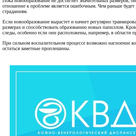
Пока новообразование не достигнет значительных размеров, он
отношение к проблеме является ошибочным. Чем раньше будет у
страданиям.
Если новообразование вырастет и начнет регулярно травмирова
размерах и способствовать образованию новых папиллом. Кроме
следы, особенно если они расположены, например, в области п
При сильном воспалительном процессе возможно нагноение кож
остаться заметные проплешины.