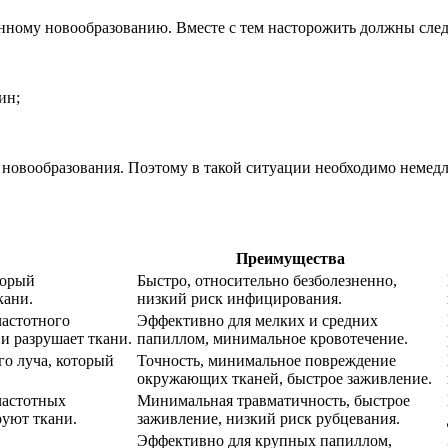
нному новообразованию. Вместе с тем насторожить должны сле
ин;
 новообразования. Поэтому в такой ситуации необходимо немедле
Преимущества
торый
Быстро, относительно безболезненно,
кани.
низкий риск инфицирования.
астотного
Эффективно для мелких и средних
и разрушает ткани.
папиллом, минимальное кровотечение.
о луча, который
Точность, минимальное повреждение
окружающих тканей, быстрое заживление.
частотных
Минимальная травматичность, быстрое
руют ткани.
заживление, низкий риск рубцевания.
Эффективно для крупных папиллом,