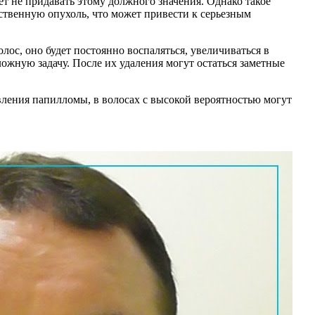
ет не придавать этому должного значения. Однако такое
ственную опухоль, что может привести к серьезным
ос, оно будет постоянно воспаляться, увеличиваться в
ожную задачу. После их удаления могут остаться заметные
вления папилломы, в волосах с высокой вероятностью могут