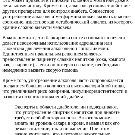
Это может привести к гипоксии головного мозга или даже к
летальному исходу. Кроме того, алкоголь усиливает действие
других препаратов для контроля диабета. Совместное
употребление алкоголя и метформина может вызвать опасное
состояние, известное как метаболический алкалоз, из которого
крайне сложно вывести человека.
Важно помнить, что блокировка синтеза глюкозы в печени
делает невозможным использование адреналина или
глюкагона для лечения алкогольной гипогликемии.
Единственным правильным решением является
предоставление пациенту сладких напитков (сока, компота,
чая, газировки), а если он потерял сознание, необходимо
немедленно вызвать скорую помощь.
Кроме того, употребление алкоголя часто сопровождается
поеданием большого количества высококалорийной пищи,
что увеличивает риск ожирения, инсулинорезистентности и
развития поздних осложнений диабета.
Эксперты в области диабетологии подчеркивают,
что употребление спиртных напитков при диабете
требует особой осторожности. Алкоголь может
влиять на уровень сахара в крови, вызывая как его
резкое снижение, так и повышение. При этом
важно учитывать, что некоторые алкогольные