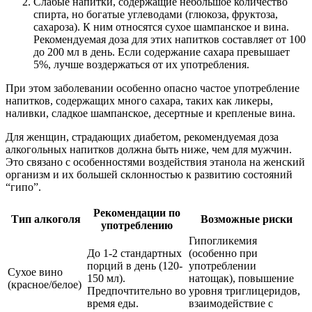
Слабые напитки, содержащие небольшое количество
спирта, но богатые углеводами (глюкоза, фруктоза,
сахароза). К ним относятся сухое шампанское и вина.
Рекомендуемая доза для этих напитков составляет от 100
до 200 мл в день. Если содержание сахара превышает
5%, лучше воздержаться от их употребления.
При этом заболевании особенно опасно частое употребление
напитков, содержащих много сахара, таких как ликеры,
наливки, сладкое шампанское, десертные и крепленые вина.
Для женщин, страдающих диабетом, рекомендуемая доза
алкогольных напитков должна быть ниже, чем для мужчин.
Это связано с особенностями воздействия этанола на женский
организм и их большей склонностью к развитию состояний
“гипо”.
Рекомендации по
Тип алкоголя
Возможные риски
употреблению
Гипогликемия
До 1-2 стандартных
(особенно при
порций в день (120-
употреблении
Сухое вино
150 мл).
натощак), повышение
(красное/белое)
Предпочтительно во
уровня триглицеридов,
время еды.
взаимодействие с