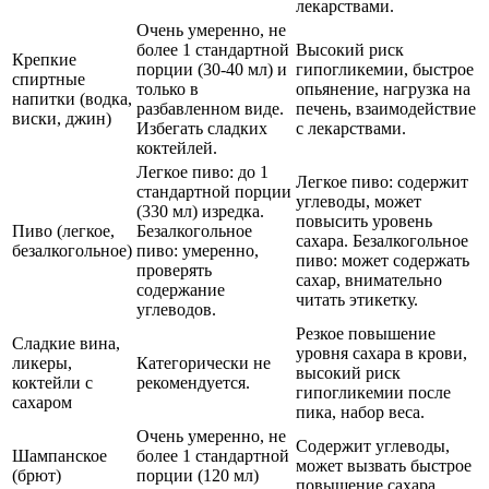
лекарствами.
Очень умеренно, не
более 1 стандартной
Высокий риск
Крепкие
порции (30-40 мл) и
гипогликемии, быстрое
спиртные
только в
опьянение, нагрузка на
напитки (водка,
разбавленном виде.
печень, взаимодействие
виски, джин)
Избегать сладких
с лекарствами.
коктейлей.
Легкое пиво: до 1
Легкое пиво: содержит
стандартной порции
углеводы, может
(330 мл) изредка.
повысить уровень
Пиво (легкое,
Безалкогольное
сахара. Безалкогольное
безалкогольное)
пиво: умеренно,
пиво: может содержать
проверять
сахар, внимательно
содержание
читать этикетку.
углеводов.
Резкое повышение
Сладкие вина,
уровня сахара в крови,
ликеры,
Категорически не
высокий риск
коктейли с
рекомендуется.
гипогликемии после
сахаром
пика, набор веса.
Очень умеренно, не
Содержит углеводы,
Шампанское
более 1 стандартной
может вызвать быстрое
(брют)
порции (120 мл)
повышение сахара.