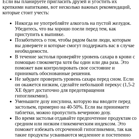
Если вы планируете пригласить друзей и угостить их
крепкими напитками, вот несколько важных рекомендаций,
которые стоит учесть:
Никогда не употребляйте алкоголь на пустой желудок.
Убедитесь, что вы хорошо поели перед тем, как
приступить к выпивке.
Позаботьтесь о том, чтобы рядом были люди, которым
вы доверяете и которые смогут поддержать вас в случае
необходимости.
В течение застолья проверяйте уровень сахара в крови с
помощью глюкометра хотя бы один или два раза. Это
поможет вам контролировать свое состояние и
принимать обоснованные решения.
Не забудьте проверить уровень сахара перед сном. Если
он окажется низким, сделайте небольшой перекус (1,5-2
ХЕ будет достаточно для предотвращения
гипогликемии).
Уменьшите дозу инсулина, которую вы вводите перед
застольем, примерно на 40-50%. Если вы принимаете
таблетки, можно пропустить вечернюю дозу.
Во время застолья отдавайте предпочтение продуктам со
средним или низким гликемическим индексом. Это
поможет избежать отсроченной гипогликемии, так как
такие продукты усваиваются медленнее и постепенно