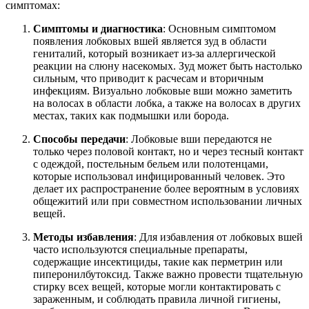
симптомах:
Симптомы и диагностика
: Основным симптомом
появления лобковых вшей является зуд в области
гениталий, который возникает из-за аллергической
реакции на слюну насекомых. Зуд может быть настолько
сильным, что приводит к расчесам и вторичным
инфекциям. Визуально лобковые вши можно заметить
на волосах в области лобка, а также на волосах в других
местах, таких как подмышки или борода.
Способы передачи
: Лобковые вши передаются не
только через половой контакт, но и через тесный контакт
с одеждой, постельным бельем или полотенцами,
которые использовал инфицированный человек. Это
делает их распространение более вероятным в условиях
общежитий или при совместном использовании личных
вещей.
Методы избавления
: Для избавления от лобковых вшей
часто используются специальные препараты,
содержащие инсектициды, такие как перметрин или
пиперонилбутоксид. Также важно провести тщательную
стирку всех вещей, которые могли контактировать с
зараженным, и соблюдать правила личной гигиены,