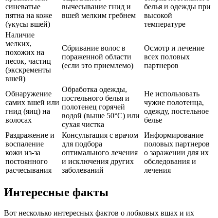
синеватые
вычесывание гнид и
белья и одежды при
пятна на коже
вшей мелким гребнем
высокой
(укусы вшей)
температуре
Наличие
мелких,
Сбривание волос в
Осмотр и лечение
похожих на
пораженной области
всех половых
песок, частиц
(если это приемлемо)
партнеров
(экскременты
вшей)
Обработка одежды,
Обнаружение
Не использовать
постельного белья и
самих вшей или
чужие полотенца,
полотенец горячей
гнид (яиц) на
одежду, постельное
водой (выше 50°C) или
волосах
белье
сухая чистка
Раздражение и
Консультация с врачом
Информирование
воспаление
для подбора
половых партнеров
кожи из-за
оптимального лечения
о заражении для их
постоянного
и исключения других
обследования и
расчесывания
заболеваний
лечения
Интересные факты
Вот несколько интересных фактов о лобковых вшах и их