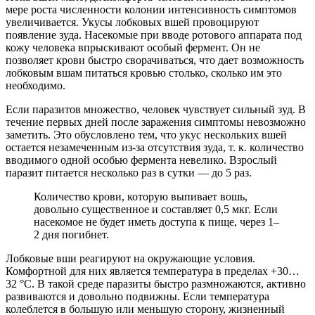
мере роста численности колонии интенсивность симптомов
увеличивается. Укусы лобковых вшей провоцируют
появление зуда. Насекомые при вводе ротового аппарата под
кожу человека впрыскивают особый фермент. Он не
позволяет крови быстро сворачиваться, что дает возможность
лобковым вшам питаться кровью столько, сколько им это
необходимо.
Если паразитов множество, человек чувствует сильный зуд. В
течение первых дней после заражения симптомы невозможно
заметить. Это обусловлено тем, что укус нескольких вшей
остается незамеченным из-за отсутствия зуда, т. к. количество
вводимого одной особью фермента невелико. Взрослый
паразит питается несколько раз в сутки — до 5 раз.
Количество крови, которую выпивает вошь,
довольно существенное и составляет 0,5 мкг. Если
насекомое не будет иметь доступа к пище, через 1–
2 дня погибнет.
Лобковые вши реагируют на окружающие условия.
Комфортной для них является температура в пределах +30…
32 °C. В такой среде паразиты быстро размножаются, активно
развиваются и довольно подвижны. Если температура
колеблется в большую или меньшую сторону, жизненный