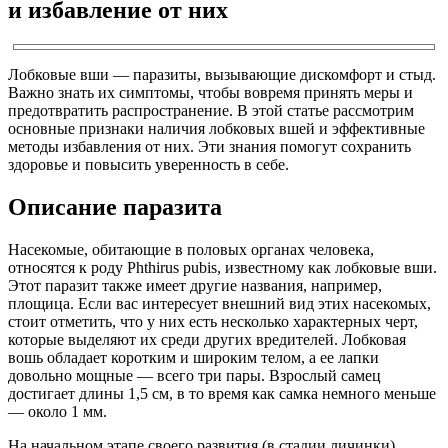
и избавление от них
Лобковые вши — паразиты, вызывающие дискомфорт и стыд.
Важно знать их симптомы, чтобы вовремя принять меры и
предотвратить распространение. В этой статье рассмотрим
основные признаки наличия лобковых вшей и эффективные
методы избавления от них. Эти знания помогут сохранить
здоровье и повысить уверенность в себе.
Описание паразита
Насекомые, обитающие в половых органах человека,
относятся к роду Phthirus pubis, известному как лобковые вши.
Этот паразит также имеет другие названия, например,
площица. Если вас интересует внешний вид этих насекомых,
стоит отметить, что у них есть несколько характерных черт,
которые выделяют их среди других вредителей. Лобковая
вошь обладает коротким и широким телом, а ее лапки
довольно мощные — всего три пары. Взрослый самец
достигает длины 1,5 см, в то время как самка немного меньше
— около 1 мм.
На начальном этапе своего развития (в стадии личинки)