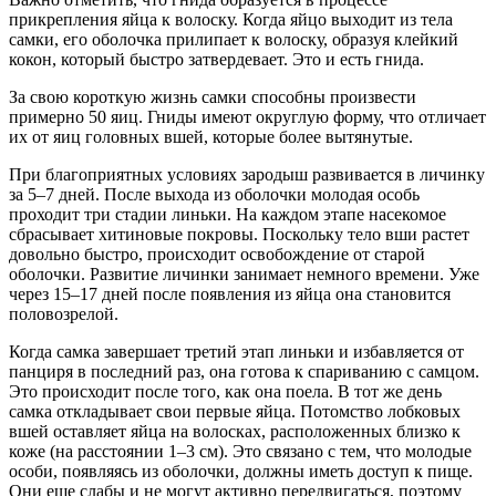
прикрепления яйца к волоску. Когда яйцо выходит из тела
самки, его оболочка прилипает к волоску, образуя клейкий
кокон, который быстро затвердевает. Это и есть гнида.
За свою короткую жизнь самки способны произвести
примерно 50 яиц. Гниды имеют округлую форму, что отличает
их от яиц головных вшей, которые более вытянутые.
При благоприятных условиях зародыш развивается в личинку
за 5–7 дней. После выхода из оболочки молодая особь
проходит три стадии линьки. На каждом этапе насекомое
сбрасывает хитиновые покровы. Поскольку тело вши растет
довольно быстро, происходит освобождение от старой
оболочки. Развитие личинки занимает немного времени. Уже
через 15–17 дней после появления из яйца она становится
половозрелой.
Когда самка завершает третий этап линьки и избавляется от
панциря в последний раз, она готова к спариванию с самцом.
Это происходит после того, как она поела. В тот же день
самка откладывает свои первые яйца. Потомство лобковых
вшей оставляет яйца на волосках, расположенных близко к
коже (на расстоянии 1–3 см). Это связано с тем, что молодые
особи, появляясь из оболочки, должны иметь доступ к пище.
Они еще слабы и не могут активно передвигаться, поэтому