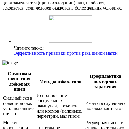
цикл замедляется (при похолодании) или, наоборот,
ускоряется, если человек окажется в более жарких условиях.
Читайте также:
Эффективность прививки против рака шейки матки
Симптомы
Профилактика
появления
Методы избавления
повторного
лобковых
заражения
вшей
Использование
Сильный зуд в
специальных
области лобка,
Избегать случайных
шампуней, лосьонов
усиливающийся
половых контактов
или кремов (например,
ночью
перметрин, малатион)
Мелкие
Регулярная смена и
красные или
Тщательное
стирка постельного