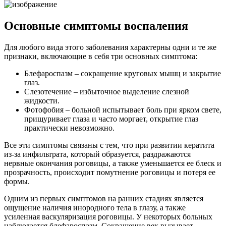
Основные симптомы воспаления
Для любого вида этого заболевания характерны одни и те же
признаки, включающие в себя три основных симптома:
Блефароспазм – сокращение круговых мышц и закрытие
глаз.
Слезотечение – избыточное выделение слезной
жидкости.
Фотофобия – больной испытывает боль при ярком свете,
прищуривает глаза и часто моргает, открытие глаз
практически невозможно.
Все эти симптомы связаны с тем, что при развитии кератита
из-за инфильтрата, который образуется, раздражаются
нервные окончания роговицы, а также уменьшается ее блеск и
прозрачность, происходит помутнение роговицы и потеря ее
формы.
Одним из первых симптомов на ранних стадиях является
ощущение наличия инородного тела в глазу, а также
усиленная васкуляризация роговицы. У некоторых больных
наблюдается блефароспазм. Сокращение век вызывает