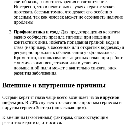
светобоязнь, размытость зрения и слезотечение.
Интересно, что в некоторых случаях кератит может
протекать бессимптомно, что делает его особенно
опасным, так как человек может не осознавать наличие
проблемы.
Профилактика и уход
: Для предотвращения кератита
важно соблюдать правила гигиены при ношении
контактных линз, избегать попадания грязной воды в
глаза (например, в бассейнах или открытых водоемах) и
регулярно проходить обследования у офтальмолога.
Кроме того, использование защитных очков при работе
с химическими веществами или в условиях
повышенной пыли может значительно снизить риск
развития заболевания.
Внешние и внутренние причины
Острый кератит глаза чаще всего возникает из-за
вирусной
инфекции
. В 70% случаев это связано с простым герпесом и
вирусом герпеса Зостера (опоясывающим).
К внешним (экзогенным) факторам, способствующим
развитию кератита, относятся: