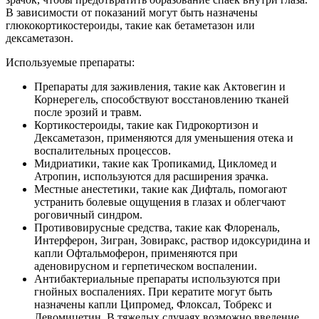
В зависимости от показаний могут быть назначены
глюкокортикостероиды, такие как бетаметазон или
дексаметазон.
Используемые препараты:
Препараты для заживления, такие как Актовегин и
Корнерегель, способствуют восстановлению тканей
после эрозий и травм.
Кортикостероиды, такие как Гидрокортизон и
Дексаметазон, применяются для уменьшения отека и
воспалительных процессов.
Мидриатики, такие как Тропикамид, Цикломед и
Атропин, используются для расширения зрачка.
Местные анестетики, такие как Дифталь, помогают
устранить болевые ощущения в глазах и облегчают
роговичный синдром.
Противовирусные средства, такие как Флореналь,
Интерферон, Зигран, Зовиракс, раствор идоксуридина и
капли Офтальмоферон, применяются при
аденовирусном и герпетическом воспалении.
Антибактериальные препараты используются при
гнойных воспалениях. При кератите могут быть
назначены капли Ципромед, Флоксал, Тобрекс и
Левомицетин. В тяжелых случаях возможно введение