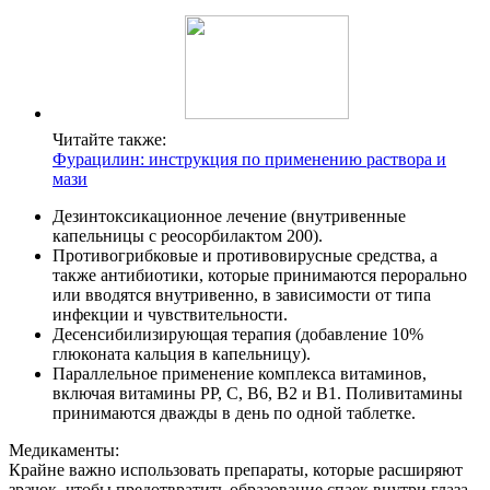
Читайте также:
Фурацилин: инструкция по применению раствора и
мази
Дезинтоксикационное лечение (внутривенные
капельницы с реосорбилактом 200).
Противогрибковые и противовирусные средства, а
также антибиотики, которые принимаются перорально
или вводятся внутривенно, в зависимости от типа
инфекции и чувствительности.
Десенсибилизирующая терапия (добавление 10%
глюконата кальция в капельницу).
Параллельное применение комплекса витаминов,
включая витамины РР, С, В6, В2 и В1. Поливитамины
принимаются дважды в день по одной таблетке.
Медикаменты:
Крайне важно использовать препараты, которые расширяют
зрачок, чтобы предотвратить образование спаек внутри глаза.