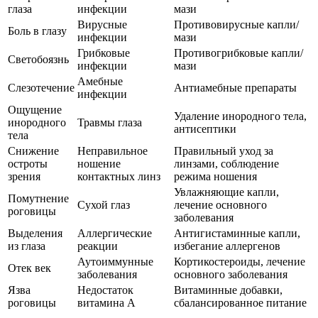
глаза
инфекции
мази
Вирусные
Противовирусные капли/
Боль в глазу
инфекции
мази
Грибковые
Противогрибковые капли/
Светобоязнь
инфекции
мази
Амебные
Слезотечение
Антиамебные препараты
инфекции
Ощущение
Удаление инородного тела,
инородного
Травмы глаза
антисептики
тела
Снижение
Неправильное
Правильный уход за
остроты
ношение
линзами, соблюдение
зрения
контактных линз
режима ношения
Увлажняющие капли,
Помутнение
Сухой глаз
лечение основного
роговицы
заболевания
Выделения
Аллергические
Антигистаминные капли,
из глаза
реакции
избегание аллергенов
Аутоиммунные
Кортикостероиды, лечение
Отек век
заболевания
основного заболевания
Язва
Недостаток
Витаминные добавки,
роговицы
витамина А
сбалансированное питание