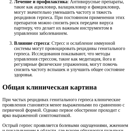
Лечение и профилактика
: Антивирусные препараты,
такие как ацикловир, валацикловир и фамцикловир,
могут значительно уменьшить частоту и тяжесть
рецидивов герпеса. При постоянном применении этих
препаратов можно снизить риск передачи вируса
партнеру, что делает их важным инструментом в
управлении заболеванием.
Влияние стресса
: Стресс и ослабление иммунной
системы могут провоцировать рецидивы генитального
герпеса. Исследования показывают, что методы
управления стрессом, такие как медитация, йога и
регулярные физические упражнения, могут помочь
снизить частоту вспышек и улучшить общее состояние
здоровья.
Общая клиническая картина
При частых рецидивах генитального герпеса клинические
проявления становятся менее выраженными по сравнению с
первичной формой. Однако первое обострение проходит с
ярко выраженной симптоматикой.
Острый герпес проявляется болевыми ощущениями, жжением
и покалыванием в области, где вскоре образуются пузырьки.