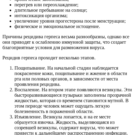
перегрев или переохлаждение;
длительное пребывание на солнце;
интоксикация организма;
увеличение уровня прогестерона после менструации;
физическое и эмоциональное истощение.
Причины рецидива герпеса весьма разнообразны, однако все
они приводят к ослаблению иммунной защиты, что создает
благоприятные условия для размножения вируса.
Рецидив герпеса проходит несколько этапов.
Пощипывание. На начальной стадии наблюдается
покраснение кожи, пощипывание и жжение в области
рта или половых органов, в зависимости от места
проявления рецидива.
Воспаление. На втором этапе появляются везикулы. Эти
быстроразвивающиеся пузырьки заполнены прозрачной
жидкостью, которая со временем становится мутной. В
этом периоде человек может ощущать легкую
болезненность в пораженной области.
Изъязвление. Везикула лопается, и на ее месте
образуется язвочка. Жидкость, выделяющаяся из
созревшей везикулы, содержит вирусы, что может
привести к дальнейшему распространению инфекции.