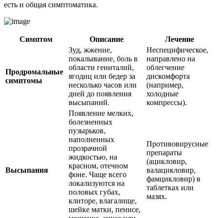
есть и общая симптоматика.
Симптом
Описание
Лечение
Зуд, жжение,
Неспецифическое,
покалывание, боль в
направлено на
области гениталий,
облегчение
Продромальные
ягодиц или бедер за
дискомфорта
симптомы
несколько часов или
(например,
дней до появления
холодные
высыпаний.
компрессы).
Появление мелких,
болезненных
пузырьков,
наполненных
Противовирусные
прозрачной
препараты
жидкостью, на
(ацикловир,
красном, отечном
Высыпания
валацикловир,
фоне. Чаще всего
фамцикловир) в
локализуются на
таблетках или
половых губах,
мазях.
клиторе, влагалище,
шейке матки, пенисе,