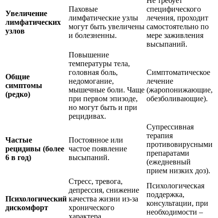
Не требует
Паховые
специфического
Увеличение
лимфатические узлы
лечения, проходит
лимфатических
могут быть увеличены
самостоятельно по
узлов
и болезненны.
мере заживления
высыпаний.
Повышение
температуры тела,
головная боль,
Симптоматическое
Общие
недомогание,
лечение
симптомы
мышечные боли. Чаще
(жаропонижающие,
(редко)
при первом эпизоде,
обезболивающие).
но могут быть и при
рецидивах.
Супрессивная
терапия
Частые
Постоянное или
противовирусными
рецидивы (более
частое появление
препаратами
6 в год)
высыпаний.
(ежедневный
прием низких доз).
Стресс, тревога,
Психологическая
депрессия, снижение
поддержка,
Психологический
качества жизни из-за
консультации, при
дискомфорт
хронического
необходимости –
характера