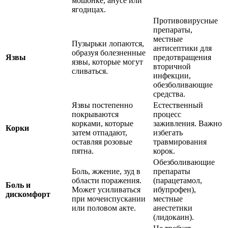
мошонке, анусе или
ягодицах.
Противовирусные
препараты,
местные
Пузырьки лопаются,
антисептики для
образуя болезненные
Язвы
предотвращения
язвы, которые могут
вторичной
сливаться.
инфекции,
обезболивающие
средства.
Язвы постепенно
Естественный
покрываются
процесс
корками, которые
заживления. Важно
Корки
затем отпадают,
избегать
оставляя розовые
травмирования
пятна.
корок.
Обезболивающие
Боль, жжение, зуд в
препараты
области поражения.
(парацетамол,
Боль и
Может усиливаться
ибупрофен),
дискомфорт
при мочеиспускании
местные
или половом акте.
анестетики
(лидокаин).