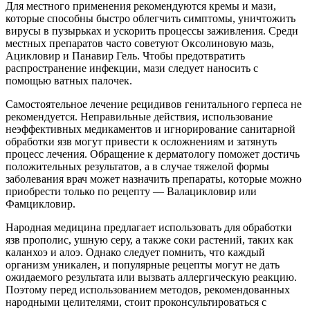
Для местного применения рекомендуются кремы и мази,
которые способны быстро облегчить симптомы, уничтожить
вирусы в пузырьках и ускорить процессы заживления. Среди
местных препаратов часто советуют Оксолиновую мазь,
Ацикловир и Панавир Гель. Чтобы предотвратить
распространение инфекции, мази следует наносить с
помощью ватных палочек.
Самостоятельное лечение рецидивов генитального герпеса не
рекомендуется. Неправильные действия, использование
неэффективных медикаментов и игнорирование санитарной
обработки язв могут привести к осложнениям и затянуть
процесс лечения. Обращение к дерматологу поможет достичь
положительных результатов, а в случае тяжелой формы
заболевания врач может назначить препараты, которые можно
приобрести только по рецепту — Валацикловир или
Фамцикловир.
Народная медицина предлагает использовать для обработки
язв прополис, ушную серу, а также соки растений, таких как
каланхоэ и алоэ. Однако следует помнить, что каждый
организм уникален, и популярные рецепты могут не дать
ожидаемого результата или вызвать аллергическую реакцию.
Поэтому перед использованием методов, рекомендованных
народными целителями, стоит проконсультироваться с