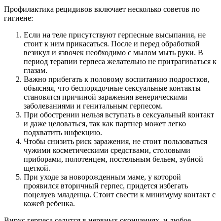
Профилактика рецидивов включает несколько советов по
гигиене:
Если на теле присутствуют герпесные высыпания, не
стоит к ним прикасаться. После и перед обработкой
везикул и язвочек необходимо с мылом мыть руки. В
период терапии герпеса желательно не притрагиваться к
глазам.
Важно прибегать к половому воспитанию подростков,
объясняя, что беспорядочные сексуальные контакты
становятся причиной заражения венерическими
заболеваниями и генитальным герпесом.
При обострении нельзя вступать в сексуальный контакт
и даже целоваться, так как партнер может легко
подхватить инфекцию.
Чтобы снизить риск заражения, не стоит пользоваться
чужими косметическими средствами, столовыми
приборами, полотенцем, постельным бельем, зубной
щеткой.
При уходе за новорожденным маме, у которой
проявился вторичный герпес, придется избегать
поцелуев младенца. Стоит свести к минимуму контакт с
кожей ребенка.
Вирус герпеса селится в нервных окончаниях, и любое