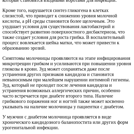
которые становятся входными воротами для инфекции.
Кроме того, нарушается синтез гликогена в клетках
слизистой, что приводит к снижению уровня молочной
кислоты, а pH среды становится более щелочным. Это
ухудшает условия для существования лактобактерий и
способствует развитию поверхностного дисбактериоза, что
также создает условия для роста грибка. В воспалительный
процесс вовлекается шейка матки, что может привести к
образованию эрозий.
Симптомы молочницы проявляются на этапе инфицирования
микротрещин грибком и усиливаются при повышении уровня
глюкозы в крови. Зуд может сохраняться даже после
устранения других признаков кандидоза и становится
невыносимым при малейшем нарушении интимной гигиены.
Зуд, который не проходит после лечения кандидоза и
устранения возможных аллергических причин, особенно
часто встречается при диабете второго типа. Наличие
грибкового поражения ног и ногтей также может косвенно
указывать на наличие молочницы у пациентки с диабетом.
У мужчин с диабетом молочница проявляется в виде
хронического кандидозного баланопостита или других форм
урогенитальной инфекции.