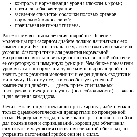
контроль и нормализация уровня глюкозы в крови;
противогрибковая терапия;
заселение слизистой оболочки половых органов
нормальной микрофлорой;
правильная интимная гигиена.
Рассмотрим все этапы лечения подробнее. Лечение
молочницы при сахарном диабете должно начинаться с его
компенсации. Без этого этапа не удастся создать во влагалище
условия, благоприятные для развития нормальной
микрофлоры, восстановить целостность слизистой оболочки,
ее секреторную и иммунную функции. Чем ближе показатели
уровня сахара к норме, тем лучше компенсирован диабет, а
значит, риск развития молочницы и ее рецидивов сводится к
минимуму. Поэтому все, что способствует успешной
компенсации диабета, — диета, прием специальных
препаратов, инъекции инсулина (по необходимости) — важно
и для лечения кандидоза.
Лечить молочницу эффективно при сахарном диабете можно
только фармакологическими препаратами по проверенной
схеме. Народные методы, такие как отвары, настои, настойки
для подмывания и спринцеваний, хороши для облегчения
симптомов и улучшения состояния слизистой оболочки, но
устранить патогенный грибок они не в силах.