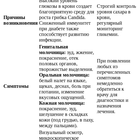
Высокий уровень
глюкозы в крови создает
Строгий контроль
благоприятную среду для
уровня сахара в
Причины
роста грибка Candida.
крови,
возникновения
Сниженный иммунитет
регулярный
при диабете также
мониторинг
способствует развитию
гликемии.
инфекции.
Генитальная
молочница:
зуд, жжение,
покраснение, отек
При появлении
половых органов,
любых из
творожистые выделения.
перечисленных
Оральная молочница:
симптомов
белый налет на языке,
немедленно
Симптомы
щеках, деснах, боль при
обратиться к
глотании, изменение
врачу для
вкусовых ощущений.
диагностики и
Кожная молочница:
назначения
покраснение, зуд,
лечения.
шелушение в складках
кожи (под грудью, в паху,
между пальцами).
Визуальный осмотр,
микроскопическое