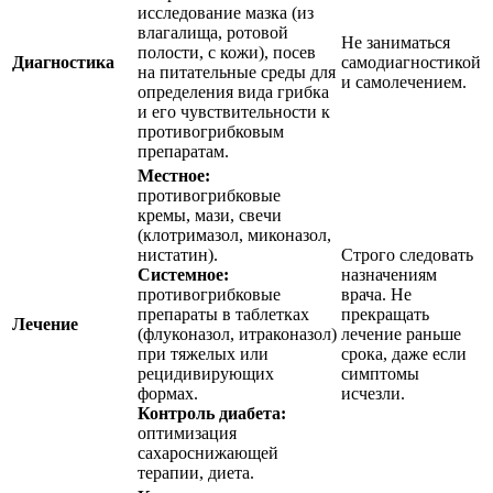
исследование мазка (из
влагалища, ротовой
Не заниматься
полости, с кожи), посев
Диагностика
самодиагностикой
на питательные среды для
и самолечением.
определения вида грибка
и его чувствительности к
противогрибковым
препаратам.
Местное:
противогрибковые
кремы, мази, свечи
(клотримазол, миконазол,
нистатин).
Строго следовать
Системное:
назначениям
противогрибковые
врача. Не
препараты в таблетках
прекращать
Лечение
(флуконазол, итраконазол)
лечение раньше
при тяжелых или
срока, даже если
рецидивирующих
симптомы
формах.
исчезли.
Контроль диабета:
оптимизация
сахароснижающей
терапии, диета.