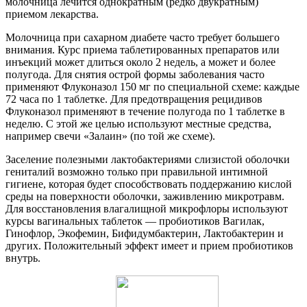
молочница лечится однократным (редко двукратным)
приемом лекарства.
Молочница при сахарном диабете часто требует большего
внимания. Курс приема таблетированных препаратов или
инъекций может длиться около 2 недель, а может и более
полугода. Для снятия острой формы заболевания часто
применяют Флуконазол 150 мг по специальной схеме: каждые
72 часа по 1 таблетке. Для предотвращения рецидивов
Флуконазол применяют в течение полугода по 1 таблетке в
неделю. С этой же целью используют местные средства,
например свечи «Залаин» (по той же схеме).
Заселение полезными лактобактериями слизистой оболочки
гениталий возможно только при правильной интимной
гигиене, которая будет способствовать поддержанию кислой
среды на поверхности оболочки, заживлению микротравм.
Для восстановления влагалищной микрофлоры используют
курсы вагинальных таблеток — пробиотиков Вагилак,
Гинофлор, Экофемин, Бифидумбактерин, Лактобактерин и
других. Положительный эффект имеет и прием пробиотиков
внутрь.