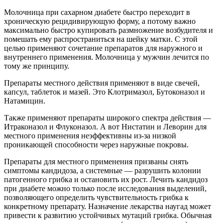
Молочница при сахарном диабете быстро переходит в
хроническую рецидивирующую форму, а потому важно
максимально быстро купировать размножение возбудителя и
помешать ему распространиться на шейку матки. С этой
целью применяют сочетание препаратов для наружного и
внутреннего применения. Молочница у мужчин лечится по
тому же принципу.
Препараты местного действия применяют в виде свечей,
капсул, таблеток и мазей. Это Клотримазол, Бутоконазол и
Натамицин.
Также применяют препараты широкого спектра действия —
Итраконазол и Флуконазол. А вот Нистатин и Леворин для
местного применения неэффективны из-за низкой
проникающей способности через наружные покровы.
Препараты для местного применения призваны снять
симптомы кандидоза, а системные — разрушить колонии
патогенного грибка и остановить их рост. Лечить кандидоз
при диабете можно только после исследования выделений,
позволяющего определить чувствительность грибка к
конкретному препарату. Назначение лекарства наугад может
привести к развитию устойчивых мутаций грибка. Обычная