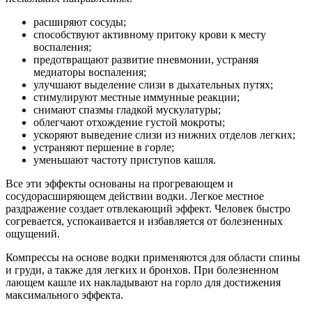
расширяют сосуды;
способствуют активному притоку крови к месту
воспаления;
предотвращают развитие пневмонии, устраняя
медиаторы воспаления;
улучшают выделение слизи в дыхательных путях;
стимулируют местные иммунные реакции;
снимают спазмы гладкой мускулатуры;
облегчают отхождение густой мокроты;
ускоряют выведение слизи из нижних отделов легких;
устраняют першение в горле;
уменьшают частоту приступов кашля.
Все эти эффекты основаны на прогревающем и
сосудорасширяющем действии водки. Легкое местное
раздражение создает отвлекающий эффект. Человек быстро
согревается, успокаивается и избавляется от болезненных
ощущений.
Компрессы на основе водки применяются для области спины
и груди, а также для легких и бронхов. При болезненном
лающем кашле их накладывают на горло для достижения
максимального эффекта.