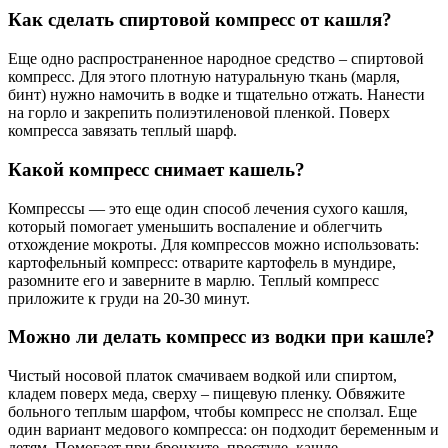
Как сделать спиртовой компресс от кашля?
Еще одно распространенное народное средство – спиртовой
компресс. Для этого плотную натуральную ткань (марля,
бинт) нужно намочить в водке и тщательно отжать. Нанести
на горло и закрепить полиэтиленовой пленкой. Поверх
компресса завязать теплый шарф.
Какой компресс снимает кашель?
Компрессы — это еще один способ лечения сухого кашля,
который помогает уменьшить воспаление и облегчить
отхождение мокроты. Для компрессов можно использовать:
картофельный компресс: отварите картофель в мундире,
разомните его и заверните в марлю. Теплый компресс
приложите к груди на 20-30 минут.
Можно ли делать компресс из водки при кашле?
Чистый носовой платок смачиваем водкой или спиртом,
кладем поверх меда, сверху – пищевую пленку. Обвяжите
больного теплым шарфом, чтобы компресс не сползал. Еще
один вариант медового компресса: он подходит беременным и
детям. Помогает при бронхите, простуде, кашле.