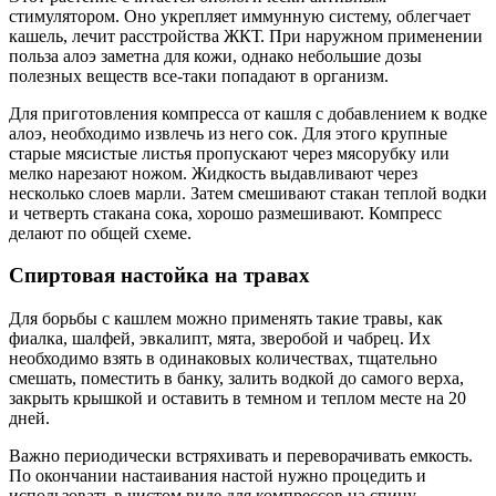
стимулятором. Оно укрепляет иммунную систему, облегчает
кашель, лечит расстройства ЖКТ. При наружном применении
польза алоэ заметна для кожи, однако небольшие дозы
полезных веществ все-таки попадают в организм.
Для приготовления компресса от кашля с добавлением к водке
алоэ, необходимо извлечь из него сок. Для этого крупные
старые мясистые листья пропускают через мясорубку или
мелко нарезают ножом. Жидкость выдавливают через
несколько слоев марли. Затем смешивают стакан теплой водки
и четверть стакана сока, хорошо размешивают. Компресс
делают по общей схеме.
Спиртовая настойка на травах
Для борьбы с кашлем можно применять такие травы, как
фиалка, шалфей, эвкалипт, мята, зверобой и чабрец. Их
необходимо взять в одинаковых количествах, тщательно
смешать, поместить в банку, залить водкой до самого верха,
закрыть крышкой и оставить в темном и теплом месте на 20
дней.
Важно периодически встряхивать и переворачивать емкость.
По окончании настаивания настой нужно процедить и
использовать в чистом виде для компрессов на спину.