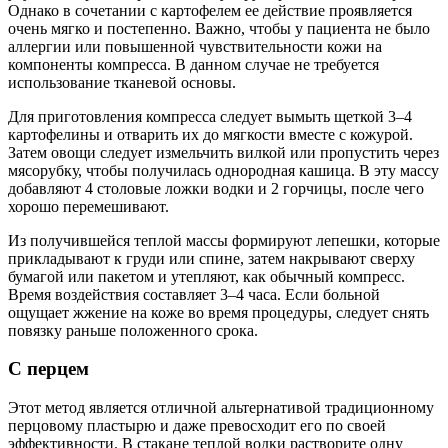
Однако в сочетании с картофелем ее действие проявляется
очень мягко и постепенно. Важно, чтобы у пациента не было
аллергии или повышенной чувствительности кожи на
компоненты компресса. В данном случае не требуется
использование тканевой основы.
Для приготовления компресса следует вымыть щеткой 3‒4
картофелины и отварить их до мягкости вместе с кожурой.
Затем овощи следует измельчить вилкой или пропустить через
мясорубку, чтобы получилась однородная кашица. В эту массу
добавляют 4 столовые ложки водки и 2 горчицы, после чего
хорошо перемешивают.
Из получившейся теплой массы формируют лепешки, которые
прикладывают к груди или спине, затем накрывают сверху
бумагой или пакетом и утепляют, как обычный компресс.
Время воздействия составляет 3‒4 часа. Если больной
ощущает жжение на коже во время процедуры, следует снять
повязку раньше положенного срока.
С перцем
Этот метод является отличной альтернативой традиционному
перцовому пластырю и даже превосходит его по своей
эффективности. В стакане теплой водки растворите одну