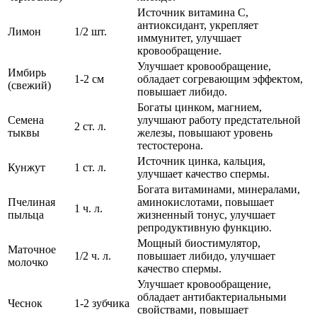
Источник витамина С,
антиоксидант, укрепляет
Лимон
1/2 шт.
иммунитет, улучшает
кровообращение.
Улучшает кровообращение,
Имбирь
1-2 см
обладает согревающим эффектом,
(свежий)
повышает либидо.
Богаты цинком, магнием,
Семена
улучшают работу предстательной
2 ст. л.
тыквы
железы, повышают уровень
тестостерона.
Источник цинка, кальция,
Кунжут
1 ст. л.
улучшает качество спермы.
Богата витаминами, минералами,
Пчелиная
аминокислотами, повышает
1 ч. л.
пыльца
жизненный тонус, улучшает
репродуктивную функцию.
Мощный биостимулятор,
Маточное
1/2 ч. л.
повышает либидо, улучшает
молочко
качество спермы.
Улучшает кровообращение,
обладает антибактериальными
Чеснок
1-2 зубчика
свойствами, повышает