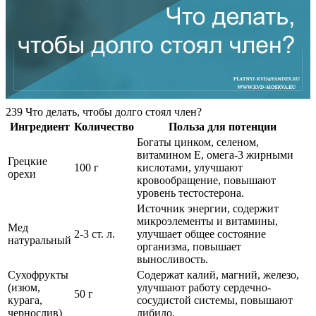
239 Что делать, чтобы долго стоял член?
Ингредиент
Количество
Польза для потенции
Богаты цинком, селеном,
витамином Е, омега-3 жирными
Грецкие
100 г
кислотами, улучшают
орехи
кровообращение, повышают
уровень тестостерона.
Источник энергии, содержит
микроэлементы и витамины,
Мед
2-3 ст. л.
улучшает общее состояние
натуральный
организма, повышает
выносливость.
Сухофрукты
Содержат калий, магний, железо,
(изюм,
улучшают работу сердечно-
50 г
курага,
сосудистой системы, повышают
чернослив)
либидо.