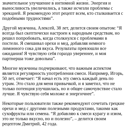
значительное улучшение в интимной жизни. Энергия и
выносливость увеличились, а также исчезли проблемы с
эрекцией. Я рекомендую этот рецепт всем, кто сталкивается с
подобными трудностями”.
Другой мужчина, Алексей, 38 лет, делится своим опытом: “Я
всегда был скептически настроен к народным средствам, но
решил попробовать, когда столкнулся с проблемами в
постели. Я смешивал орехи и мед, добавляя немного
лимонного сока для вкуса. Результаты превзошли все
ожидания! Я чувствую себя гораздо увереннее, и моя
партнерша тоже довольна”.
Многие мужчины подчеркивают, что важным аспектом
является регулярность употребления смеси. Например, Игорь,
50 лет, отмечает: “Я начал есть эту смесь каждый день по
утрам. Это стало для меня привычкой, и я заметил, что не
только потенция улучшилась, но и общее самочувствие стало
лучше. Я чувствую себя моложе и энергичнее”.
Некоторые пользователи также рекомендуют сочетать грецкие
орехи и мед с другими полезными продуктами, такими как
сухофрукты или семена. “Я добавляю к смеси курагу и изюм,
это не только вкусно, но и полезно”, – делится своим
рецептом Дмитрий, 42 года.