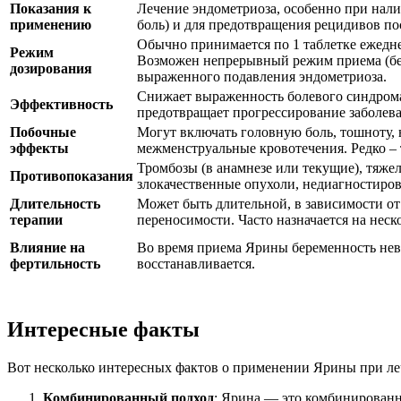
Показания к
Лечение эндометриоза, особенно при нали
применению
боль) и для предотвращения рецидивов по
Обычно принимается по 1 таблетке ежедне
Режим
Возможен непрерывный режим приема (без
дозирования
выраженного подавления эндометриоза.
Снижает выраженность болевого синдрома
Эффективность
предотвращает прогрессирование заболев
Побочные
Могут включать головную боль, тошноту, 
эффекты
межменструальные кровотечения. Редко –
Тромбозы (в анамнезе или текущие), тяже
Противопоказания
злокачественные опухоли, недиагностиров
Длительность
Может быть длительной, в зависимости от
терапии
переносимости. Часто назначается на неско
Влияние на
Во время приема Ярины беременность нев
фертильность
восстанавливается.
Интересные факты
Вот несколько интересных фактов о применении Ярины при ле
Комбинированный подход
: Ярина — это комбинированн