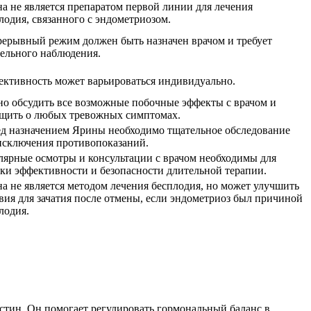
а не является препаратом первой линии для лечения
лодия, связанного с эндометриозом.
ерывный режим должен быть назначен врачом и требует
ельного наблюдения.
ктивность может варьироваться индивидуально.
о обсудить все возможные побочные эффекты с врачом и
щить о любых тревожных симптомах.
д назначением Ярины необходимо тщательное обследование
исключения противопоказаний.
лярные осмотры и консультации с врачом необходимы для
ки эффективности и безопасности длительной терапии.
а не является методом лечения бесплодия, но может улучшить
вия для зачатия после отмены, если эндометриоз был причиной
лодия.
стин. Он помогает регулировать гормональный баланс в