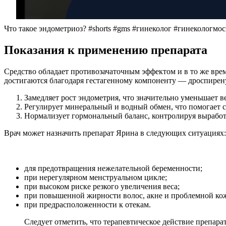
Что такое эндометриоз? #shorts #gms #гинеколог #гинекологмо
Показания к применению препарата
Средство обладает противозачаточным эффектом и в то же врем
достигаются благодаря гестагенному компоненту — дроспирену
Замедляет рост эндометрия, что значительно уменьшает 
Регулирует минеральный и водный обмен, что помогает с
Нормализует гормональный баланс, контролируя выработк
Врач может назначить препарат Ярина в следующих ситуациях:
для предотвращения нежелательной беременности;
при нерегулярном менструальном цикле;
при высоком риске резкого увеличения веса;
при повышенной жирности волос, акне и проблемной ко
при предрасположенности к отекам.
Следует отметить, что терапевтическое действие препара