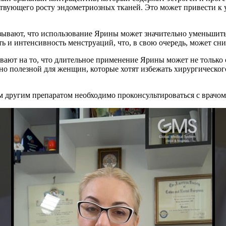
бствующего росту эндометриозных тканей. Это может привести к
зывают, что использование Ярины может значительно уменьшить
ть и интенсивность менструаций, что, в свою очередь, может сн
вают на то, что длительное применение Ярины может не только 
ьно полезной для женщин, которые хотят избежать хирургическо
м другим препаратом необходимо проконсультироваться с врачо