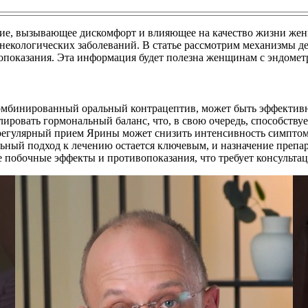
ние, вызывающее дискомфорт и влияющее на качество жизни же
гинекологических заболеваний. В статье рассмотрим механизмы 
опоказания. Эта информация будет полезна женщинам с эндоме
комбинированный оральный контрацептив, может быть эффектив
ировать гормональный баланс, что, в свою очередь, способству
регулярный прием Ярины может снизить интенсивность симптомов
ьный подход к лечению остается ключевым, и назначение препа
побочные эффекты и противопоказания, что требует консультац