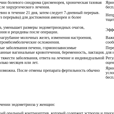
чии болевого синдрома (дисменорея, хроническая тазовая
Ярин
сле хирургического лечения.
бесп
вно в течение 21 дня, затем следует 7-дневный перерыв.
Непр
 перерыва) для достижения аменореи и более
тщат
, уменьшает размеры эндометриоидных очагов,
Эффе
ания и рецидивы после операции.
нагрубание молочных желез, изменения настроения,
Важн
 тромбоэмболические осложнения.
сооб
лые заболевания печени, гормонозависимые
Пере
анные вагинальные кровотечения, беременность, лактация.
для 
 тяжести заболевания, ответа на лечение и индивидуальной
Регу
лько месяцев или лет.
оцен
Ярин
озможна. После отмены препарата фертильность обычно
усло
бесп
чении эндометриоза у женщин:
ый оральный контрацептив, который содержит эстроген и проге