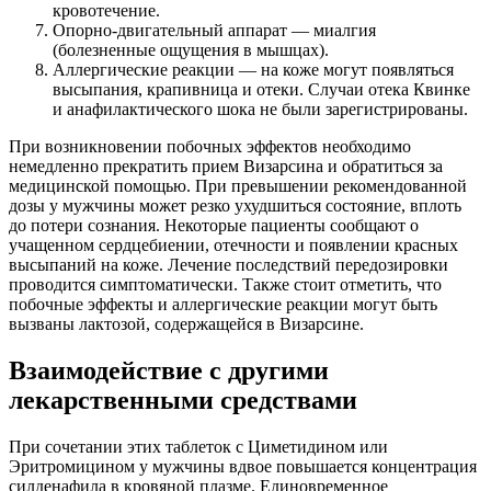
кровотечение.
Опорно-двигательный аппарат — миалгия
(болезненные ощущения в мышцах).
Аллергические реакции — на коже могут появляться
высыпания, крапивница и отеки. Случаи отека Квинке
и анафилактического шока не были зарегистрированы.
При возникновении побочных эффектов необходимо
немедленно прекратить прием Визарсина и обратиться за
медицинской помощью. При превышении рекомендованной
дозы у мужчины может резко ухудшиться состояние, вплоть
до потери сознания. Некоторые пациенты сообщают о
учащенном сердцебиении, отечности и появлении красных
высыпаний на коже. Лечение последствий передозировки
проводится симптоматически. Также стоит отметить, что
побочные эффекты и аллергические реакции могут быть
вызваны лактозой, содержащейся в Визарсине.
Взаимодействие с другими
лекарственными средствами
При сочетании этих таблеток с Циметидином или
Эритромицином у мужчины вдвое повышается концентрация
силденафила в кровяной плазме. Единовременное