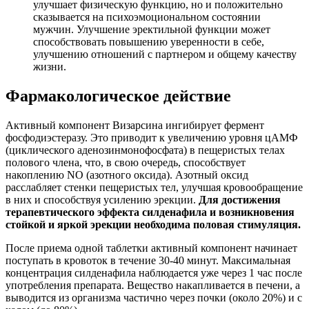
улучшает физическую функцию, но и положительно
сказывается на психоэмоциональном состоянии
мужчин. Улучшение эректильной функции может
способствовать повышению уверенности в себе,
улучшению отношений с партнером и общему качеству
жизни.
Фармакологическое действие
Активный компонент Визарсина ингибирует фермент
фосфодиэстеразу. Это приводит к увеличению уровня цАМФ
(циклического аденозинмонофосфата) в пещеристых телах
полового члена, что, в свою очередь, способствует
накоплению NO (азотного оксида). Азотный оксид
расслабляет стенки пещеристых тел, улучшая кровообращение
в них и способствуя усилению эрекции.
Для достижения
терапевтического эффекта силденафила и возникновения
стойкой и яркой эрекции необходима половая стимуляция.
После приема одной таблетки активный компонент начинает
поступать в кровоток в течение 30-40 минут. Максимальная
концентрация силденафила наблюдается уже через 1 час после
употребления препарата. Вещество накапливается в печени, а
выводится из организма частично через почки (около 20%) и с