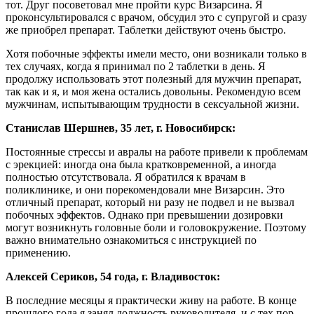
тот. Друг посоветовал мне пройти курс Визарсина. Я
проконсультировался с врачом, обсудил это с супругой и сразу
же приобрел препарат. Таблетки действуют очень быстро.
Хотя побочные эффекты имели место, они возникали только в
тех случаях, когда я принимал по 2 таблетки в день. Я
продолжу использовать этот полезный для мужчин препарат,
так как и я, и моя жена остались довольны. Рекомендую всем
мужчинам, испытывающим трудности в сексуальной жизни.
Станислав Шершнев, 35 лет, г. Новосибирск:
Постоянные стрессы и авралы на работе привели к проблемам
с эрекцией: иногда она была кратковременной, а иногда
полностью отсутствовала. Я обратился к врачам в
поликлинике, и они порекомендовали мне Визарсин. Это
отличный препарат, который ни разу не подвел и не вызвал
побочных эффектов. Однако при превышении дозировки
могут возникнуть головные боли и головокружение. Поэтому
важно внимательно ознакомиться с инструкцией по
применению.
Алексей Сериков, 54 года, г. Владивосток:
В последние месяцы я практически живу на работе. В конце
прошлого года я занял должность руководителя, и с тех пор