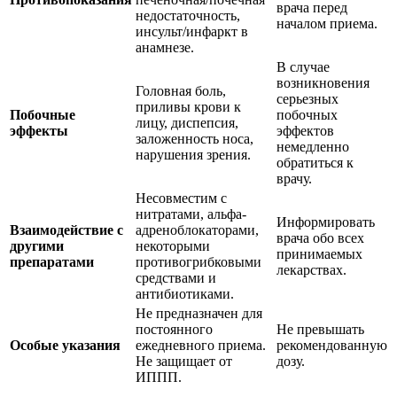
врача перед
недостаточность,
началом приема.
инсульт/инфаркт в
анамнезе.
В случае
возникновения
Головная боль,
серьезных
приливы крови к
Побочные
побочных
лицу, диспепсия,
эффекты
эффектов
заложенность носа,
немедленно
нарушения зрения.
обратиться к
врачу.
Несовместим с
нитратами, альфа-
Информировать
Взаимодействие с
адреноблокаторами,
врача обо всех
другими
некоторыми
принимаемых
препаратами
противогрибковыми
лекарствах.
средствами и
антибиотиками.
Не предназначен для
постоянного
Не превышать
Особые указания
ежедневного приема.
рекомендованную
Не защищает от
дозу.
ИППП.