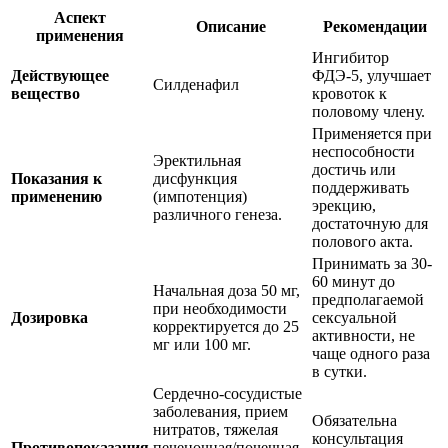
Аспект
Описание
Рекомендации
применения
Ингибитор
Действующее
ФДЭ-5, улучшает
Силденафил
вещество
кровоток к
половому члену.
Применяется при
неспособности
Эректильная
достичь или
Показания к
дисфункция
поддерживать
применению
(импотенция)
эрекцию,
различного генеза.
достаточную для
полового акта.
Принимать за 30-
60 минут до
Начальная доза 50 мг,
предполагаемой
при необходимости
Дозировка
сексуальной
корректируется до 25
активности, не
мг или 100 мг.
чаще одного раза
в сутки.
Сердечно-сосудистые
заболевания, прием
Обязательна
нитратов, тяжелая
консультация
Противопоказания
печеночная/почечная