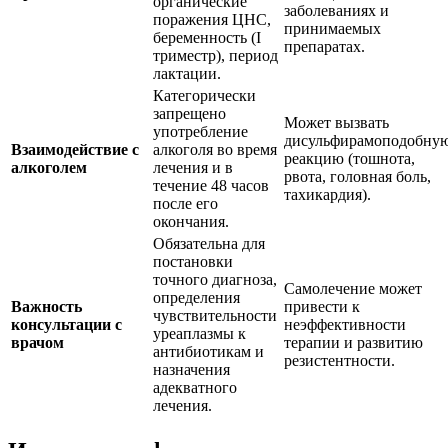
органические
заболеваниях и
поражения ЦНС,
принимаемых
беременность (I
препаратах.
триместр), период
лактации.
Категорически
запрещено
Может вызвать
употребление
дисульфирамоподобну
Взаимодействие с
алкоголя во время
реакцию (тошнота,
алкоголем
лечения и в
рвота, головная боль,
течение 48 часов
тахикардия).
после его
окончания.
Обязательна для
постановки
точного диагноза,
Самолечение может
определения
Важность
привести к
чувствительности
консультации с
неэффективности
уреаплазмы к
врачом
терапии и развитию
антибиотикам и
резистентности.
назначения
адекватного
лечения.