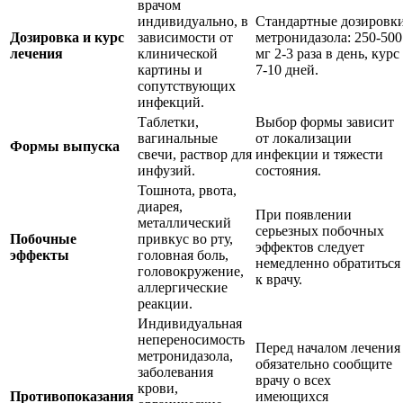
врачом
индивидуально, в
Стандартные дозировк
Дозировка и курс
зависимости от
метронидазола: 250-500
лечения
клинической
мг 2-3 раза в день, курс
картины и
7-10 дней.
сопутствующих
инфекций.
Таблетки,
Выбор формы зависит
вагинальные
от локализации
Формы выпуска
свечи, раствор для
инфекции и тяжести
инфузий.
состояния.
Тошнота, рвота,
диарея,
При появлении
металлический
серьезных побочных
Побочные
привкус во рту,
эффектов следует
эффекты
головная боль,
немедленно обратиться
головокружение,
к врачу.
аллергические
реакции.
Индивидуальная
непереносимость
Перед началом лечения
метронидазола,
обязательно сообщите
заболевания
врачу о всех
крови,
Противопоказания
имеющихся