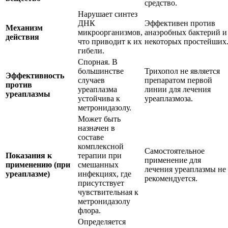
средство.
Нарушает синтез
ДНК
Эффективен против
Механизм
микроорганизмов,
анаэробных бактерий и
действия
что приводит к их
некоторых простейших
гибели.
Спорная. В
большинстве
Трихопол не является
Эффективность
случаев
препаратом первой
против
уреаплазма
линии для лечения
уреаплазмы
устойчива к
уреаплазмоза.
метронидазолу.
Может быть
назначен в
составе
комплексной
Самостоятельное
Показания к
терапии при
применение для
применению (при
смешанных
лечения уреаплазмы не
уреаплазме)
инфекциях, где
рекомендуется.
присутствует
чувствительная к
метронидазолу
флора.
Определяется