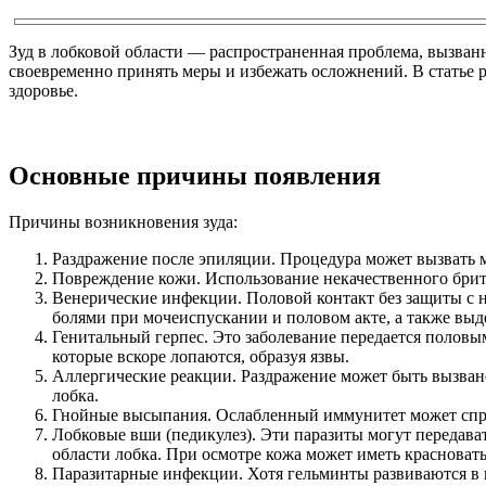
Зуд в лобковой области — распространенная проблема, вызв
своевременно принять меры и избежать осложнений. В статье
здоровье.
Основные причины появления
Причины возникновения зуда:
Раздражение после эпиляции. Процедура может вызвать м
Повреждение кожи. Использование некачественного бритв
Венерические инфекции. Половой контакт без защиты с 
болями при мочеиспускании и половом акте, а также выд
Генитальный герпес. Это заболевание передается половым
которые вскоре лопаются, образуя язвы.
Аллергические реакции. Раздражение может быть вызвано
лобка.
Гнойные высыпания. Ослабленный иммунитет может спр
Лобковые вши (педикулез). Эти паразиты могут передават
области лобка. При осмотре кожа может иметь красноват
Паразитарные инфекции. Хотя гельминты развиваются в к