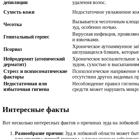
депиляции
удаления волос.
Сухость кожи
Недостаточное увлажнение ко
Вызывается чесоточным клещо
Чесотка
зуд, особенно ночью.
Вирусная инфекция, проявляю
Генитальный герпес
и язвочками.
Хроническое аутоиммунное за
Псориаз
шелушащихся бляшек, которые 
Нейродермит (атопический
Хроническое воспалительное 
дерматит)
зудом, сухостью и высыпаниям
Стресс и психосоматические
Психологическое напряжение м
факторы
отсутствии других видимых п
Недостаточная или
Несоблюдение правил гигиены
избыточная гигиена
средств может нарушить микро
Интересные факты
Вот несколько интересных фактов о причинах зуда на лобковой 
Разнообразие причин
: Зуд в лобковой области может б
или средства личной гигиены, а также кожные заболеван