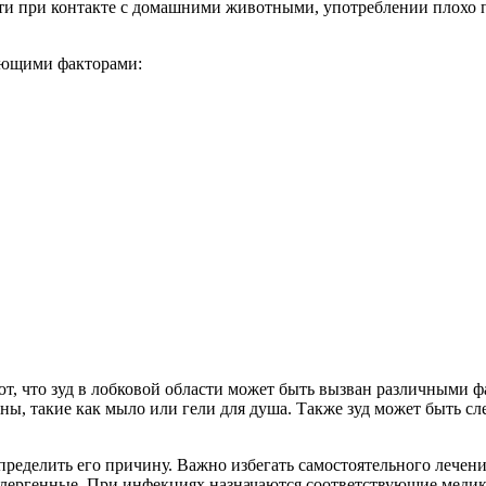
йти при контакте с домашними животными, употреблении плохо п
дующими факторами:
ют, что зуд в лобковой области может быть вызван различными 
ены, такие как мыло или гели для душа. Также зуд может быть 
ределить его причину. Важно избегать самостоятельного лечения
ллергенные. При инфекциях назначаются соответствующие медик