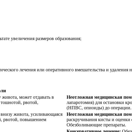
ьтате увеличения размеров образования;
ического лечения или оперативного вмешательства и удаления 
оли
у живота, может отдавать в
Неотложная медицинская пом
тошнотой, рвотой,
лапаротомия) для остановки кр
(НПВС, опиоиды) до операции.
ь внизу живота, усиливающаяся
Неотложная медицинская пом
, рвотой, повышением
раскручивания кисты и оценки 
Обезболивающие препараты.
Консервативное лечение:
Обез