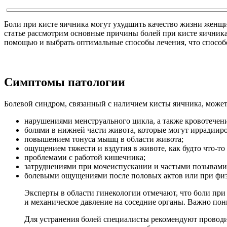
Боли при кисте яичника могут ухудшить качество жизни женщи
статье рассмотрим основные причины болей при кисте яичник
помощью и выбрать оптимальные способы лечения, что спосо
Симптомы патологии
Болевой синдром, связанный с наличием кисты яичника, може
нарушениями менструального цикла, а также кровотече
болями в нижней части живота, которые могут иррадииро
повышением тонуса мышц в области живота;
ощущением тяжести и вздутия в животе, как будто что-то
проблемами с работой кишечника;
затруднениями при мочеиспускании и частыми позывам
болевыми ощущениями после половых актов или при физ
Эксперты в области гинекологии отмечают, что боли пр
и механическое давление на соседние органы. Важно пон
Для устранения болей специалисты рекомендуют проводи