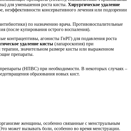
вы) для уменьшения роста кисты.
Хирургическое удаление
е, неэффективности консервативного лечения или подозрении
антибиотики) по назначению врача. Противовоспалительные
я (после купирования острого воспаления).
ые контрацептивы, агонисты ГнРГ) для подавления роста
гическое удаление кисты
(лапароскопия) при
 терапии, значительном размере кисты или выраженном
ющие препараты.
репараты (НПВС) при необходимости. В некоторых случаях –
едотвращения образования новых кист.
 организме женщины, особенно связанные с менструальным
 Это может вызывать боли, особенно во время менструации.