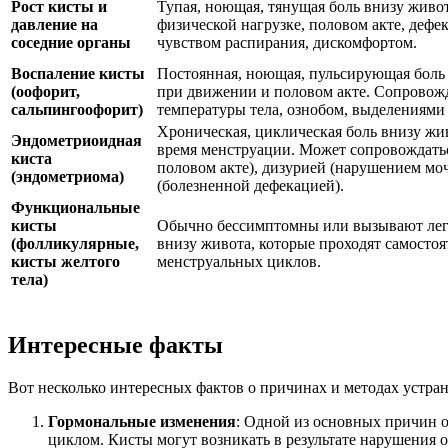
Рост кисты и
Тупая, ноющая, тянущая боль внизу живо
давление на
физической нагрузке, половом акте, деф
соседние органы
чувством распирания, дискомфортом.
Воспаление кисты
Постоянная, ноющая, пульсирующая боль
(оофорит,
при движении и половом акте. Сопрово
сальпингоофорит)
температуры тела, ознобом, выделениями 
Хроническая, циклическая боль внизу жи
Эндометриоидная
время менструации. Может сопровождать
киста
половом акте), дизурией (нарушением мо
(эндометриома)
(болезненной дефекацией).
Функциональные
кисты
Обычно бессимптомны или вызывают лег
(фолликулярные,
внизу живота, которые проходят самостоя
кисты желтого
менструальных циклов.
тела)
Интересные факты
Вот несколько интересных фактов о причинах и методах устран
Гормональные изменения
: Одной из основных причин 
циклом. Кисты могут возникать в результате нарушения 