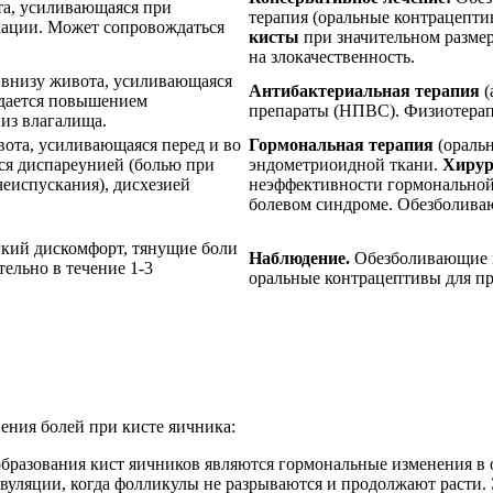
та, усиливающаяся при
терапия (оральные контрацепти
екации. Может сопровождаться
кисты
при значительном размер
на злокачественность.
 внизу живота, усиливающаяся
Антибактериальная терапия
(
ждается повышением
препараты (НПВС). Физиотерапи
из влагалища.
вота, усиливающаяся перед и во
Гормональная терапия
(оральн
ся диспареунией (болью при
эндометриоидной ткани.
Хирур
чеиспускания), дисхезией
неэффективности гормональной
болевом синдроме. Обезболива
кий дискомфорт, тянущие боли
Наблюдение.
Обезболивающие п
тельно в течение 1-3
оральные контрацептивы для пр
ения болей при кисте яичника:
образования кист яичников являются гормональные изменения в
овуляции, когда фолликулы не разрываются и продолжают расти.