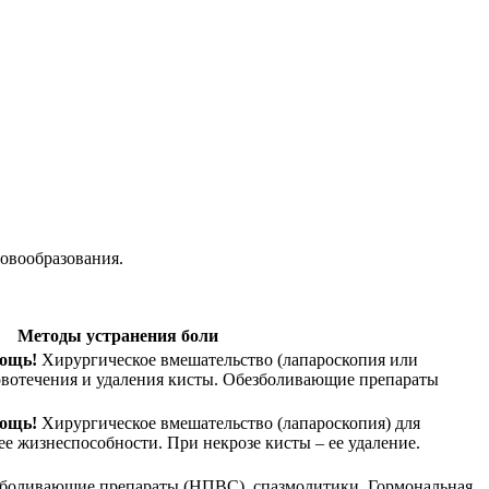
новообразования.
Методы устранения боли
ощь!
Хирургическое вмешательство (лапароскопия или
овотечения и удаления кисты. Обезболивающие препараты
ощь!
Хирургическое вмешательство (лапароскопия) для
ее жизнеспособности. При некрозе кисты – ее удаление.
боливающие препараты (НПВС), спазмолитики. Гормональная