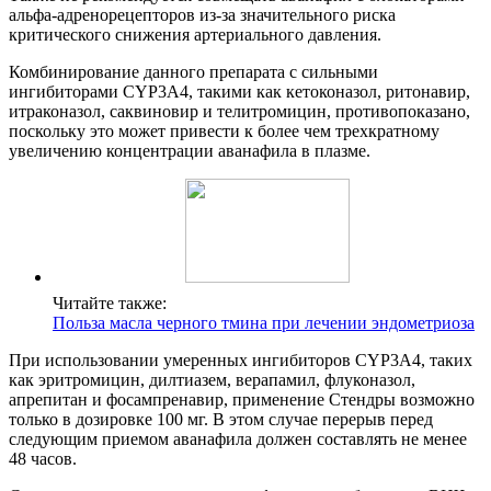
альфа-адренорецепторов из-за значительного риска
критического снижения артериального давления.
Комбинирование данного препарата с сильными
ингибиторами CYP3А4, такими как кетоконазол, ритонавир,
итраконазол, саквиновир и телитромицин, противопоказано,
поскольку это может привести к более чем трехкратному
увеличению концентрации аванафила в плазме.
Читайте также:
Польза масла черного тмина при лечении эндометриоза
При использовании умеренных ингибиторов CYP3А4, таких
как эритромицин, дилтиазем, верапамил, флуконазол,
апрепитан и фосампренавир, применение Стендры возможно
только в дозировке 100 мг. В этом случае перерыв перед
следующим приемом аванафила должен составлять не менее
48 часов.