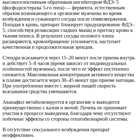
высокоселективным обратимым ингибитором ФДЭ–5
(фосфодиэстеразы 5-го типа) — фермента, естественным
образом возникающего в организме мужчины во время
возбуждения и сужающего сосуды после семяизвержения.
Попадая в кровь, препарат блокирует продуцирование ФДЭ–
5, способствуя релаксации гладких мышц и притоку крови к
тканям пениса. В результате сосуды полового члена
расширяются, кровообращение усиливается, наступает
качественная и продолжительная эрекция.
Стендра всасывается через 15–20 минут после приема внутрь
и действует 5–8 часов (время зависит от индивидуальных
особенностей мужчины), после чего ее эффект постепенно
снижается. Максимальная концентрация активного вещества
в плазме достигается через 30–45 минут при приеме натощак.
При употреблении вместе с жирной пищей скорость
всасывания средства уменьшается.
Аванафил метаболизируется в организме и выводится
преимущественно с калом и мочой. Печень не принимает
участия в процессе выведения, благодаря чему отсутствуют
побочные эффекты со стороны гепатобилиарной системы.
В отсутствие сексуального возбуждения препарат
неэффективен.