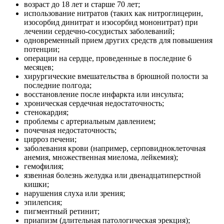
возраст до 18 лет и старше 70 лет;
использование нитратов (таких как нитроглицерин,
изосорбид динитрат и изосорбид мононитрат) при
лечении сердечно-сосудистых заболеваний;
одновременный прием других средств для повышения
потенции;
операции на сердце, проведенные в последние 6
месяцев;
хирургические вмешательства в брюшной полости за
последние полгода;
восстановление после инфаркта или инсульта;
хроническая сердечная недостаточность;
стенокардия;
проблемы с артериальным давлением;
почечная недостаточность;
цирроз печени;
заболевания крови (например, серповидноклеточная
анемия, множественная миелома, лейкемия);
гемофилия;
язвенная болезнь желудка или двенадцатиперстной
кишки;
нарушения слуха или зрения;
эпилепсия;
пигментный ретинит;
приапизм (длительная патологическая эрекция);