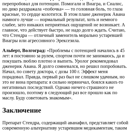
перепробовал для потенции. Помогали и Виагра, и Сиалис,
но дико раздражала «побочка» — то головная боль, то глаза
красные, то сердце колотится. В этом плане дженерик Авана
намного лучше — нормальный результат, хоть и немного
слабее, зато никаких неприятных ощущений не возникает. А
главное, что действует быстро, не надо долго ждать. Считаю,
что Стендра — отличный заменитель морально устаревшей
Виагры или агрессивного Эрексезила.
Альберт, Волгоград:
«Проблемы с потенцией начались в 45
лет: я постоянно за рулем, спортом почти не занимаюсь, да и
покушать люблю плотно и выпить. Уролог рекомендовал
дженерик Авана. Я долго сомневался, но решил попробовать.
Начал, по совету доктора, с дозы 100 г. Эффект меня
порадовал. Правда, первый раз был не слишком удачным, но
это не вина препарата: я сильно нервничал, боялся каких-то
негативных последствий. Однако ничего страшного не
произошло, поэтому в следующий раз все прошло как по
маслу. Буду советовать знакомым».
Заключение
Препарат Стендра, содержащий аванафил, представляет собой
современную альтернативу устаревшим медикаментам, таким