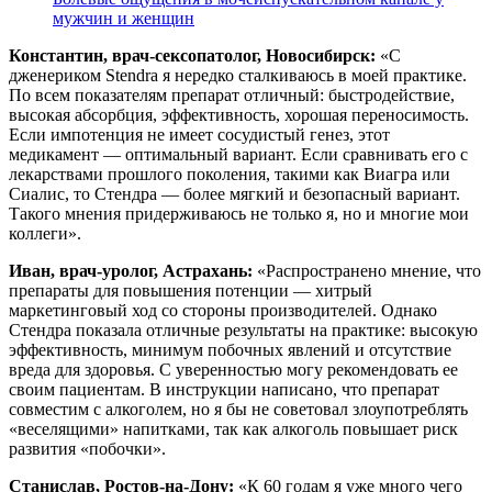
мужчин и женщин
Константин, врач-сексопатолог, Новосибирск:
«С
дженериком Stendra я нередко сталкиваюсь в моей практике.
По всем показателям препарат отличный: быстродействие,
высокая абсорбция, эффективность, хорошая переносимость.
Если импотенция не имеет сосудистый генез, этот
медикамент — оптимальный вариант. Если сравнивать его с
лекарствами прошлого поколения, такими как Виагра или
Сиалис, то Стендра — более мягкий и безопасный вариант.
Такого мнения придерживаюсь не только я, но и многие мои
коллеги».
Иван, врач-уролог, Астрахань:
«Распространено мнение, что
препараты для повышения потенции — хитрый
маркетинговый ход со стороны производителей. Однако
Стендра показала отличные результаты на практике: высокую
эффективность, минимум побочных явлений и отсутствие
вреда для здоровья. С уверенностью могу рекомендовать ее
своим пациентам. В инструкции написано, что препарат
совместим с алкоголем, но я бы не советовал злоупотреблять
«веселящими» напитками, так как алкоголь повышает риск
развития «побочки».
Станислав, Ростов-на-Дону:
«К 60 годам я уже много чего