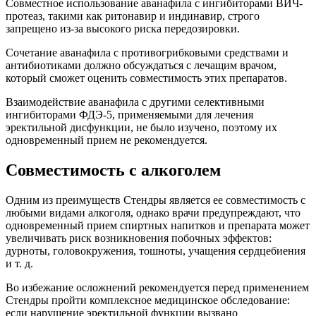
Совместное использование аванафила с ингибиторами ВИЧ-
протеаз, такими как ритонавир и индинавир, строго
запрещено из-за высокого риска передозировки.
Сочетание аванафила с противогрибковыми средствами и
антибиотиками должно обсуждаться с лечащим врачом,
который сможет оценить совместимость этих препаратов.
Взаимодействие аванафила с другими селективными
ингибиторами ФДЭ-5, применяемыми для лечения
эректильной дисфункции, не было изучено, поэтому их
одновременный прием не рекомендуется.
Совместимость с алкоголем
Одним из преимуществ Стендры является ее совместимость с
любыми видами алкоголя, однако врачи предупреждают, что
одновременный прием спиртных напитков и препарата может
увеличивать риск возникновения побочных эффектов:
дурноты, головокружения, тошноты, учащения сердцебиения
и т. д.
Во избежание осложнений рекомендуется перед применением
Стендры пройти комплексное медицинское обследование:
если нарушение эректильной функции вызвано