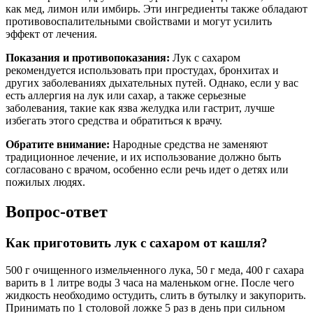
Как приготовить лук с сахаром от кашля?
500 г очищенного измельченного лука, 50 г меда, 400 г сахара
варить в 1 литре воды 3 часа на маленьком огне. После чего
жидкость необходимо остудить, слить в бутылку и закупорить.
Принимать по 1 столовой ложке 5 раз в день при сильном
кашле.
Как использовать лук и сахар от кашля?
Вымойте, очистите и нарежьте всю луковицу. Нарежьте лук
кубиками и положите в стеклянную банку. Залейте мёдом
(или сахаром) так, чтобы кусочки лука были покрыты (они не
должны плавать в мёде, а быть просто покрыты). Накройте
банку крышкой и оставьте на столе на ночь.
Советы
СОВЕТ №1
Перед использованием лука с сахаром, убедитесь, что у вас
нет аллергии на эти ингредиенты. Если вы впервые пробуете