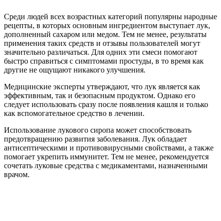
Среди людей всех возрастных категорий популярны народные
рецепты, в которых основным ингредиентом выступает лук,
дополненный сахаром или медом. Тем не менее, результаты
применения таких средств и отзывы пользователей могут
значительно различаться. Для одних эти смеси помогают
быстро справиться с симптомами простуды, в то время как
другие не ощущают никакого улучшения.
Медицинские эксперты утверждают, что лук является как
эффективным, так и безопасным продуктом. Однако его
следует использовать сразу после появления кашля и только
как вспомогательное средство в лечении.
Использование лукового сиропа может способствовать
предотвращению развития заболевания. Лук обладает
антисептическими и противовирусными свойствами, а также
помогает укрепить иммунитет. Тем не менее, рекомендуется
сочетать луковые средства с медикаментами, назначенными
врачом.
Эффективность таких составов зависит от индивидуальных
особенностей организма. Если в течение 3–5 дней после
начала приема микстуры не наблюдается положительных
изменений, стоит обратиться к врачу.