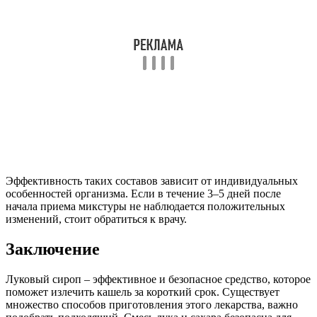
Заключение
Луковый сироп – эффективное и безопасное средство, которое
поможет излечить кашель за короткий срок. Существует
множество способов приготовления этого лекарства, важно
подобрать подходящий. Смесь лука и сахара безопасна для
детей и беременных женщин.
Важно использовать лекарства разумно и не злоупотреблять
ими. Частое употребление лекарств в больших количествах
может вызвать недомогание, вялость и расстройства
пищеварения. Перед применением следует удостовериться в
отсутствии противопоказаний.
Дополнительные советы по
применению лука с сахаром
Лук с сахаром – это народное средство, которое используется
для лечения кашля, особенно у детей. Однако, чтобы добиться
максимального эффекта от этого рецепта, важно учитывать
несколько дополнительных советов и рекомендаций.