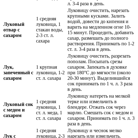
л. 3-4 раза в день.
Луковицу очистить, нарезать
крупными кусками. Залить
1 средняя
водой, довести до кипения и
Луковый
луковица, 1
варить на медленном огне 10-
отвар с
стакан воды,
15 минут. Процедить, добавить
сахаром
2-3 ст. л.
сахар, размешать до полного
сахара
растворения. Принимать по 1-2
ст. л. 3-4 раза в день.
Луковицу очистить, разрезать
пополам. Посыпать срезы
Лук,
1 крупная
сахаром. Запекать в духовке
запеченный с
луковица, 1-2
при 180°C до мягкости (около
сахаром
ст. л. сахара
20-30 минут). Выделившийся
сок принимать по 1 ч. л. 3 раза
в день.
Луковицу натереть на мелкой
1 средняя
терке или измельчить в
Луковый сок
луковица, 1
блендере. Отжать сок через
с медом и
ст. л. меда, 1
марлю. Смешать сок с медом и
сахаром
ст. л. сахара
сахаром. Принимать по 1 ч. л. 3
раза в день.
1 средняя
Луковицу и чеснок мелко
Лук с
луковица, 2-3
нарезать или измельчить.