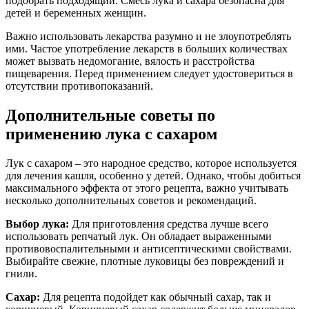
Выбор лука:
Для приготовления средства лучше всего
использовать репчатый лук. Он обладает выраженными
противовоспалительными и антисептическими свойствами.
Выбирайте свежие, плотные луковицы без повреждений и
гнили.
Сахар:
Для рецепта подойдет как обычный сахар, так и
коричневый. Коричневый сахар содержит больше минералов
и может добавить дополнительный вкус. Однако, если у вас
есть диабет или другие противопоказания к употреблению
сахара, лучше проконсультироваться с врачом.
Способы приготовления:
Существует несколько способов
приготовления лука с сахаром. Один из самых простых – это
нарезать лук мелкими кубиками, посыпать сахаром и оставить
на несколько часов. В результате выделится сок, который
можно использовать для лечения кашля. Также можно
запекать лук с сахаром в духовке, что позволит сохранить
больше полезных веществ.
Дозировка:
Рекомендуется давать детям по 1 чайной ложке
сока лука с сахаром 2-3 раза в день. Взрослым можно
увеличить дозу до 1 столовой ложки. Однако, если кашель не
проходит в течение нескольких дней, стоит обратиться к
врачу.