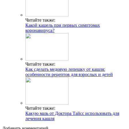
Что лучше дезлоратадин или эриус
Появление молочницы от смазки и презервативов
Что такое Candida albicans и нужно ли это лечить?
Какие современные антигистаминные препараты последнего
поколения
Когда папилломы могут пройти сами по себе?
Хлористый от аллергии способ применения
Что означают антитела к вирусу герпеса Anti HSV 1 и 2
типов?
Свежие публикации
Какой чай поможет избавиться от кашля: рецепты и
рекомендации
Болезнь Аддисона: симптомы и диагностика