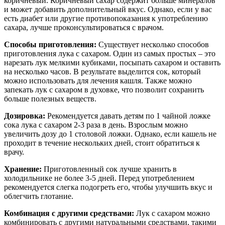
Хранение:
Приготовленный сок лучше хранить в
холодильнике не более 3-5 дней. Перед употреблением
рекомендуется слегка подогреть его, чтобы улучшить вкус и
облегчить глотание.
Комбинация с другими средствами:
Лук с сахаром можно
комбинировать с другими натуральными средствами, такими
как мед, лимон или имбирь. Эти ингредиенты также обладают
противовоспалительными свойствами и могут усилить
эффект от лечения.
Показания и противопоказания:
Лук с сахаром
рекомендуется использовать при простудах, бронхитах и
других заболеваниях дыхательных путей. Однако, если у вас
есть аллергия на лук или сахар, а также серьезные
заболевания, такие как язва желудка или гастрит, лучше
избегать этого средства и обратиться к врачу.
Обратите внимание:
Народные средства не заменяют
традиционное лечение, и их использование должно быть
согласовано с врачом, особенно если речь идет о детях или
пожилых людях.
Вопрос-ответ