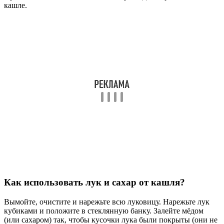
этот рецепт, начните с небольшой порции, чтобы проверить
свою реакцию.
СОВЕТ №2
Для повышения эффективности рецепта, используйте свежий
лук и натуральный сахар. Это поможет сохранить все
полезные свойства и улучшить вкус смеси.
СОВЕТ №3
Храните приготовленную смесь в холодильнике в
герметичном контейнере. Это поможет сохранить ее свежесть
и эффективность на протяжении нескольких дней.
СОВЕТ №4
Не забывайте, что лук с сахаром является лишь
вспомогательным средством. Если кашель не проходит в
течение нескольких дней или сопровождается другими
симптомами, обязательно обратитесь к врачу.
Поделиться
Отправить