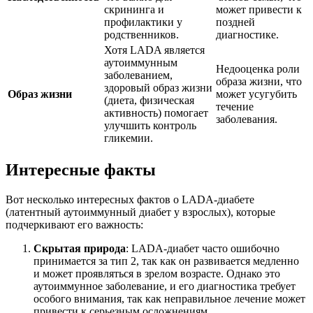
скрининга и
может привести к
профилактики у
поздней
родственников.
диагностике.
Хотя LADA является
аутоиммунным
Недооценка роли
заболеванием,
образа жизни, что
здоровый образ жизни
Образ жизни
может усугубить
(диета, физическая
течение
активность) помогает
заболевания.
улучшить контроль
гликемии.
Интересные факты
Вот несколько интересных фактов о LADA-диабете
(латентный аутоиммунный диабет у взрослых), которые
подчеркивают его важность:
Скрытая природа
: LADA-диабет часто ошибочно
принимается за тип 2, так как он развивается медленно
и может проявляться в зрелом возрасте. Однако это
аутоиммунное заболевание, и его диагностика требует
особого внимания, так как неправильное лечение может
привести к серьезным осложнениям.