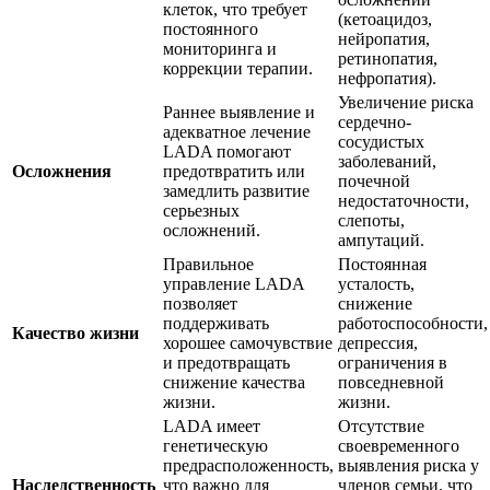
клеток, что требует
(кетоацидоз,
постоянного
нейропатия,
мониторинга и
ретинопатия,
коррекции терапии.
нефропатия).
Увеличение риска
Раннее выявление и
сердечно-
адекватное лечение
сосудистых
LADA помогают
заболеваний,
Осложнения
предотвратить или
почечной
замедлить развитие
недостаточности,
серьезных
слепоты,
осложнений.
ампутаций.
Правильное
Постоянная
управление LADA
усталость,
позволяет
снижение
поддерживать
работоспособности,
Качество жизни
хорошее самочувствие
депрессия,
и предотвращать
ограничения в
снижение качества
повседневной
жизни.
жизни.
LADA имеет
Отсутствие
генетическую
своевременного
предрасположенность,
выявления риска у
Наследственность
что важно для
членов семьи, что