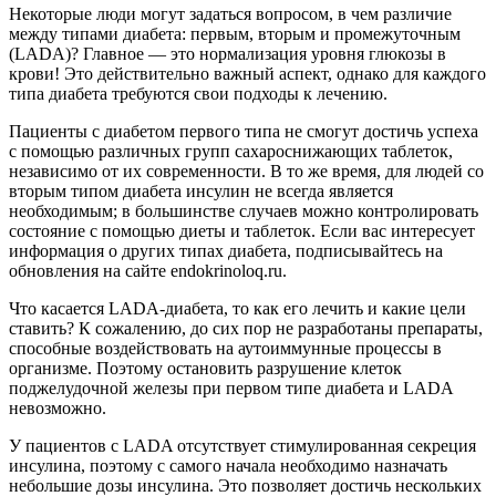
Некоторые люди могут задаться вопросом, в чем различие
между типами диабета: первым, вторым и промежуточным
(LADA)? Главное — это нормализация уровня глюкозы в
крови! Это действительно важный аспект, однако для каждого
типа диабета требуются свои подходы к лечению.
Пациенты с диабетом первого типа не смогут достичь успеха
с помощью различных групп сахароснижающих таблеток,
независимо от их современности. В то же время, для людей со
вторым типом диабета инсулин не всегда является
необходимым; в большинстве случаев можно контролировать
состояние с помощью диеты и таблеток. Если вас интересует
информация о других типах диабета, подписывайтесь на
обновления на сайте endokrinoloq.ru.
Что касается LADA-диабета, то как его лечить и какие цели
ставить? К сожалению, до сих пор не разработаны препараты,
способные воздействовать на аутоиммунные процессы в
организме. Поэтому остановить разрушение клеток
поджелудочной железы при первом типе диабета и LADA
невозможно.
У пациентов с LADA отсутствует стимулированная секреция
инсулина, поэтому с самого начала необходимо назначать
небольшие дозы инсулина. Это позволяет достичь нескольких