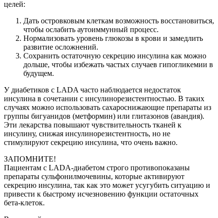
целей:
Дать островковым клеткам возможность восстановиться,
чтобы ослабить аутоиммунный процесс.
Нормализовать уровень глюкозы в крови и замедлить
развитие осложнений.
Сохранить остаточную секрецию инсулина как можно
дольше, чтобы избежать частых случаев гипогликемии в
будущем.
У диабетиков с LADA часто наблюдается недостаток
инсулина в сочетании с инсулинорезистентностью. В таких
случаях можно использовать сахароснижающие препараты из
группы бигуанидов (метформин) или глитазонов (авандия).
Эти лекарства повышают чувствительность тканей к
инсулину, снижая инсулинорезистентность, но не
стимулируют секрецию инсулина, что очень важно.
ЗАПОМНИТЕ!
Пациентам с LADA-диабетом строго противопоказаны
препараты сульфонилмочевины, которые активируют
секрецию инсулина, так как это может усугубить ситуацию и
привести к быстрому исчезновению функции остаточных
бета-клеток.