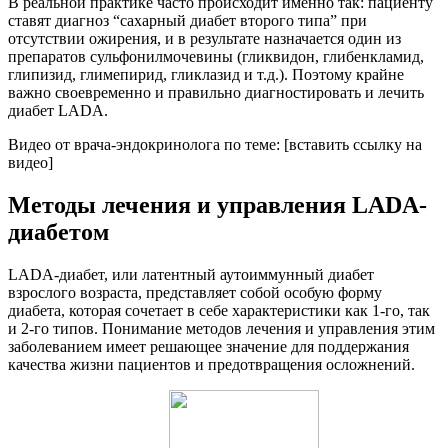
В реальной практике часто происходит именно так: пациенту
ставят диагноз “сахарный диабет второго типа” при
отсутствии ожирения, и в результате назначается один из
препаратов сульфонилмочевины (гликвидон, глибенкламид,
глипизид, глимепирид, гликлазид и т.д.). Поэтому крайне
важно своевременно и правильно диагностировать и лечить
диабет LADA.
Видео от врача-эндокринолога по теме: [вставить ссылку на
видео]
Методы лечения и управления LADA-
диабетом
LADA-диабет, или латентный аутоиммунный диабет
взрослого возраста, представляет собой особую форму
диабета, которая сочетает в себе характеристики как 1-го, так
и 2-го типов. Понимание методов лечения и управления этим
заболеванием имеет решающее значение для поддержания
качества жизни пациентов и предотвращения осложнений.