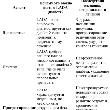
Последствия
Почему это важно
незнания/
Аспект
знать о LADA-
неправильного
диабете?
лечения
LADA часто
Задержка в
ошибочно
назначении
диагностируется как
инсулина,
Диагностика
диабет 2 типа, что
прогрессирование
приводит к
разрушения бета-
неадекватному
клеток, ухудшение
лечению.
контроля гликемии.
LADA требует
раннего начала
Неэффективное
инсулинотерапии, в
лечение, развитие
отличие от диабета 2
Лечение
осложнений
типа, где сначала
диабета, ухудшение
используются
качества жизни.
пероральные
препараты.
Неконтролируемое
LADA
повышение уровня
характеризуется
сахара в крови,
медленным, но
развитие острых и
неуклонным
хронических
Прогрессирование
разрушением бета-
осложнений