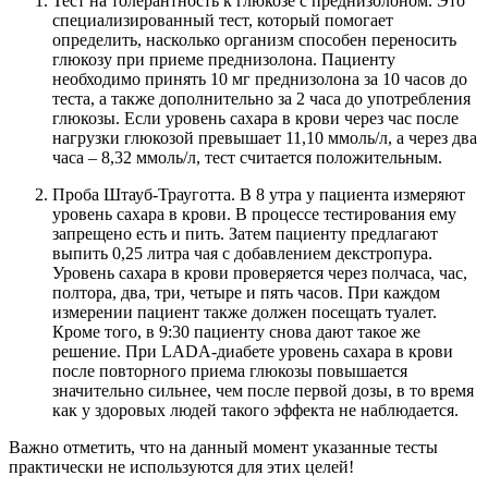
Тест на толерантность к глюкозе с преднизолоном. Это
специализированный тест, который помогает
определить, насколько организм способен переносить
глюкозу при приеме преднизолона. Пациенту
необходимо принять 10 мг преднизолона за 10 часов до
теста, а также дополнительно за 2 часа до употребления
глюкозы. Если уровень сахара в крови через час после
нагрузки глюкозой превышает 11,10 ммоль/л, а через два
часа – 8,32 ммоль/л, тест считается положительным.
Проба Штауб-Трауготта. В 8 утра у пациента измеряют
уровень сахара в крови. В процессе тестирования ему
запрещено есть и пить. Затем пациенту предлагают
выпить 0,25 литра чая с добавлением декстропура.
Уровень сахара в крови проверяется через полчаса, час,
полтора, два, три, четыре и пять часов. При каждом
измерении пациент также должен посещать туалет.
Кроме того, в 9:30 пациенту снова дают такое же
решение. При LADA-диабете уровень сахара в крови
после повторного приема глюкозы повышается
значительно сильнее, чем после первой дозы, в то время
как у здоровых людей такого эффекта не наблюдается.
Важно отметить, что на данный момент указанные тесты
практически не используются для этих целей!