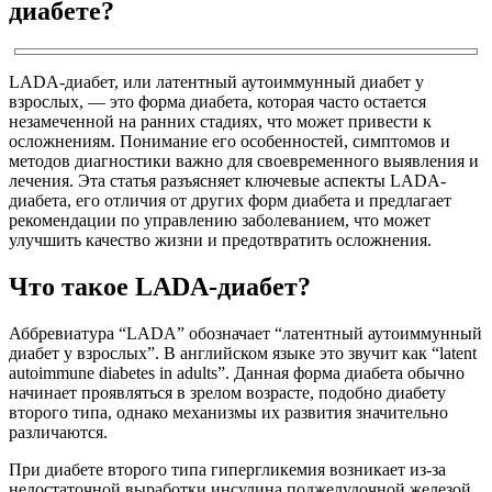
диабете?
LADA-диабет, или латентный аутоиммунный диабет у
взрослых, — это форма диабета, которая часто остается
незамеченной на ранних стадиях, что может привести к
осложнениям. Понимание его особенностей, симптомов и
методов диагностики важно для своевременного выявления и
лечения. Эта статья разъясняет ключевые аспекты LADA-
диабета, его отличия от других форм диабета и предлагает
рекомендации по управлению заболеванием, что может
улучшить качество жизни и предотвратить осложнения.
Что такое LADA-диабет?
Аббревиатура “LADA” обозначает “латентный аутоиммунный
диабет у взрослых”. В английском языке это звучит как “latent
autoimmune diabetes in adults”. Данная форма диабета обычно
начинает проявляться в зрелом возрасте, подобно диабету
второго типа, однако механизмы их развития значительно
различаются.
При диабете второго типа гипергликемия возникает из-за
недостаточной выработки инсулина поджелудочной железой