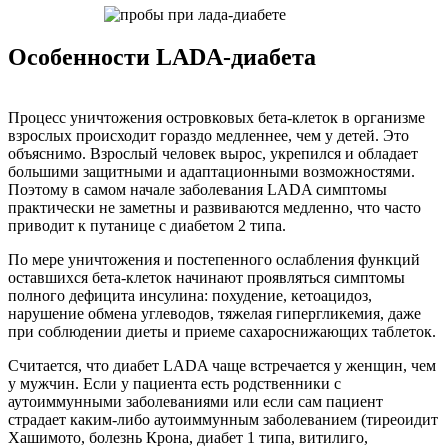
Особенности LADA-диабета
Процесс уничтожения островковых бета-клеток в организме
взрослых происходит гораздо медленнее, чем у детей. Это
объяснимо. Взрослый человек вырос, укрепился и обладает
большими защитными и адаптационными возможностями.
Поэтому в самом начале заболевания LADA симптомы
практически не заметны и развиваются медленно, что часто
приводит к путанице с диабетом 2 типа.
По мере уничтожения и постепенного ослабления функций
оставшихся бета-клеток начинают проявляться симптомы
полного дефицита инсулина: похудение, кетоацидоз,
нарушение обмена углеводов, тяжелая гипергликемия, даже
при соблюдении диеты и приеме сахароснижающих таблеток.
Считается, что диабет LADA чаще встречается у женщин, чем
у мужчин. Если у пациента есть родственники с
аутоиммунными заболеваниями или если сам пациент
страдает каким-либо аутоиммунным заболеванием (тиреоидит
Хашимото, болезнь Крона, диабет 1 типа, витилиго,