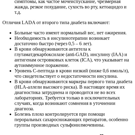
симптомы, как частое мочеиспускание, чрезмерная
жажда, резкое похудание, сухость во рту, кетоацидоз и
т.д.
Отличия LADA от второго типа диабета включают:
Больные часто имеют нормальный вес, нет ожирения.
Необходимость в инсулинотерапии возникает
достаточно быстро (через 0,5 – 6 лет).
В крови обнаруживаются антитела к
глутаматдекарбоксилазе (anti-GAD), инсулину (IAA) и
антигенам островковых клеток (ICA), что указывает на
аутоиммунное поражение.
Уровень С-пептида в крови низкий (ниже 0,6 нмоль/л),
что свидетельствует о недостаточности инсулина.
В крови обнаруживаются маркеры первого типа диабета
(HLA-аллели высокого риска). В настоящее время их
диагностика затруднена и проводится не во всех
лабораториях. Требуется только в исключительных
случаях, когда возникают сомнения в уточнении
диагноза.
Болезнь плохо контролируется при помощи
пероральных сахароснижающих препаратов, особенно
группы производных сульфонилмочевины.