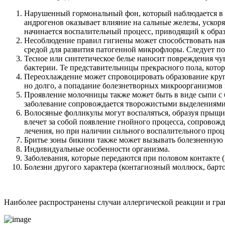
Нарушенный гормональный фон, который наблюдается в б
андрогенов оказывает влияние на сальные железы, уско
начинается воспалительный процесс, приводящий к обра
Несоблюдение правил гигиены может способствовать нак
средой для развития патогенной микрофлоры. Следует по
Тесное или синтетическое белье наносит повреждения чу
бактерии. Те представительницы прекрасного пола, кот
Переохлаждение может спровоцировать образование круп
но долго, а попадание болезнетворных микроорганизмов 
Проявление молочницы также может быть в виде сыпи с
заболевание сопровождается творожистыми выделениями 
Волосяные фолликулы могут воспаляться, образуя прыщи.
влечет за собой появление гнойного процесса, сопрово
лечения, но при наличии сильного воспалительного про
Бритье зоны бикини также может вызывать болезненную 
Индивидуальные особенности организма.
Заболевания, которые передаются при половом контакте 
Болезни другого характера (контагиозный моллюск, барт
Наиболее распространены случаи аллергической реакции и гр