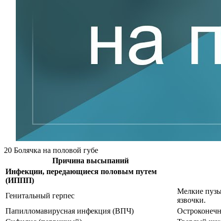
20 Болячка на половой губе
Причина высыпаний
Инфекции, передающиеся половым путем
(ИППП)
Мелкие пузы
Генитальный герпес
язвочки.
Папилломавирусная инфекция (ВПЧ)
Остроконечн