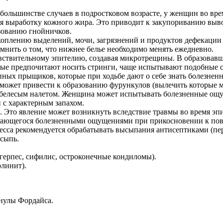
ольшинстве случаев в подростковом возрасте, у женщин во вре
ряя выработку кожного жира. Это приводит к закупориванию вы
зованию гнойничков.
оплению выделений, мочи, загрязнений и продуктов дефекации 
мнить о том, что нижнее белье необходимо менять ежедневно.
вствительному эпителию, создавая микротрещины. В образовавш
орые предпочитают носить стринги, чаще испытывают подобные
ных прыщиков, которые при ходьбе дают о себе знать болезне
может привести к образованию фурункулов (вылечить которые м
 белесым налетом. Женщина может испытывать болезненные ощущ
с характерным запахом.
 Это явление может возникнуть вследствие травмы во время эпи
ждающегося болезненными ощущениями при прикосновении к пов
цесса рекомендуется обрабатывать высыпания антисептиками (пе
сыпь.
(герпес, сифилис, остроконечные кондиломы).
олинит).
анулы Фордайса.