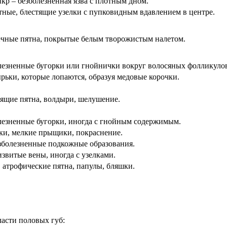
кр – безболезненная язва с плотным дном.
тные, блестящие узелки с пупковидным вдавлением в центре.
ечные пятна, покрытые белым творожистым налетом.
лезненные бугорки или гнойнички вокруг волосяных фолликуло
рьки, которые лопаются, образуя медовые корочки.
дящие пятна, волдыри, шелушение.
лезненные бугорки, иногда с гнойным содержимым.
ки, мелкие прыщики, покраснение.
зболезненные подкожные образования.
звитые вены, иногда с узелками.
 атрофические пятна, папулы, бляшки.
асти половых губ: