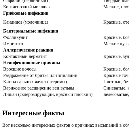
Сифилис (первичный)
Твердый шан
Контагиозный моллюск
Мелкие, пло
Грибковые инфекции
Кандидоз (молочница)
Красные, от
Бактериальные инфекции
Фолликулит
Красные, бо
Импетиго
Мелкие пузы
Аллергические реакции
Контактный дерматит
Красные, зу
Неинфекционные причины
Вросшие волосы
Красные, бо
Раздражение от бритья или эпиляции
Красные точ
Кисты сальных желез (атеромы)
Плотные, бе
Варикозное расширение вен вульвы
Синеватые, и
Лишай (склерозирующий, красный плоский)
Белесоватые,
Интересные факты
Вот несколько интересных фактов о причинах высыпаний в обл