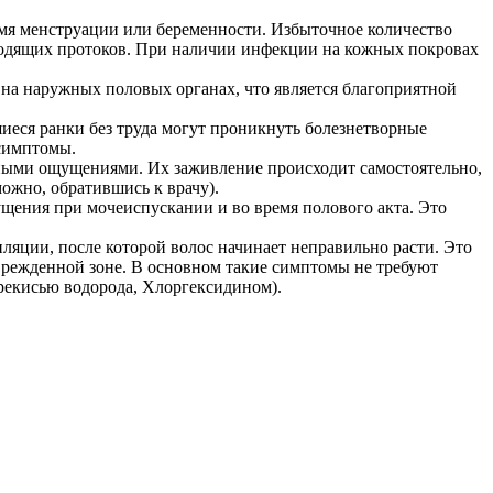
мя менструации или беременности. Избыточное количество
водящих протоков. При наличии инфекции на кожных покровах
на наружных половых органах, что является благоприятной
иеся ранки без труда могут проникнуть болезнетворные
 симптомы.
нными ощущениями. Их заживление происходит самостоятельно,
ожно, обратившись к врачу).
ения при мочеиспускании и во время полового акта. Это
ляции, после которой волос начинает неправильно расти. Это
режденной зоне. В основном такие симптомы не требуют
рекисью водорода, Хлоргексидином).