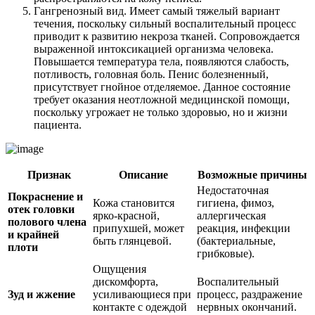
Гангренозный вид. Имеет самый тяжелый вариант
течения, поскольку сильный воспалительный процесс
приводит к развитию некроза тканей. Сопровождается
выраженной интоксикацией организма человека.
Повышается температура тела, появляются слабость,
потливость, головная боль. Пенис болезненный,
присутствует гнойное отделяемое. Данное состояние
требует оказания неотложной медицинской помощи,
поскольку угрожает не только здоровью, но и жизни
пациента.
Признак
Описание
Возможные причины
Недостаточная
Покраснение и
Кожа становится
гигиена, фимоз,
отек головки
ярко-красной,
аллергическая
полового члена
припухшей, может
реакция, инфекции
и крайней
быть глянцевой.
(бактериальные,
плоти
грибковые).
Ощущения
дискомфорта,
Воспалительный
Зуд и жжение
усиливающиеся при
процесс, раздражение
контакте с одеждой
нервных окончаний.