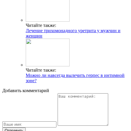
поколения
Когда папилломы могут пройти сами по себе?
Хлористый от аллергии способ применения
Что означают антитела к вирусу герпеса Anti HSV 1 и 2
типов?
Свежие публикации
Какой чай поможет избавиться от кашля: рецепты и
рекомендации
Болезнь Аддисона: симптомы и диагностика
Черника в жизни диабетика
Как принимать ромашку от кашля и помогает ли
средство?
Андрогенная алопеция? К кому нужно обращаться?..