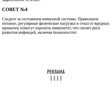
Читайте также:
Способы лечения эрозии шейки матки у
нерожавших
Читайте также:
Что поможет избавиться от прыщей на половом
члене?
Читайте также:
Лечение трихомонадного уретрита у мужчин и
женщин