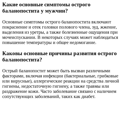
раздражение кожи. Часто заболевание связано с наличием
сопутствующих заболеваний, таких как диабет.
Читайте также:
Способы лечения эрозии шейки матки у нерожавших
Как проводится лечение острого баланопостита?
Лечение острого баланопостита обычно включает применение
местных антисептиков и противовоспалительных средств, а
также антибиотиков или противогрибковых препаратов в
зависимости от причины заболевания. Важно также
соблюдать правила личной гигиены и избегать факторов,
способствующих развитию воспаления. В случае тяжелых
форм может потребоваться консультация уролога.
Советы