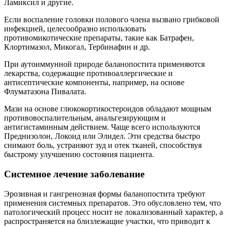
Ламиксил и другие.
Если воспаление головки полового члена вызвано грибковой
инфекцией, целесообразно использовать
противомикотические препараты, такие как Батрафен,
Клортимазол, Микогал, Тербинафин и др.
При аутоиммунной природе баланопостита применяются
лекарства, содержащие противоаллергические и
антисептические компоненты, например, на основе
Флуматазона Пивалата.
Мази на основе глюкокортикостероидов обладают мощным
противовоспалительным, анальгезирующим и
антигистаминным действием. Чаще всего используются
Преднизолон, Локоид или Элидел. Эти средства быстро
снимают боль, устраняют зуд и отек тканей, способствуя
быстрому улучшению состояния пациента.
Системное лечение заболевание
Эрозивная и гангренозная формы баланопостита требуют
применения системных препаратов. Это обусловлено тем, что
патологический процесс носит не локализованный характер, а
распространяется на близлежащие участки, что приводит к