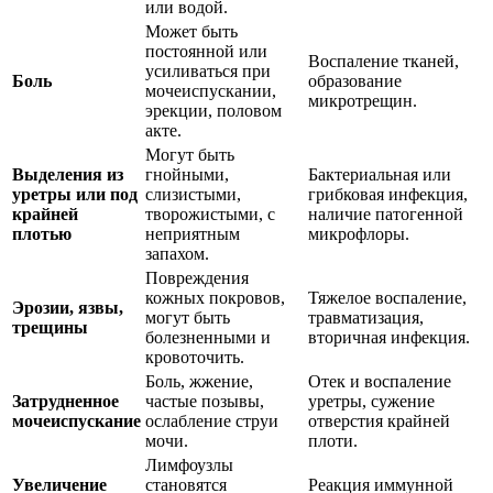
или водой.
Может быть
постоянной или
Воспаление тканей,
усиливаться при
Боль
образование
мочеиспускании,
микротрещин.
эрекции, половом
акте.
Могут быть
Выделения из
гнойными,
Бактериальная или
уретры или под
слизистыми,
грибковая инфекция,
крайней
творожистыми, с
наличие патогенной
плотью
неприятным
микрофлоры.
запахом.
Повреждения
кожных покровов,
Тяжелое воспаление,
Эрозии, язвы,
могут быть
травматизация,
трещины
болезненными и
вторичная инфекция.
кровоточить.
Боль, жжение,
Отек и воспаление
Затрудненное
частые позывы,
уретры, сужение
мочеиспускание
ослабление струи
отверстия крайней
мочи.
плоти.
Лимфоузлы
Увеличение
становятся
Реакция иммунной