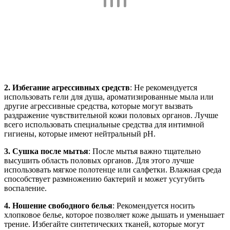
использовать мягкое полотенце или салфетки. Влажная среда
способствует размножению бактерий и может усугубить
воспаление.
4. Ношение свободного белья
: Рекомендуется носить
хлопковое белье, которое позволяет коже дышать и уменьшает
трение. Избегайте синтетических тканей, которые могут
создавать парниковый эффект и способствовать развитию
инфекций.
5. Избегание травм
: При проведении гигиенических
процедур следует быть осторожным, чтобы не повредить
нежную кожу полового члена и крайней плоти. Избегайте
резких движений и излишнего давления.
6. Ограничение сексуальной активности
: В период
обострения баланопостита рекомендуется воздержаться от
половых контактов, чтобы избежать дальнейшего
раздражения и распространения инфекции.
7. Консультация с врачом
: При первых признаках
воспаления, таких как покраснение, отек или болезненность,
необходимо обратиться к врачу. Специалист сможет назначить
соответствующее лечение и дать дополнительные
рекомендации по уходу за интимной гигиеной.