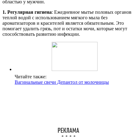
областью у мужчин.
1. Регулярная гигиена
: Ежедневное мытье половых органов
теплой водой с использованием мягкого мыла без
ароматизаторов и красителей является обязательным. Это
помогает удалить грязь, пот и остатки мочи, которые могут
способствовать развитию инфекции.
Читайте также:
Вагинальные свечи Депантол от молочницы
2. Избегание агрессивных средств
: Не рекомендуется
использовать гели для душа, ароматизированные мыла или
другие агрессивные средства, которые могут вызвать
раздражение чувствительной кожи половых органов. Лучше
всего использовать специальные средства для интимной
гигиены, которые имеют нейтральный pH.
3. Сушка после мытья
: После мытья важно тщательно
высушить область половых органов. Для этого лучше