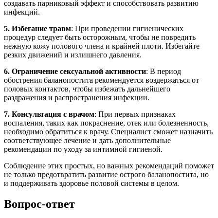
Соблюдение этих простых, но важных рекомендаций поможет
не только предотвратить развитие острого баланопостита, но
и поддерживать здоровье половой системы в целом.
Вопрос-ответ
Какие основные симптомы острого
баланопостита у мужчин?
Основные симптомы острого баланопостита включают
покраснение и отек головки полового члена, зуд, жжение,
выделения из уретры, а также болезненные ощущения при
мочеиспускании. В некоторых случаях может наблюдаться
повышение температуры и общее недомогание.
Каковы основные причины развития острого
баланопостита?
Острый баланопостит может быть вызван различными
факторами, включая инфекции (бактериальные, грибковые
или вирусные), аллергические реакции на средства личной
гигиены, недостаточную гигиену, а также травмы или