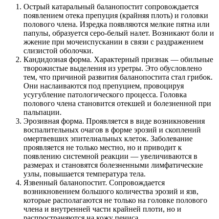
Острый катаральный баланопостит сопровождается
появлением отека препуция (крайняя плоть) и головки
полового члена. Изредка появляются мелкие пятна или
папулы, образуется серо-белый налет. Возникают боли и
жжение при мочеиспускании в связи с раздражением
слизистой оболочки.
Кандидозная форма. Характерный признак — обильные
творожистые выделения из уретры. Это обусловлено
тем, что причиной развития баланопостита стал грибок.
Они наслаиваются под препуцием, провоцируя
усугубление патологического процесса. Головка
полового члена становится отекшей и болезненной при
пальпации.
Эрозивная форма. Проявляется в виде возникновения
воспалительных очагов в форме эрозий и скоплений
омертвевших эпителиальных клеток. Заболевание
проявляется не только местно, но и приводит к
появлению системной реакции — увеличиваются в
размерах и становятся болезненными лимфатические
узлы, повышается температура тела.
Язвенный баланопостит. Сопровождается
возникновением большого количества эрозий и язв,
которые располагаются не только на головке полового
члена и внутренней части крайней плоти, но и
распространяются на кожу пениса.