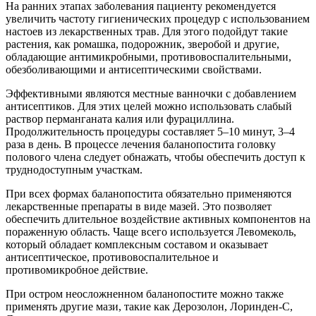
На ранних этапах заболевания пациенту рекомендуется
увеличить частоту гигиенических процедур с использованием
настоев из лекарственных трав. Для этого подойдут такие
растения, как ромашка, подорожник, зверобой и другие,
обладающие антимикробными, противовоспалительными,
обезболивающими и антисептическими свойствами.
Эффективными являются местные ванночки с добавлением
антисептиков. Для этих целей можно использовать слабый
раствор перманганата калия или фурациллина.
Продолжительность процедуры составляет 5–10 минут, 3–4
раза в день. В процессе лечения баланопостита головку
полового члена следует обнажать, чтобы обеспечить доступ к
труднодоступным участкам.
При всех формах баланопостита обязательно применяются
лекарственные препараты в виде мазей. Это позволяет
обеспечить длительное воздействие активных компонентов на
пораженную область. Чаще всего используется Левомеколь,
который обладает комплексным составом и оказывает
антисептическое, противовоспалительное и
противомикробное действие.
При остром неосложненном баланопостите можно также
применять другие мази, такие как Дерозолон, Лоринден-С,