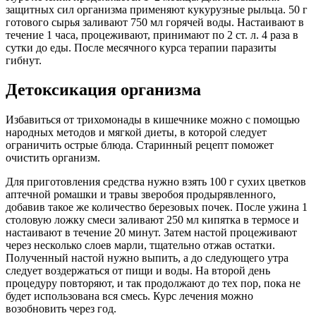
защитных сил организма применяют кукурузные рыльца. 50 г
готового сырья заливают 750 мл горячей воды. Настаивают в
течение 1 часа, процеживают, принимают по 2 ст. л. 4 раза в
сутки до еды. После месячного курса терапии паразиты
гибнут.
Детоксикация организма
Избавиться от трихомонады в кишечнике можно с помощью
народных методов и мягкой диеты, в которой следует
ограничить острые блюда. Старинный рецепт поможет
очистить организм.
Для приготовления средства нужно взять 100 г сухих цветков
аптечной ромашки и травы зверобоя продырявленного,
добавив такое же количество березовых почек. После ужина 1
столовую ложку смеси заливают 250 мл кипятка в термосе и
настаивают в течение 20 минут. Затем настой процеживают
через несколько слоев марли, тщательно отжав остатки.
Полученный настой нужно выпить, а до следующего утра
следует воздержаться от пищи и воды. На второй день
процедуру повторяют, и так продолжают до тех пор, пока не
будет использована вся смесь. Курс лечения можно
возобновить через год.