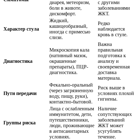
диарея, метеоризм,
с другими
боли в животе,
заболеваниями
дискомфорт.
ЖКТ.
Жидкий,
Редко
кашицеобразный,
Характер стула
наблюдается
иногда с примесью
кровь в стуле.
слизи.
Важна
Микроскопия кала
правильная
(нативный мазок,
подготовка к
Диагностика
окрашенные
анализу и
препараты), ПЦР-
своевременная
диагностика.
доставка
материала.
Фекально-оральный
Риск выше в
(через загрязненную
Пути передачи
условиях плохой
воду, пищу, руки),
гигиены.
контактно-бытовой.
Лица с ослабленным
Наличие
иммунитетом, дети,
сопутствующих
путешественники,
заболеваний
Группы риска
люди, проживающие
ЖКТ может
в антисанитарных
усугублять
условиях.
течение.