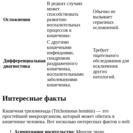
В редких случаях
может
Обычно не
способствовать
вызывает
Осложнения
развитию
серьезных
воспалительных
осложнений.
процессов в
кишечнике.
С другими
кишечными
Требует
инфекциями,
тщательного
синдромом
Дифференциальная
обследования для
раздраженного
диагностика
исключения
кишечника,
других
воспалительными
патологий.
заболеваниями
кишечника.
Интересные факты
Кишечная трихомонада (Trichomonas hominis) — это
простейший микроорганизм, который может обитать в
кишечнике человека. Вот несколько интересных фактов о ней:
Асимптомное носительство
: Многие люди,