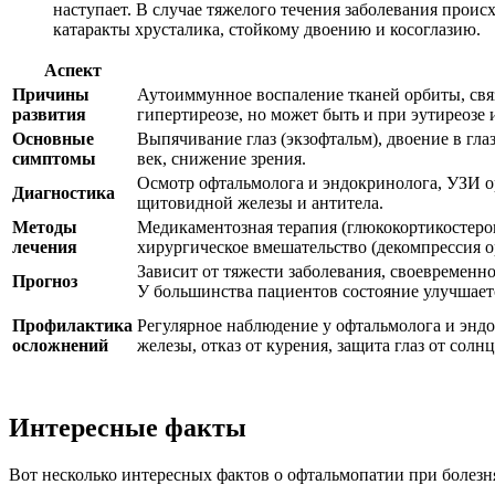
наступает. В случае тяжелого течения заболевания прои
катаракты хрусталика, стойкому двоению и косоглазию.
Аспект
Причины
Аутоиммунное воспаление тканей орбиты, св
развития
гипертиреозе, но может быть и при эутиреозе 
Основные
Выпячивание глаз (экзофтальм), двоение в глаз
симптомы
век, снижение зрения.
Осмотр офтальмолога и эндокринолога, УЗИ о
Диагностика
щитовидной железы и антитела.
Методы
Медикаментозная терапия (глюкокортикостеро
лечения
хирургическое вмешательство (декомпрессия ор
Зависит от тяжести заболевания, своевременн
Прогноз
У большинства пациентов состояние улучшаетс
Профилактика
Регулярное наблюдение у офтальмолога и энд
осложнений
железы, отказ от курения, защита глаз от солнц
Интересные факты
Вот несколько интересных фактов о офтальмопатии при болез