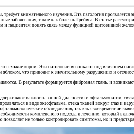
, требует внимательного изучения. Эта патология проявляется э
нные заболевания, такие как болезнь Грейвса. В статье рассмот
ам и пациентам понять связь между функцией щитовидной железы
ют схожие корни. Эти патологии возникают под влиянием насл
м яблоком, что приводит к значительному разрушению и отечнос
шаются. В результате формируется фиброзная ткань, и возникаю
дчеркивают важность ранней диагностики офтальмопатии, связ
проявляться в виде экзофтальма, отека тканей вокруг глаз и на
офтальмологические обследования, так как своевременное выяв
еобходимости комплексного подхода к лечению, который включа
 позволяет не только контролировать симптомы, но и предотв