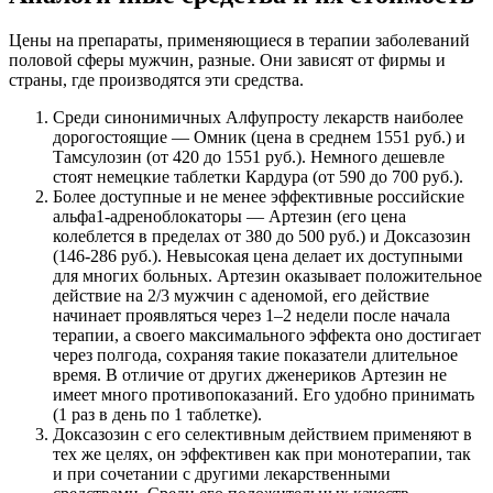
Цены на препараты, применяющиеся в терапии заболеваний
половой сферы мужчин, разные. Они зависят от фирмы и
страны, где производятся эти средства.
Среди синонимичных Алфупросту лекарств наиболее
дорогостоящие — Омник (цена в среднем 1551 руб.) и
Тамсулозин (от 420 до 1551 руб.). Немного дешевле
стоят немецкие таблетки Кардура (от 590 до 700 руб.).
Более доступные и не менее эффективные российские
альфа1-адреноблокаторы — Артезин (его цена
колеблется в пределах от 380 до 500 руб.) и Доксазозин
(146-286 руб.). Невысокая цена делает их доступными
для многих больных. Артезин оказывает положительное
действие на 2/3 мужчин с аденомой, его действие
начинает проявляться через 1–2 недели после начала
терапии, а своего максимального эффекта оно достигает
через полгода, сохраняя такие показатели длительное
время. В отличие от других дженериков Артезин не
имеет много противопоказаний. Его удобно принимать
(1 раз в день по 1 таблетке).
Доксазозин с его селективным действием применяют в
тех же целях, он эффективен как при монотерапии, так
и при сочетании с другими лекарственными