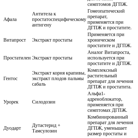
симптомов ДГПЖ.
Гомеопатический
Антитела к
препарат,
Афала
простатоспецифическому
применяется при
антигену
ДГПЖ и простатите.
Применяется при
Витапрост
Экстракт простаты
хроническом
простатите и ДГПЖ.
Аналог Витапроста,
Простатилен
Экстракт простаты
используется при
простатите и ДГПЖ.
Комплексный
Экстракт корня крапивы,
растительный
Гентос
экстракт плодов пальмы
препарат для лечения
сабаль
ДГПЖ и простатита.
Альфа1-
адреноблокатор,
Урорек
Силодозин
применяется при
симптомах ДГПЖ.
Комбинированный
препарат для лечения
Дутастерид +
Дуодарт
ДГПЖ, уменьшает
Тамсулозин
размер простаты и