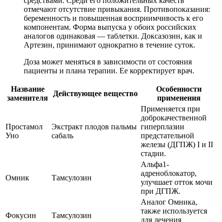
средствами. Среди его положительных качеств
отмечают отсутствие привыкания. Противопоказания:
беременность и повышенная восприимчивость к его
компонентам. Форма выпуска у обоих российских
аналогов одинаковая — таблетки. Доксазозин, как и
Артезин, принимают однократно в течение суток.
Доза может меняться в зависимости от состояния
пациенты и плана терапии. Ее корректирует врач.
Название
Особенности
Действующее вещество
заменителя
применения
Применяется при
доброкачественной
Простамол
Экстракт плодов пальмы
гиперплазии
Уно
сабаль
предстательной
железы (ДГПЖ) I и II
стадии.
Альфа1-
адреноблокатор,
Омник
Тамсулозин
улучшает отток мочи
при ДГПЖ.
Аналог Омника,
также используется
Фокусин
Тамсулозин
для лечения