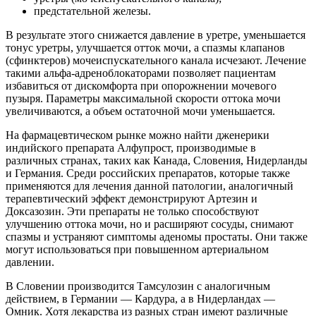
предстательной железы.
В результате этого снижается давление в уретре, уменьшается
тонус уретры, улучшается отток мочи, а спазмы клапанов
(сфинктеров) мочеиспускательного канала исчезают. Лечение
такими альфа-адреноблокаторами позволяет пациентам
избавиться от дискомфорта при опорожнении мочевого
пузыря. Параметры максимальной скорости оттока мочи
увеличиваются, а объем остаточной мочи уменьшается.
На фармацевтическом рынке можно найти дженерики
индийского препарата Алфупрост, производимые в
различных странах, таких как Канада, Словения, Нидерланды
и Германия. Среди российских препаратов, которые также
применяются для лечения данной патологии, аналогичный
терапевтический эффект демонстрируют Артезин и
Доксазозин. Эти препараты не только способствуют
улучшению оттока мочи, но и расширяют сосуды, снимают
спазмы и устраняют симптомы аденомы простаты. Они также
могут использоваться при повышенном артериальном
давлении.
В Словении производится Тамсулозин с аналогичным
действием, в Германии — Кардура, а в Нидерландах —
Омник. Хотя лекарства из разных стран имеют различные