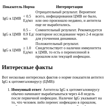
Показатель
Норма
Интерпретация
Отрицательный результат. Вероятнее
< 0.5
всего, инфицирования ЦМВ не было,
IgG к ЦМВ
Ед/мл
или оно произошло недавно, и антитела
еще не выработались.
0.5 –
Сомнительный результат. Рекомендуется
IgG к ЦМВ
0.9 Ед/
повторное исследование через 2-4 недели
мл
для уточнения динамики.
Положительный результат.
≥ 1.0
Свидетельствует о наличии иммунитета
IgG к ЦМВ
Ед/мл
к ЦМВ, то есть о перенесенной в
прошлом или текущей инфекции.
Интересные факты
Вот несколько интересных фактов о норме показателя антител
IgG к цитомегаловирусу (ЦМВ):
Иммунный ответ
: Антитела IgG к цитомегаловирусу
обычно начинают вырабатываться через 4-8 недель
после первичной инфекции. Наличие IgG указывает на
то, что человек либо перенес инфекцию в прошлом,