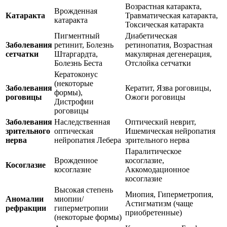
Возрастная катаракта,
Врожденная
Катаракта
Травматическая катаракта,
катаракта
Токсическая катаракта
Пигментный
Диабетическая
Заболевания
ретинит, Болезнь
ретинопатия, Возрастная
сетчатки
Штаргардта,
макулярная дегенерация,
Болезнь Беста
Отслойка сетчатки
Кератоконус
(некоторые
Заболевания
Кератит, Язва роговицы,
формы),
роговицы
Ожоги роговицы
Дистрофии
роговицы
Заболевания
Наследственная
Оптический неврит,
зрительного
оптическая
Ишемическая нейропатия
нерва
нейропатия Лебера
зрительного нерва
Паралитическое
Врожденное
косоглазие,
Косоглазие
косоглазие
Аккомодационное
косоглазие
Высокая степень
Миопия, Гиперметропия,
Аномалии
миопии/
Астигматизм (чаще
рефракции
гиперметропии
приобретенные)
(некоторые формы)