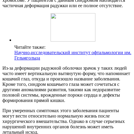
хромосоме. У пациентов с данным синдромом наблюдается
частичная деформация радужки или ее полное отсутствие.
Читайте также:
Научно-исследовательский институт офтальмологии им.
Гельмгольца
Из-за деформации радужной оболочки зрачок у таких людей
часто имеет вертикальную вытянутую форму, что напоминает
кошачий глаз, откуда и произошло название заболевания.
Кроме того, синдром кошачьего глаза может сочетаться с
другими аномалиями развития, такими как недоразвитие
половой системы, врожденные пороки сердца и дефекты
формирования прямой кишки.
При умеренных симптомах этого заболевания пациенты
могут вести относительно нормальную жизнь после
хирургического вмешательства. Однако в случае серьезных
нарушений внутренних органов болезнь может иметь
летальный исход.