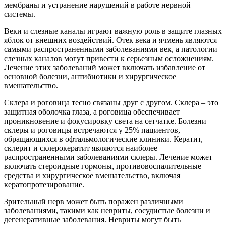
мембраны и устранение нарушений в работе нервной
системы.
Веки и слезные каналы играют важную роль в защите глазных
яблок от внешних воздействий. Отек века и ячмень являются
самыми распространенными заболеваниями век, а патологии
слезных каналов могут привести к серьезным осложнениям.
Лечение этих заболеваний может включать избавление от
основной болезни, антибиотики и хирургическое
вмешательство.
Склера и роговица тесно связаны друг с другом. Склера – это
защитная оболочка глаза, а роговица обеспечивает
проникновение и фокусировку света на сетчатке. Болезни
склеры и роговицы встречаются у 25% пациентов,
обращающихся в офтальмологические клиники. Кератит,
склерит и склерокератит являются наиболее
распространенными заболеваниями склеры. Лечение может
включать стероидные гормоны, противовоспалительные
средства и хирургическое вмешательство, включая
кератопротезирование.
Зрительный нерв может быть поражен различными
заболеваниями, такими как невриты, сосудистые болезни и
дегенеративные заболевания. Невриты могут быть