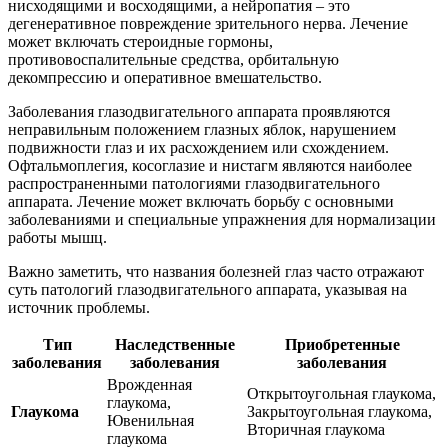
нисходящими и восходящими, а нейропатия – это
дегенеративное повреждение зрительного нерва. Лечение
может включать стероидные гормоны,
противовоспалительные средства, орбитальную
декомпрессию и оперативное вмешательство.
Заболевания глазодвигательного аппарата проявляются
неправильным положением глазных яблок, нарушением
подвижности глаз и их расхождением или схождением.
Офтальмоплегия, косоглазие и нистагм являются наиболее
распространенными патологиями глазодвигательного
аппарата. Лечение может включать борьбу с основными
заболеваниями и специальные упражнения для нормализации
работы мышц.
Важно заметить, что названия болезней глаз часто отражают
суть патологий глазодвигательного аппарата, указывая на
источник проблемы.
Тип
Наследственные
Приобретенные
заболевания
заболевания
заболевания
Врожденная
Открытоугольная глаукома,
глаукома,
Глаукома
Закрытоугольная глаукома,
Ювенильная
Вторичная глаукома
глаукома