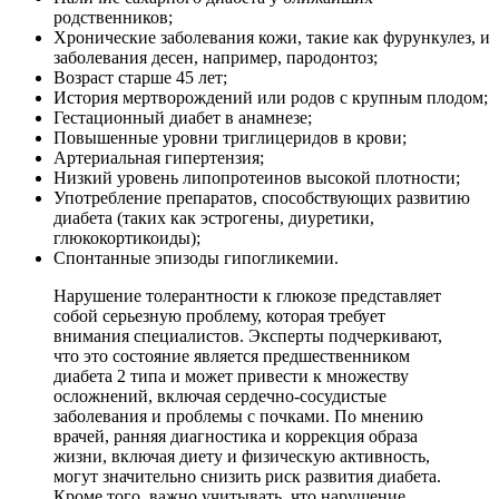
родственников;
Хронические заболевания кожи, такие как фурункулез, и
заболевания десен, например, пародонтоз;
Возраст старше 45 лет;
История мертворождений или родов с крупным плодом;
Гестационный диабет в анамнезе;
Повышенные уровни триглицеридов в крови;
Артериальная гипертензия;
Низкий уровень липопротеинов высокой плотности;
Употребление препаратов, способствующих развитию
диабета (таких как эстрогены, диуретики,
глюкокортикоиды);
Спонтанные эпизоды гипогликемии.
Нарушение толерантности к глюкозе представляет
собой серьезную проблему, которая требует
внимания специалистов. Эксперты подчеркивают,
что это состояние является предшественником
диабета 2 типа и может привести к множеству
осложнений, включая сердечно-сосудистые
заболевания и проблемы с почками. По мнению
врачей, ранняя диагностика и коррекция образа
жизни, включая диету и физическую активность,
могут значительно снизить риск развития диабета.
Кроме того, важно учитывать, что нарушение