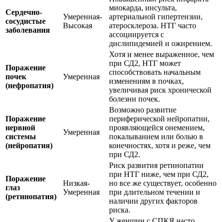
миокарда, инсульта,
Сердечно-
Умеренная-
артериальной гипертензии,
сосудистые
Высокая
атеросклероза. НТГ часто
заболевания
ассоциируется с
дислипидемией и ожирением.
Хотя и менее выраженное, чем
при СД2, НТГ может
Поражение
способствовать начальным
почек
Умеренная
изменениям в почках,
(нефропатия)
увеличивая риск хронической
болезни почек.
Возможно развитие
Поражение
периферической нейропатии,
нервной
проявляющейся онемением,
Умеренная
системы
покалыванием или болью в
(нейропатия)
конечностях, хотя и реже, чем
при СД2.
Риск развития ретинопатии
при НТГ ниже, чем при СД2,
Поражение
Низкая-
но все же существует, особенно
глаз
Умеренная
при длительном течении и
(ретинопатия)
наличии других факторов
риска.
У женщин с СПКЯ часто