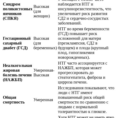
Синдром
наблюдается НТГ и
Высокая
поликистозных
инсулинорезистентность, что
(для
яичников
увеличивает риск развития
женщин)
(СПКЯ)
СД2 и сердечно-сосудистых
заболеваний.
НТГ во время беременности
(ГСД) повышает риск
Гестационный
Высокая
осложнений для матери
сахарный
(для
(преэклампсия, СД2 в
диабет (ГСД)
беременных)
будущем) и плода (крупный
плод, гипогликемия
новорожденных).
НТГ часто ассоциируется с
Неалкогольная
НАЖБП, которая может
жировая
Умеренная-
прогрессировать до
болезнь печени
Высокая
стеатогепатита, фиброза и
(НАЖБП)
цирроза печени.
Исследования показывают, что
люди с НТГ имеют
Общая
повышенный риск общей
Умеренная
смертность
смертности по сравнению с
людьми с нормальной
толерантностью к глюкозе.
Хотя НТГ может не иметь ярко