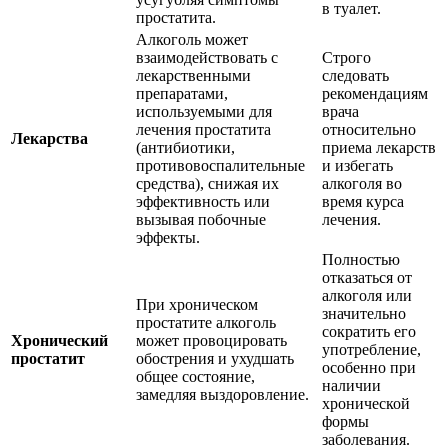
в туалет.
простатита.
Алкоголь может
взаимодействовать с
Строго
лекарственными
следовать
препаратами,
рекомендациям
используемыми для
врача
лечения простатита
относительно
Лекарства
(антибиотики,
приема лекарств
противовоспалительные
и избегать
средства), снижая их
алкоголя во
эффективность или
время курса
вызывая побочные
лечения.
эффекты.
Полностью
отказаться от
алкоголя или
При хроническом
значительно
простатите алкоголь
сократить его
Хронический
может провоцировать
употребление,
простатит
обострения и ухудшать
особенно при
общее состояние,
наличии
замедляя выздоровление.
хронической
формы
заболевания.