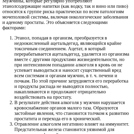
Мужчины, которые регулярно употребляют
этанолсодержащие напитки (как водку, так и вино или пиво)
относятся к группе риска практически по всем патологиям
мочеполовой системы, включая онкологические заболевания
и аденому простаты. Это объясняется следующими
факторами:
Этанол, попадая в организм, преобразуется в
недоокисленный ацетальдегид, являющийся крайне
токсичным соединением. Ацетат, в который
перерабатывается ацетальдегид, удаляется из организма
вместе с другими продуктами жизнедеятельности, но
при интенсивном попадании алкоголя в кровь он не
успевает выводиться и наносит существенный вред
всем системам и органам мужчин, в т. ч. печени и
почкам. По этой причине затрудняется его переработка
и продукты распада не выводятся полностью,
накапливаются и продолжают отрицательно
воздействовать на простату.
В результате действия алкоголя у мужчин нарушается
кровоснабжение органов малого таза. Образуются
застойные явления, что становится толчком к развитию
простатита и перехода его в хронический.
Отравление алкоголем негативно влияет на иммунитет.
Предстательная железа становится уязвимой для