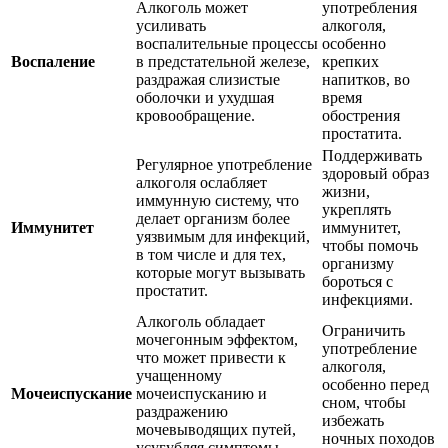
Алкоголь может
употребления
усиливать
алкоголя,
воспалительные процессы
особенно
Воспаление
в предстательной железе,
крепких
раздражая слизистые
напитков, во
оболочки и ухудшая
время
кровообращение.
обострения
простатита.
Поддерживать
Регулярное употребление
здоровый образ
алкоголя ослабляет
жизни,
иммунную систему, что
укреплять
делает организм более
Иммунитет
иммунитет,
уязвимым для инфекций,
чтобы помочь
в том числе и для тех,
организму
которые могут вызывать
бороться с
простатит.
инфекциями.
Алкоголь обладает
Ограничить
мочегонным эффектом,
употребление
что может привести к
алкоголя,
учащенному
особенно перед
Мочеиспускание
мочеиспусканию и
сном, чтобы
раздражению
избежать
мочевыводящих путей,
ночных походов
усугубляя симптомы