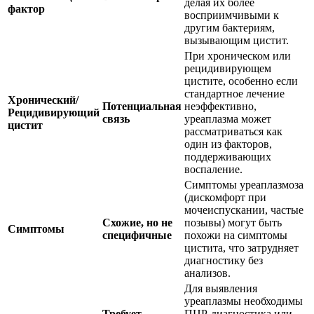
делая их более
фактор
восприимчивыми к
другим бактериям,
вызывающим цистит.
При хроническом или
рецидивирующем
цистите, особенно если
стандартное лечение
Хронический/
Потенциальная
неэффективно,
Рецидивирующий
связь
уреаплазма может
цистит
рассматриваться как
один из факторов,
поддерживающих
воспаление.
Симптомы уреаплазмоза
(дискомфорт при
мочеиспускании, частые
Схожие, но не
позывы) могут быть
Симптомы
специфичные
похожи на симптомы
цистита, что затрудняет
диагностику без
анализов.
Для выявления
уреаплазмы необходимы
Требует
ПЦР-диагностика или