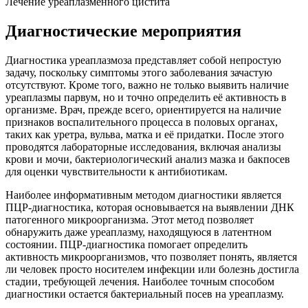
Лечение уреаплазменного цистита
Диагностические мероприятия
Диагностика уреаплазмоза представляет собой непростую
задачу, поскольку симптомы этого заболевания зачастую
отсутствуют. Кроме того, важно не только выявить наличие
уреаплазмы парвум, но и точно определить её активность в
организме. Врач, прежде всего, ориентируется на наличие
признаков воспалительного процесса в половых органах,
таких как уретра, вульва, матка и её придатки. После этого
проводятся лабораторные исследования, включая анализы
крови и мочи, бактериологический анализ мазка и бакпосев
для оценки чувствительности к антибиотикам.
Наиболее информативным методом диагностики является
ПЦР-диагностика, которая основывается на выявлении ДНК
патогенного микроорганизма. Этот метод позволяет
обнаружить даже уреаплазму, находящуюся в латентном
состоянии. ПЦР-диагностика помогает определить
активность микроорганизмов, что позволяет понять, является
ли человек просто носителем инфекции или болезнь достигла
стадии, требующей лечения. Наиболее точным способом
диагностики остается бактериальный посев на уреаплазму.