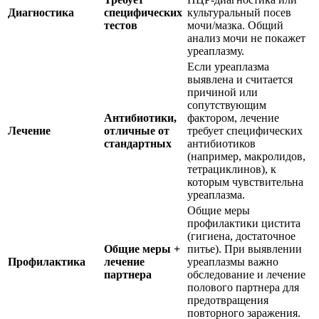
Диагностика
специфических
культуральный посев
тестов
мочи/мазка. Общий
анализ мочи не покажет
уреаплазму.
Если уреаплазма
выявлена и считается
причиной или
сопутствующим
Антибиотики,
фактором, лечение
Лечение
отличные от
требует специфических
стандартных
антибиотиков
(например, макролидов,
тетрациклинов), к
которым чувствительна
уреаплазма.
Общие меры
профилактики цистита
(гигиена, достаточное
Общие меры +
питье). При выявлении
Профилактика
лечение
уреаплазмы важно
партнера
обследование и лечение
полового партнера для
предотвращения
повторного заражения.