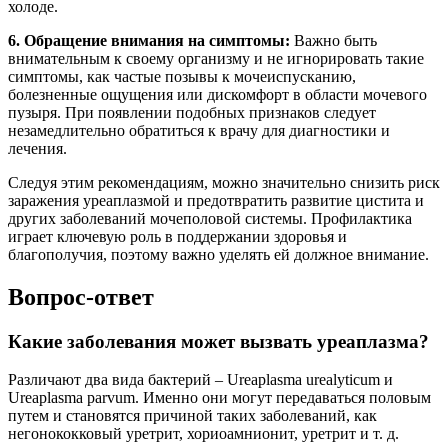
холоде.
6. Обращение внимания на симптомы:
Важно быть
внимательным к своему организму и не игнорировать такие
симптомы, как частые позывы к мочеиспусканию,
болезненные ощущения или дискомфорт в области мочевого
пузыря. При появлении подобных признаков следует
незамедлительно обратиться к врачу для диагностики и
лечения.
Следуя этим рекомендациям, можно значительно снизить риск
заражения уреаплазмой и предотвратить развитие цистита и
других заболеваний мочеполовой системы. Профилактика
играет ключевую роль в поддержании здоровья и
благополучия, поэтому важно уделять ей должное внимание.
Вопрос-ответ
Какие заболевания может вызвать уреаплазма?
Различают два вида бактерий – Ureaplasma urealyticum и
Ureaplasma parvum. Именно они могут передаваться половым
путем и становятся причиной таких заболеваний, как
негонококковый уретрит, хориоамнионит, уретрит и т. д.