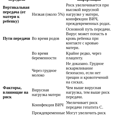
Риск увеличивается при
Вертикальная
высокой вирусной
передача (от
Низкая (около 5%)
нагрузке у матери,
матери к
коинфекции ВИЧ,
ребенку)
преждевременных родах.
Основной путь передачи.
Вирус может попасть в
Пути передачи
Во время родов
кровь ребенка при
контакте с кровью
матери.
Во время
Крайне редко, через
беременности
плаценту.
Не доказано. Грудное
вскармливание
Через грудное
безопасно, если нет
молоко
трещин и кровотечений
на сосках.
Факторы,
Чем выше вирусная
Вирусная
влияющие на
нагрузка, тем выше риск
нагрузка матери
риск
передачи.
Увеличивает риск
Коинфекция ВИЧ
передачи гепатита С.
Преждевременные
Могут увеличить риск